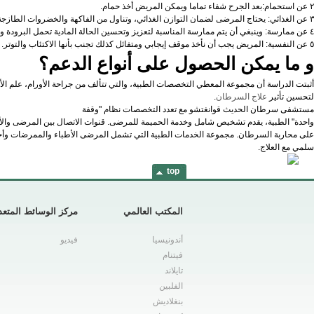
٢ عن استحمام:بعد الجرح شفاء تماما ويمكن المريض أخذ حمام.
۳ عن الغذائي: يحتاج المرضى لضمان التوازن الغذائي، وتناول من الفاكهة والخضروات الطازجة أكثر.
٤ عن ممارسة: وينبغي أن يتم ممارسة المناسبة لتعزيز وتحسين الحالة المادية تحمل البرودة ومقاومة الجسم.
٥ عن النفسية: المريض يجب أن نأخذ موقف إيجابي ومتفائل كذلك تجنب بأنها الاكتئاب والتوتر.
و ما يمكن الحصول على أنواع الدعم؟
أثبتت الدراسة أن مجموعة المعطي التخصصات الطبية، والتي تتألف من جراحة الأورام، علم ال
لتحسين تأثير
علاج السرطان
.
مستشفى سرطان الحديث قوانغتشو مع تعدد التخصصات نظام "وقفة
واحدة" الطبية، يقدم تشخيص شامل وخدمة الحميمة للمرضى. قنوات الاتصال بين المرضى والأطب
على محاربة السرطان. مجموعة الخدمات الطبية التي تشمل المرضى الأطباء والممرضات وأخصا
سلمي مع العلاج.
top
المكتب العالمي
مركز الوسائط المتعد
أندونيسيا
فيديو
فيتنام
تايلاند
الفلبين
بنغلاديش