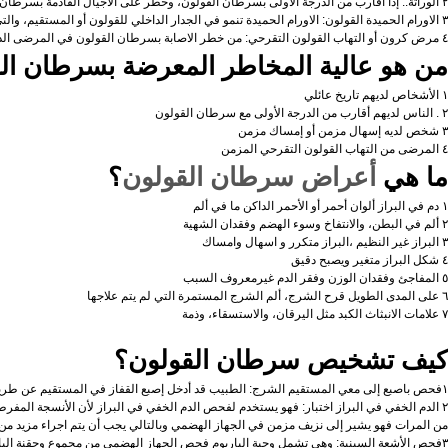
٢ الوراثة.: إذا أقارب من الدرجة الأولى بسرطان القولون، وخطر على الأجيال القادمة بسرطان القولون هو أعلى من غيرها.
سرطان العين
۳ الاورام الحميدة القولون: الاورام الحميدة تنمو في الجدار الداخلي للقولون أو المستقيم، والتي هي حميدة في البداية ولكن من المرجح أن تتحول إلى أورام خبيثة.
٤ مرض كرون أو التهاب القولون التقرحي: من خطر الاصابة بسرطان القولون في المرضى الذين يعانون من مرض كرون أو التهاب القولون التقرحي هو ۳٠ مرة أعلى من غيرها.
سرطان الأنسجة الرخوة
من هو عالية المخاطر المعرضة بسرطان ال
سرطان الغدة الكظرية
۱ الأشخاص لديهم تاريخ عائلي
سرطان المايلوما المتعددة
٢ . الناس لديهم أقارب من الدرجة الأولى مع سرطان القولون
۳ شخص لديه إسهال مزمن أو إمساك مزمن
سرطان الخصية
٤ المرضى من التهاب القولون التقرحي المزمن
ما هي
أعراض سرطان القولون
؟
سرطان الشرج
۱ دم في البراز ألوان أحمر أو الأحمر الداكن ما في ألم
سرطان الكلى
٢ ألم في البطن، والانتفاخ وسوء الهضم وفقدان الشهية
سرطان الاثني عشر
۳ البراز غير النظيم ،البراز متكرر و اسهال وامساك
٤ شكل البراز متغير ويصبح دقيق
سرطان البلعوم
٥ المفاجئ وفقدان الوزن وفقر الدم غيرمعروف السبب
٦ على المدى الطويل قرح الشرج، ألم الشرج المستمرة التي لم يتم علاجها
سرطان القضيب
٧ علامات الانبثاث الكبد مثل اليرقان، والاستسقاء، وذمة
سرطان المهبل
كيف تشخيص سرطان القولون؟
سرطان المرارة
۱فحص باصبع إلى معي المستقيم الشرج: الطبيب قد أدخل إصبع القفاز في المستقيم عن طريق فتحه الشرج للتحقق من ما إذا كان هناك ورم أم لا.
سرطان القناة الصفراوية
٢ الدم الخفي في البراز اختبار: فهو يستخدم لفحص الدم الخفي في البراز لأن الأنسجة المفر
من المرات فهو يشير إلى نزيف مزمن في الجهاز الهضمي وبالتالي يجب أن يتم اجراء مزيد من ا
٣فحص الأشعة السينية: وهي تشمل وجبة الباريوم فحص الجهاز الهضمي من مجموع وحقنة الباريوم. يمكن أن تحقق ما إذا كانت هناك الاورام الحميدة متعددة ومتعددة التركيز السرطان أم لا.