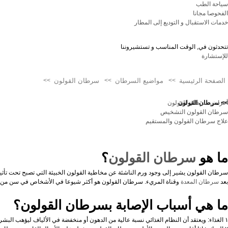
سياحة الطب
سرطان الجلد
الفحوصا مجانا
خدمات الاستقبال و التوديع إلى المطار
سرطان البنكرياس
سرطان الكبد
تتحدثون في, الوقت المناسب و تستشيروننا
للإستشارة
سرطان العظام
سرطان الغدة الدرقية
الصفحة الرئيسية
>>
مواضيع السرطان
>>
سرطان القولون
>>
سرطان المبيض
>> سرطان القولون
أعراض سرطان القولون
سرطان المعدة
سرطان القولون التشخيص
علاج سرطان القولون والمستقيم
سرطان بطانة الرحم
سرطان الفم
ما هو
سرطان المثانة
سرطان القولون
؟
سرطان المريء
سرطان القولون يشير إلى وجود ورم الناشئة عن مخاطية القولون الخبيثة التي تصبح تحت تأثير 
بعد
سرطان المعدة
وقناة المريء. سرطان القولون هو أكثر شيوعا في الأشخاص في سن من ٤٠ إلى٥٠ و تحت سن ٤٠ يصل حوالي ۱٥٪. نسبة الذكور والإناث هو ٢:۱
سرطان الحنجرة
ما هي أسباب الإصابة بسرطان القولون؟
سرطان الأمعاء
سرطان اللسان
۱ الغذاء: ويعتقد أن النظام الغذائي نسبة عالية من الدهون أو منخفضة في الألياف ليؤهب البشر إلى الإصابة بسرطان القولون.