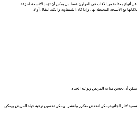
سمية لآثار الجانبية،يمكن انخفض متكرر وانتشر، ويمكن تحسين نوعية حياة المريض ويمكن