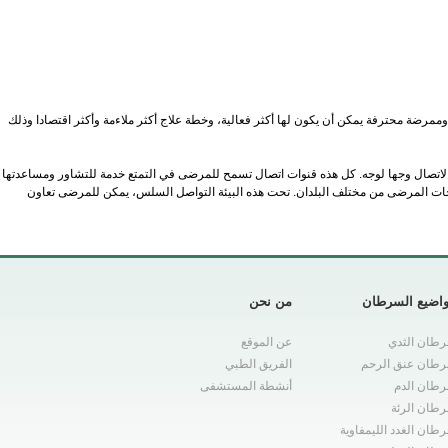
مرضة محترفة يمكن أن يكون لها أكثر فعالية، وخطة علاج أكثر ملاءمة وأكثر اقتصادا وذلك
والاتصال وجها لوجه. كل هذه قنوات اتصال تسمح للمرضى في التمتع خدمة للتشاور ومساعدتها
جات المرضى من مختلف البلدان. تحت هذه البيئة التواصل السلس، يمكن للمرضى تعاون
اضيع السرطان
من نحن
طان الثدي
عن الموقع
طان عنق الرحم
الفريق الطبي
طان الدم
أنشطة المستشفى
طان الرئة
طان الغدد الليمفاوية