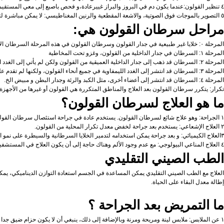
٤ تنظير القولون:عندما يكون دم في البروز والبراز غييرعادة،و فحص باصبع إلى معي المستقيم الشرج إذا نتيج طبيعي يستطيع أن يجرى اختبار تنظير القولون الألياف الذي لا ممكن الكشف عن أنواع مختلفة من الآفات في القولون فقط، بل يمكن أن تؤخذ الأنسجة لخزعة.
٥ التصوير بالموجات فوق الصوتية، والاشعة المقطعية والرنين المغناطيسي: لا يمكن مباشرة لتشخيص سرطان القولون، لكنهم من بعض قيمة في الحكم على موقع السرطان، وحجمها، وعلاقاتها مع الأنسجة المحيطة بها، و إذا كان الليمفاوية و الكبد انتقال أو لا.
مراحل سرطان القولون هي:
المرحلة ٠: خلايا غير طبيعية في جدار القولون وسرطان القولون في هذه المرحلة السرطان الأولية.
المرحلة ۱: السرطان في جدار الداخلية من القولون، وغزو تحت المخاطية
المرحلة ۲: السرطان قد ذهب إلى جدار الداخلية العميقية من القولون ولكن لم يأتي إلى الغدد الليمفاوية.
المرحلة ۳: السرطان قد انتشر إلى الغدد الليمفاوية في جميع أنحاء القولون، ولكنها لم تقدم على غزو أجزاء أخرى من الجسم.
المرحلة ٤: السرطان قد انتشر إلى أعضاء أخرى، مثل الكبد والرئة وجدار البطن و مبيض الخ.
تكرار: يتكرر سرطان القولون بعد العلاج والمناطق المتكررة هي القولون أو غيرها من الأجهزة.
ما هو العلاج لسرطان القولون؟
۱ الجراحة: وهو علاج شائع لسرطان القولون. يستخدم عادة في جراحة استئصال سرطان القولون في وقت مبكر
٢ العلاج الإشعاعي: يستخدم بعد جراحة لخفض معدل تكرار المحلية من القولون.
۳العلاج الكيميائي: و بعد جراحة يمكن استخدامه لتدمير الخلايا السرطانية والسيطرة على نمو الورم أو تخفيف أعراض سرطان القولون.
٤ العلاج المناعي البيولوجي: مع عدم وجود الألم وهناك حاجة إلى أن يكون العلاج في المستشفيات، فإنه لا يمكن إلا في تخفيف الآثار الجانبية السامة الناجمة عن العلاج الإشعاعي، ولكن أيضا يمكن أن تحسن مناعة المريض ونوعية الحياة.
الطب الصيني التقليدي
العلاج مع الطب الصيني التقليدي يمكن المساعدة في الجسم استعادة التوازن الديناميكي، يم
إطالة معدل البقاء على الحياة.
ما التمريض بعد الجراحة ؟
۱ عن الملابس: ملابس لينة ومريحة ومرنة وبالإضافة إلى ذلك، ينبغي أن لا يكون حزام ضيق جدا وذلك لتجنب الضغط على الجرح.