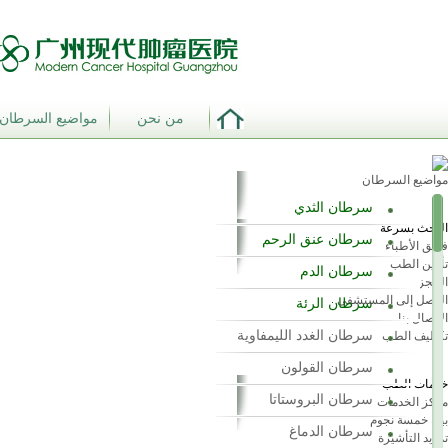
من نحن
مواضيع السرطان
مواضيع السرطان
سرطان الثدي
البحث بسرعة
سرطان عنق الرحم
فريق الأطباء
تأمين الطب
سرطان الدم
الحجز
الوصل إلى المستشفى
سرطان الرئة
الاتصال بنا
سرطان الغدد الليمفاوية
تكاليف الطب
سرطان القولون
خدمات الطب
سرطان البروستاتا
مركز الخدمات
بيئة خمسة نجوم
سرطان الدماغ
تمديد التأشيرة