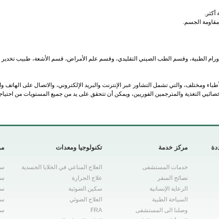
أورام الطبية، وقسم الطب الصيني التقليدي، وقسم علم الأمراض، قسم الأشعة، طبيب تخدير وم
اء ومختلف، والتي تشمل التشاور عبر الإنترنت والبريد الإلكتروني، والاتصال على الهاتف 
ئيي التغذية والمترجمين الفوريين، ويمكن أن تتحقق على يد من جميع المستويات من احتيا
دة
مركز خدمة
تكنولوجيا ومعدات
مو
خدمات المستشفى
العلاج المناعي في الخلايا الجسدية
سر
نصائح السفر
علاج الحرارة
سر
الرعاية الإنسانية
سكين الضوئية
سر
السياحة الطبية
العلاج الضوئي
سر
وصلنا الى المستشفى
FRA
سر