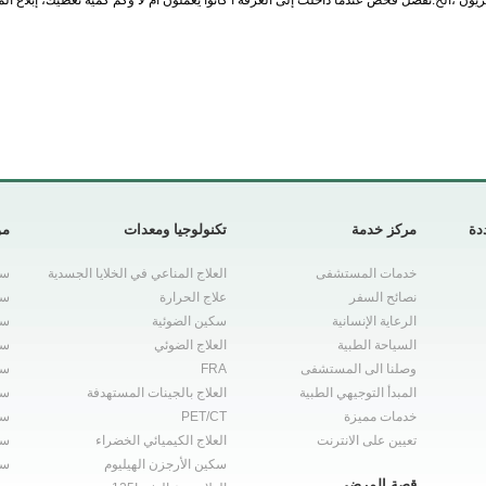
 والتلفزيون ،الخ.تفضل فحص عندما داخلت إلى الغرفة أ كانوا يعملون أم لا وكم كمية نعطيك، 
دة
مركز خدمة
تكنولوجيا ومعدات
مو
خدمات المستشفى
العلاج المناعي في الخلايا الجسدية
سر
نصائح السفر
علاج الحرارة
سر
الرعاية الإنسانية
سكين الضوئية
سر
السياحة الطبية
العلاج الضوئي
سر
وصلنا الى المستشفى
FRA
سر
المبدأ التوجيهي الطبية
العلاج بالجينات المستهدفة
سر
خدمات مميزة
PET/CT
سر
تعيين على الانترنت
العلاج الكيميائي الخضراء
سر
سكين الأرجزن الهيليوم
سر
قصة المرضى