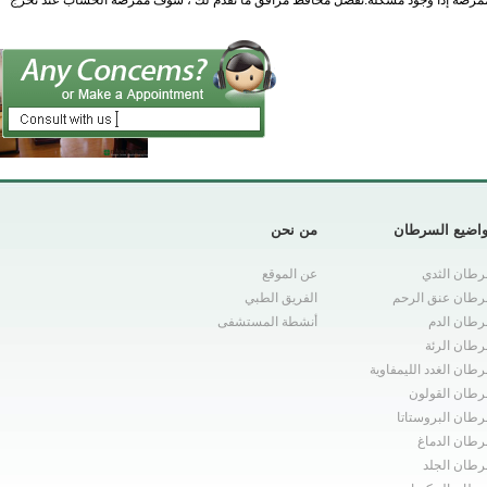
إبلاغ الممرضة إذا وجود مشكلة.تفضل محافظ مرافق ما نقدم لك ، سوف ممرضة الحساب عند تخرج
اضيع السرطان
من نحن
طان الثدي
عن الموقع
طان عنق الرحم
الفريق الطبي
طان الدم
أنشطة المستشفى
طان الرئة
طان الغدد الليمفاوية
طان القولون
طان البروستاتا
طان الدماغ
طان الجلد