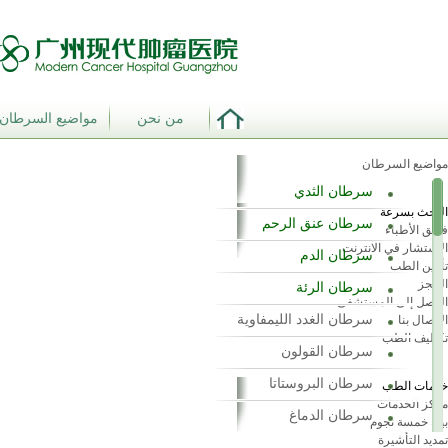
من نحن
مواضيع السرطان
مواضيع السرطان
سرطان الثدي
البحث بسرعة
سرطان عنق الرحم
فريق الأطباء
الاستشار في الانترنت
سرطان الدم
تأمين الطب
الحجز
سرطان الرئة
الوصل إلى المستشفى
سرطان الغدد الليمفاوية
الاتصال بنا
تكاليف الطب
سرطان القولون
سرطان البروستاتا
خدمات الطب
مركز الخدمات
سرطان الدماغ
بيئة خمسة نجوم
تمديد التأشيرة
سرطان الجلد