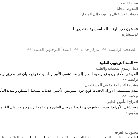
سياحة الطب
الفحوصا مجانا
سرطان البنكرياس
خدمات الاستقبال و التوديع إلى المطار
سرطان الكبد
سرطان العظام
تتحدثون في, الوقت المناسب و تستشيروننا
للإستشارة
سرطان الغدة الدرقية
سرطان المبيض
الصفحة الرئيسية
>>
مركز خدمة
>>
المبدأ التوجيهي الطبية
>>
سرطان المعدة
>> المبدأ التوجيهي الطبية
دليل رسوم المعيشة والطب
سرطان بطانة الرحم
المرضي الأجنبيون يدفع رسوم الطب إلي مستشفي الأورام الحديث قوانغ جوان عن طريق أربعة أ
سرطان الفم
يوكيميا <<
مشروع اتباه الإقامة في المستشفى
سرطان المثانة
يقدم مستشفى الأورام الحديث قونغ جون للمريض الأجنبي خدمات تسجيل السكن و تمديد التأشيرة
يوكيميا <<
سرطان المريء
اقتراح التأمين الطبي
مستشفي الأورام الحديث قوانغ جوان يقدم للمرضي الفاتورة و قائمة الرسوم و و برهان الخ،
سرطان الحنجرة
يوكيميا <<
سرطان الأمعاء
سرطان اللسان
محتويات الغرفة
سرطان العين