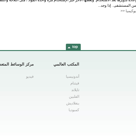
إعادة تدويرها بعد الاستخدام. وبعضها الآخر غير الإستخدام مرة واحدة المواد ، مثل الثلاجة
من المستشفى . إذا وجد...
سرطان الأنسجة الرخوة
يوكيميا <<
سرطان الغدة الكظرية
سرطان المايلوما المتعددة
سرطان الخصية
top
سرطان الشرج
سرطان الكلى
المكتب العالمي
مركز الوسائط المتعد
سرطان الاثني عشر
أندونيسيا
فيديو
سرطان البلعوم
فيتنام
سرطان القضيب
تايلاند
سرطان المهبل
الفلبين
بنغلاديش
سرطان المرارة
كمبوديا
سرطان القناة الصفراوية