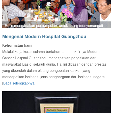
Rutin mengadakan perkumpulan, untuk saling menyemangati
Mengenai Modern Hospital Guangzhou
m
Kehormatan kami
Melalui kerja keras selama bertahun-tahun, akhirnya Modern
Cancer Hospital Guangzhou mendapatkan pengakuan dari
masyarakat luas di seluruh dunia. Hal ini didasari dengan prestasi
yang diperoleh dalam bidang pengobatan kanker, yang
mendapatkan berbagai jenis penghargaan dari berbagai negara....
[
Baca selengkapnya
]