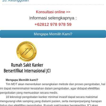
10. Keunggulan
Konsultasi online >>
Informasi selengkapnya :
+62812 978 978 59
Mengapa Memilih Kami?
Mengapa Memilih kami?
Tim MDT akan menentukan serangkaian metode dan proses pengobatan, hal
ini dapat meminimalisir kesalahan dalam pengobatan, agar didapat efektifitas
pengobatan yang memuaskan secara medis.
18 teknologi pengobatan kanker minimal invasif dapat secara maksimal
mengurangi efek samping yang dialami pasien, serta memperpanjang harapan
hidup dan efektifitas pengobatan. Rumah sakit kanker berakreditas JCI akan