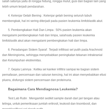
salah satunya yaitu di rongga hidung, rongga mulut, gusi dan bagian lain yang
lebih umum terjadi pendarahan.
4. Kelenjar Getah Bening : Kelenjar getah bening seluruh tubuh
membengkak, hal ini sering diterjadi pada pasien leukemia limfoblastik akut.
5. Pembengkakan Hati Dan Limpa : 50% pasien leukemia akan
mengalami pembengkakan hati dan limpa, salahsatu pasien leukemia
limfoblastik akut akan mengalami pembengkakan hati dan limpa.
6. Peradangan Sistem Syaraf : Terjadi infiltrasi sel putih pada Arachnoid
dan Meningioma, sehingga menyebabkan peningkatan tekanan intrakranial
dan Kelumpuhan ekstremitas.
7. Gejala Lainnya : Ketika sel kanker infiltrsi sampai ke bagian sistem
pernafasan, pencernaan dan saluran kencing, hal ini akan menyebabkan efusi
pluera, disfungsi sistem pencernaan dan proteinuria.
Bagaimana Cara Mendiagnosa Leukemia?
Test Lab Rutin : Mengambil sedikit sample darah dari jari tangan atau
telinga, untuk pemeriksaan jumlah eritrosit, leukosit dan trsombosit, dan
mengklasifikasi sel darah putih.