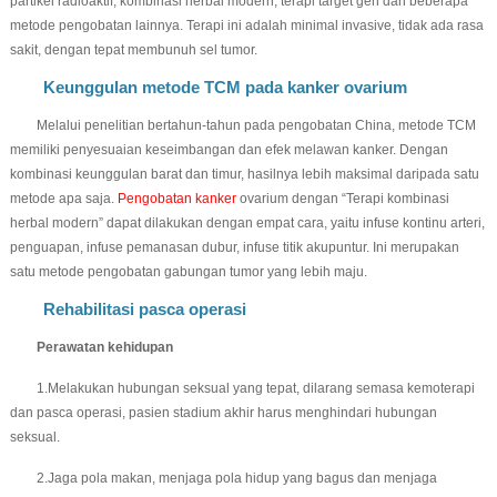
partikel radioaktif, kombinasi herbal modern, terapi target gen dan beberapa
metode pengobatan lainnya. Terapi ini adalah minimal invasive, tidak ada rasa
sakit, dengan tepat membunuh sel tumor.
Keunggulan metode TCM pada kanker ovarium
Melalui penelitian bertahun-tahun pada pengobatan China, metode TCM
memiliki penyesuaian keseimbangan dan efek melawan kanker. Dengan
kombinasi keunggulan barat dan timur, hasilnya lebih maksimal daripada satu
metode apa saja.
Pengobatan kanker
ovarium dengan “Terapi kombinasi
herbal modern” dapat dilakukan dengan empat cara, yaitu infuse kontinu arteri,
penguapan, infuse pemanasan dubur, infuse titik akupuntur. Ini merupakan
satu metode pengobatan gabungan tumor yang lebih maju.
Rehabilitasi pasca operasi
Perawatan kehidupan
1.Melakukan hubungan seksual yang tepat, dilarang semasa kemoterapi
dan pasca operasi, pasien stadium akhir harus menghindari hubungan
seksual.
2.Jaga pola makan, menjaga pola hidup yang bagus dan menjaga