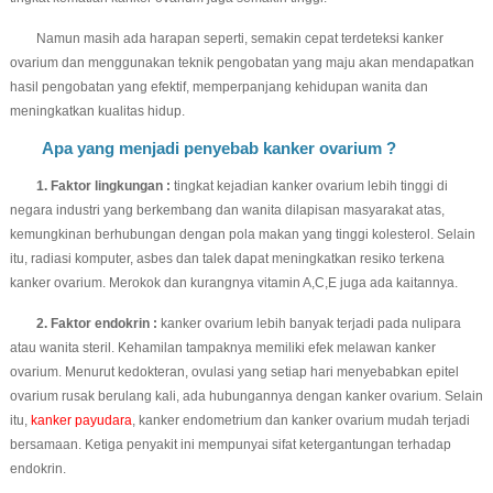
Namun masih ada harapan seperti, semakin cepat terdeteksi kanker
ovarium dan menggunakan teknik pengobatan yang maju akan mendapatkan
hasil pengobatan yang efektif, memperpanjang kehidupan wanita dan
meningkatkan kualitas hidup.
Apa yang menjadi penyebab kanker ovarium ?
1. Faktor lingkungan :
tingkat kejadian kanker ovarium lebih tinggi di
negara industri yang berkembang dan wanita dilapisan masyarakat atas,
kemungkinan berhubungan dengan pola makan yang tinggi kolesterol. Selain
itu, radiasi komputer, asbes dan talek dapat meningkatkan resiko terkena
kanker ovarium. Merokok dan kurangnya vitamin A,C,E juga ada kaitannya.
2. Faktor endokrin :
kanker ovarium lebih banyak terjadi pada nulipara
atau wanita steril. Kehamilan tampaknya memiliki efek melawan kanker
ovarium. Menurut kedokteran, ovulasi yang setiap hari menyebabkan epitel
ovarium rusak berulang kali, ada hubungannya dengan kanker ovarium. Selain
itu,
kanker payudara
, kanker endometrium dan kanker ovarium mudah terjadi
bersamaan. Ketiga penyakit ini mempunyai sifat ketergantungan terhadap
endokrin.