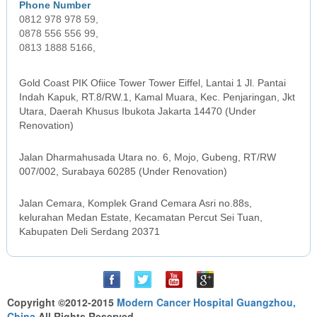
0812 978 978 59,
0878 556 556 99,
0813 1888 5166,
JAKARTA OFFICE
Gold Coast PIK Ofiice Tower Tower Eiffel, Lantai 1 Jl. Pantai
Indah Kapuk, RT.8/RW.1, Kamal Muara, Kec. Penjaringan, Jkt
Utara, Daerah Khusus Ibukota Jakarta 14470 (Under
Renovation)
SURABAYA OFFICE
Jalan Dharmahusada Utara no. 6, Mojo, Gubeng, RT/RW
007/002, Surabaya 60285 (Under Renovation)
MEDAN OFFICE
Jalan Cemara, Komplek Grand Cemara Asri no.88s,
kelurahan Medan Estate, Kecamatan Percut Sei Tuan,
Kabupaten Deli Serdang 20371
Copyright ©2012-2015
Modern Cancer Hospital Guangzhou,
China
All Rights Reserved.