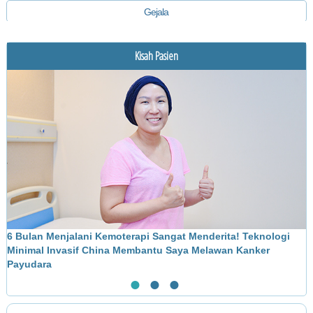
Gejala
Diagnosis
Kisah Pasien
Pengobatan
6 Bulan Menjalani Kemoterapi Sangat Menderita! Teknologi
M
Minimal Invasif China Membantu Saya Melawan Kanker
L
Payudara
●
●
●