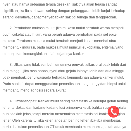
nyeri atau hanya sebagian terasa gesekan, sakitnya akan terasa sangat
signifikan jika itu sariawan, seiring dengan pelanggaran lebih lanjut terhadap
saraf di dekatnya, dapat menyebabkan sakit di telinga dan tenggorokan.
2. Perubahan mukosa mulut: jika mukosa mulut berubah warna menjadi
putih, cokelat atau hitam, yang berarti adanya perubahan pada sel epitel
mukosa. Terutama mukosa mulut berubah menjadi kasar, menebal atau
membentuk indurasi, pada mukosa mulut muncul leukoplakia, eritema, yang
menunjukan kemungkinkan telah terjadinya kanker.
3. Ulkus yang tidak sembuh: umumnya penyakit ulkus oral tidak lebih dari
dua minggu, jika rasa panas, nyeri atau gejala lainnya lebih dari dua minggu
tidak membaik, perlu waspada terhadap kemungkinan adanya kanker mulut.
Pada saat ini, dapat menggunakan pemeriksaan imageology dan biopsi untuk
membantu mendiagnosis secara akurat.
4. Limfadenopati: Kanker mulut sering metastasis ke kelenjar getah bening
leher terdekat, dan kadang-kadang lesi primernya kecil, bahkan gejala-gejala
pun tidaklah jelas, tetapi mereka menemukan metastasis sel kanker dibagian
leher. Oleh karena itu, jika kelenjar getah bening leher tiba-tiba membesar,
perlu dilakukan pemeriksaan CT untuk membantu memahami apakah adanya