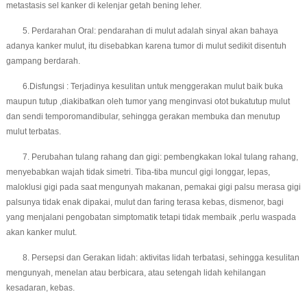
metastasis sel kanker di kelenjar getah bening leher.
5. Perdarahan Oral: pendarahan di mulut adalah sinyal akan bahaya
adanya kanker mulut, itu disebabkan karena tumor di mulut sedikit disentuh
gampang berdarah.
6.Disfungsi : Terjadinya kesulitan untuk menggerakan mulut baik buka
maupun tutup ,diakibatkan oleh tumor yang menginvasi otot bukatutup mulut
dan sendi temporomandibular, sehingga gerakan membuka dan menutup
mulut terbatas.
7. Perubahan tulang rahang dan gigi: pembengkakan lokal tulang rahang,
menyebabkan wajah tidak simetri. Tiba-tiba muncul gigi longgar, lepas,
maloklusi gigi pada saat mengunyah makanan, pemakai gigi palsu merasa gigi
palsunya tidak enak dipakai, mulut dan faring terasa kebas, dismenor, bagi
yang menjalani pengobatan simptomatik tetapi tidak membaik ,perlu waspada
akan kanker mulut.
8. Persepsi dan Gerakan lidah: aktivitas lidah terbatasi, sehingga kesulitan
mengunyah, menelan atau berbicara, atau setengah lidah kehilangan
kesadaran, kebas.