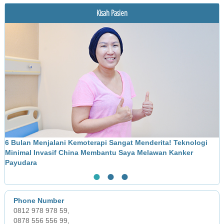
Diagnosis
Kisah Pasien
Pengobatan
6 Bulan Menjalani Kemoterapi Sangat Menderita! Teknologi
M
Minimal Invasif China Membantu Saya Melawan Kanker
L
Payudara
●
●
●
0812 978 978 59,
0878 556 556 99,