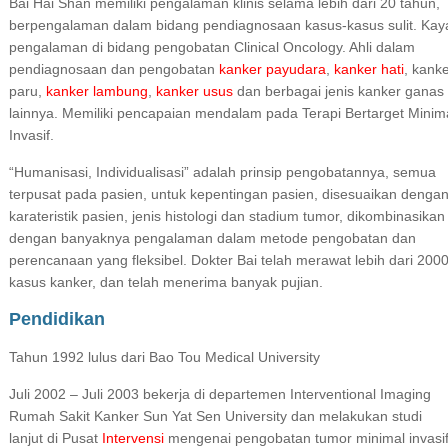
Bai Hai Shan memiliki pengalaman klinis selama lebih dari 20 tahun,
berpengalaman dalam bidang pendiagnosaan kasus-kasus sulit. Kay
pengalaman di bidang pengobatan Clinical Oncology. Ahli dalam
pendiagnosaan dan pengobatan
kanker payudara
,
kanker hati
, kank
paru,
kanker lambung
,
kanker usus
dan berbagai jenis kanker ganas
lainnya. Memiliki pencapaian mendalam pada Terapi Bertarget Minim
Invasif.
“Humanisasi, Individualisasi” adalah prinsip pengobatannya, semua
terpusat pada pasien, untuk kepentingan pasien, disesuaikan denga
karateristik pasien, jenis histologi dan stadium tumor, dikombinasikan
dengan banyaknya pengalaman dalam metode pengobatan dan
perencanaan yang fleksibel. Dokter Bai telah merawat lebih dari 200
kasus kanker, dan telah menerima banyak pujian.
Pendidikan
Tahun 1992 lulus dari Bao Tou Medical University
Juli 2002 – Juli 2003 bekerja di departemen Interventional Imaging
Rumah Sakit Kanker Sun Yat Sen University dan melakukan studi
lanjut di Pusat
Intervensi
mengenai pengobatan tumor minimal invasif