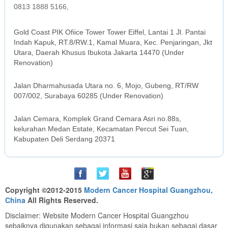
0813 1888 5166,
JAKARTA OFFICE
Gold Coast PIK Ofiice Tower Tower Eiffel, Lantai 1 Jl. Pantai
Indah Kapuk, RT.8/RW.1, Kamal Muara, Kec. Penjaringan, Jkt
Utara, Daerah Khusus Ibukota Jakarta 14470 (Under
Renovation)
SURABAYA OFFICE
Jalan Dharmahusada Utara no. 6, Mojo, Gubeng, RT/RW
007/002, Surabaya 60285 (Under Renovation)
MEDAN OFFICE
Jalan Cemara, Komplek Grand Cemara Asri no.88s,
kelurahan Medan Estate, Kecamatan Percut Sei Tuan,
Kabupaten Deli Serdang 20371
Copyright ©2012-2015
Modern Cancer Hospital Guangzhou,
China
All Rights Reserved.
Disclaimer: Website Modern Cancer Hospital Guangzhou
sebaiknya digunakan sebagai informasi saja,bukan sebagai dasar