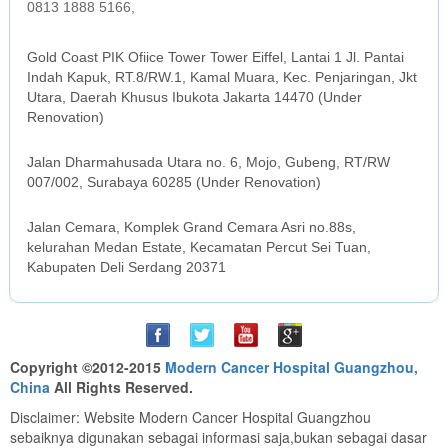
0813 1888 5166,
JAKARTA OFFICE
Gold Coast PIK Ofiice Tower Tower Eiffel, Lantai 1 Jl. Pantai
Indah Kapuk, RT.8/RW.1, Kamal Muara, Kec. Penjaringan, Jkt
Utara, Daerah Khusus Ibukota Jakarta 14470 (Under
Renovation)
SURABAYA OFFICE
Jalan Dharmahusada Utara no. 6, Mojo, Gubeng, RT/RW
007/002, Surabaya 60285 (Under Renovation)
MEDAN OFFICE
Jalan Cemara, Komplek Grand Cemara Asri no.88s,
kelurahan Medan Estate, Kecamatan Percut Sei Tuan,
Kabupaten Deli Serdang 20371
Copyright ©2012-2015
Modern Cancer Hospital Guangzhou,
China
All Rights Reserved.
Disclaimer: Website Modern Cancer Hospital Guangzhou
sebaiknya digunakan sebagai informasi saja,bukan sebagai dasar