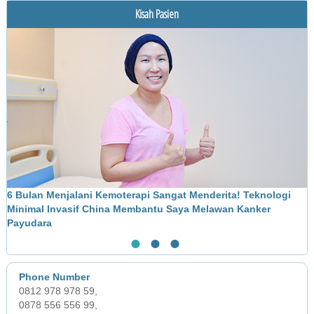
Kisah Pasien
Pengobatan
6 Bulan Menjalani Kemoterapi Sangat Menderita! Teknologi
M
Minimal Invasif China Membantu Saya Melawan Kanker
L
Payudara
●
●
●
0812 978 978 59,
0878 556 556 99,