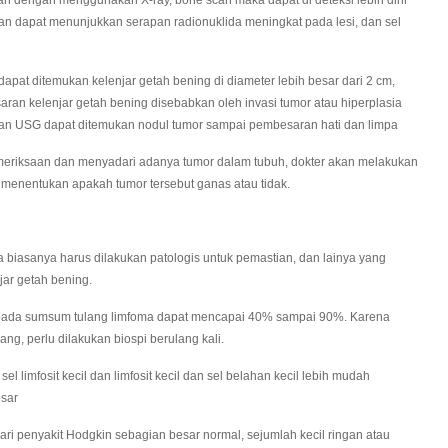
kan dapat menunjukkan serapan radionuklida meningkat pada lesi, dan sel
t ditemukan kelenjar getah bening di diameter lebih besar dari 2 cm,
saran kelenjar getah bening disebabkan oleh invasi tumor atau hiperplasia
saan USG dapat ditemukan nodul tumor sampai pembesaran hati dan limpa
iksaan dan menyadari adanya tumor dalam tubuh, dokter akan melakukan
 menentukan apakah tumor tersebut ganas atau tidak.
 biasanya harus dilakukan patologis untuk pemastian, dan lainya yang
jar getah bening.
pada sumsum tulang limfoma dapat mencapai 40% sampai 90%. Karena
ng, perlu dilakukan biospi berulang kali.
el limfosit kecil dan limfosit kecil dan sel belahan kecil lebih mudah
esar
dari penyakit Hodgkin sebagian besar normal, sejumlah kecil ringan atau