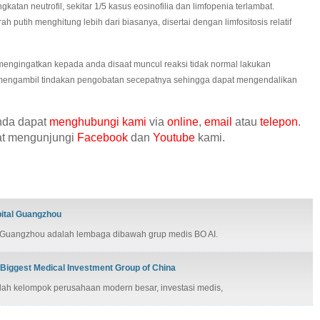
katan neutrofil, sekitar 1/5 kasus eosinofilia dan limfopenia terlambat.
h putih menghitung lebih dari biasanya, disertai dengan limfositosis relatif
ingatkan kepada anda disaat muncul reaksi tidak normal lakukan
 mengambil tindakan pengobatan secepatnya sehingga dapat mengendalikan
anda dapat
menghubungi kami
via
online
,
email
atau
telepon
.
pat mengunjungi
Facebook
dan
Youtube
kami.
ital Guangzhou
Guangzhou adalah lembaga dibawah grup medis BO AI.
 Biggest Medical Investment Group of China
ah kelompok perusahaan modern besar, investasi medis,