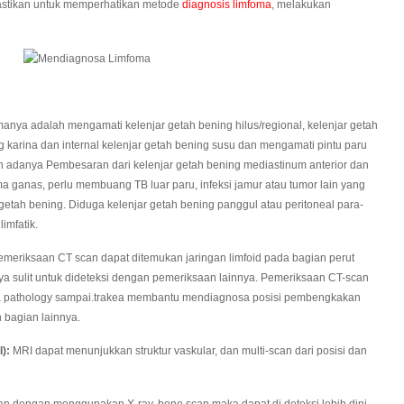
pastikan untuk memperhatikan metode
diagnosis limfoma
, melakukan
anya adalah mengamati kelenjar getah bening hilus/regional, kelenjar getah
g karina dan internal kelenjar getah bening susu dan mengamati pintu paru
 adanya Pembesaran dari kelenjar getah bening mediastinum anterior dan
ma ganas, perlu membuang TB luar paru, infeksi jamur atau tumor lain yang
tah bening. Diduga kelenjar getah bening panggul atau peritoneal para-
imfatik.
meriksaan CT scan dapat ditemukan jaringan limfoid pada bagian perut
a sulit untuk dideteksi dengan pemeriksaan lainnya. Pemeriksaan CT-scan
 pathology sampai.trakea membantu mendiagnosa posisi pembengkakan
n bagian lainnya.
):
MRI dapat menunjukkan struktur vaskular, dan multi-scan dari posisi dan
n dengan menggunakan X-ray, bone scan maka dapat di deteksi lebih dini