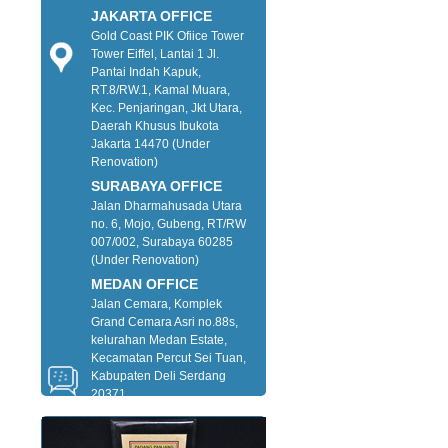
JAKARTA OFFICE
Gold Coast PIK Ofiice Tower
Tower Eiffel, Lantai 1 Jl.
Pantai Indah Kapuk,
RT.8/RW.1, Kamal Muara,
Kec. Penjaringan, Jkt Utara,
Daerah Khusus Ibukota
Jakarta 14470 (Under
Renovation)
SURABAYA OFFICE
Jalan Dharmahusada Utara
no. 6, Mojo, Gubeng, RT/RW
007/002, Surabaya 60285
(Under Renovation)
MEDAN OFFICE
Jalan Cemara, Komplek
Grand Cemara Asri no.88s,
kelurahan Medan Estate,
Kecamatan Percut Sei Tuan,
Kabupaten Deli Serdang
20371