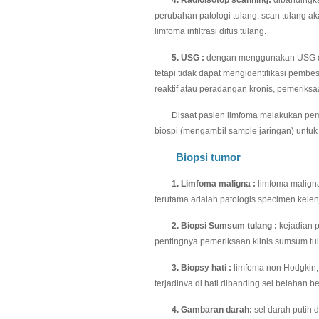
perubahan patologi tulang, scan tulang a
limfoma infiltrasi difus tulang.
5. USG :
dengan menggunakan USG dapa
tetapi tidak dapat mengidentifikasi pembe
reaktif atau peradangan kronis, pemerik
Disaat pasien limfoma melakukan pemer
biospi (mengambil sample jaringan) untuk
Biopsi tumor
1. Limfoma maligna :
limfoma maligna
terutama adalah patologis specimen kelen
2. Biopsi Sumsum tulang :
kejadian 
pentingnya pemeriksaan klinis sumsum tula
3. Biopsy hati :
limfoma non Hodgkin, s
terjadinva di hati dibanding sel belahan b
4. Gambaran darah:
sel darah putih 