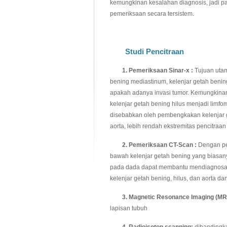
kemungkinan kesalahan diagnosis, jadi 
pemeriksaan secara tersistem.
Studi Pencitraan
1. Pemeriksaan Sinar-x :
Tujuan utam
bening mediastinum, kelenjar getah benin
apakah adanya invasi tumor. Kemungkinan
kelenjar getah bening hilus menjadi limfo
disebabkan oleh pembengkakan kelenjar ge
aorta, lebih rendah ekstremitas pencitraan l
2. Pemeriksaan CT-Scan :
Dengan pe
bawah kelenjar getah bening yang biasany
pada dada dapat membantu mendiagnosa
kelenjar getah bening, hilus, dan aorta da
3. Magnetic Resonance Imaging (MRI
lapisan tubuh
4. Radioisotop scanning:
dibandingka