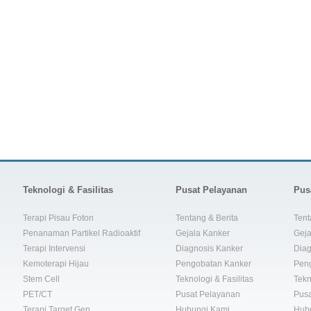
Teknologi & Fasilitas
Pusat Pelayanan
Pus
Terapi Pisau Foton
Tentang & Berita
Tent
Penanaman Partikel Radioaktif
Gejala Kanker
Geja
Terapi Intervensi
Diagnosis Kanker
Diag
Kemoterapi Hijau
Pengobatan Kanker
Pen
Stem Cell
Teknologi & Fasilitas
Tekn
PET/CT
Pusat Pelayanan
Pusa
Terapi Target Gen
Hubungi Kami
Hub