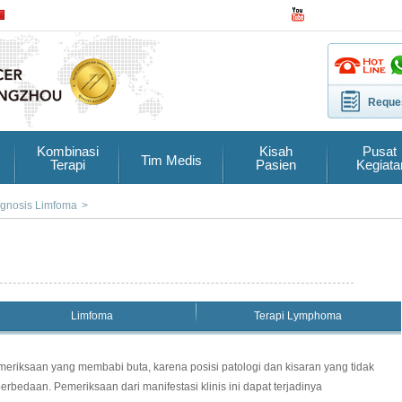
Reques
Kombinasi
Kisah
Pusat
Tim Medis
Terapi
Pasien
Kegiata
gnosis Limfoma
>
Limfoma
Terapi Lymphoma
eriksaan yang membabi buta, karena posisi patologi dan kisaran yang tidak
bedaan. Pemeriksaan dari manifestasi klinis ini dapat terjadinya