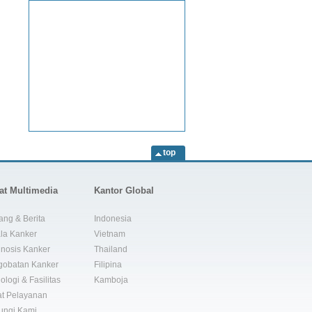
top
at Multimedia
Kantor Global
ang & Berita
Indonesia
la Kanker
Vietnam
nosis Kanker
Thailand
gobatan Kanker
Filipina
ologi & Fasilitas
Kamboja
t Pelayanan
ungi Kami