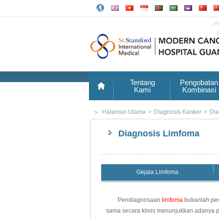
Tentang
Pengobatan
Kami
Kombinasi
Halaman Utama
>
Diagnosis Kanker
>
Dia
Diagnosis Limfoma
Gejala Limfoma
Pendiagnosaan
limfoma
bukanlah pem
sama secara klinis menunjukkan adanya per