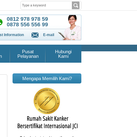
0812 978 978 59
0878 556 556 99
t Information
E-mail
Pusat
Hubungi
n
Pelayanan
Kami
Mengapa Memilih Kami?