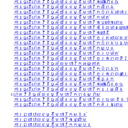
ការធ្វើរោគវិនិច្ឆ័យនៃជម្ងឺមហារីកពោះវៀនធំ
ការធ្វើរោគវិនិច្ឆ័យនៃជម្ងឺមហារីកលំពែង
ការធ្វើរោគវិនិច្ឆ័យនៃជម្ងឺមហារីកបំពង់អាហារ
ការធ្វើរោគវិនិច្ឆ័យនៃជម្ងឺមហារីកមាត់
ការធ្វើរោគវិនិច្ឆ័យនៃជម្ងឺមហារីកប្លោកនោម
ការធ្វើរោគវិនិច្ឆ័យនៃជម្ងឺមហារីកដែលមានឈ្មោះថាស
ការធ្វើរោគវិនិច្ឆ័យនៃជម្ងឺមហារីកយោនី
ការធ្វើរោគវិនិច្ឆ័យនៃជម្ងឺមហារីកត្រសាល់គូទ
ការធ្វើរោគវិនិច្ឆ័យនៃជម្ងឺមហារីកបំពង់បង្ហ
ការធ្វើរោគវិនិច្ឆ័យនៃជម្ងឺមហារីកស្បូន
ការធ្វើរោគវិនិច្ឆ័យនៃជម្ងឺមហារីកប្រមាត់
ការធ្វើរោគវិនិច្ឆ័យនៃជម្ងឺមហារីកក្រពេញទីរ៉ូ
ការធ្វើរោគវិនិច្ឆ័យមហារីកអណ្តាត
ការធ្វើរោគវិនិច្ឆ័យនៃជម្ងឺមហារីកបំពង់ក
ការធ្វើរោគវិនិច្ឆ័យនៃជម្ងឺមហារីកក្រពេញអាដ្
ការធ្វើរោគវិនិច្ឆ័យនៃជម្ងឺមហារីកភ្នែក
ការធ្វើរោគវិនិច្ឆ័យនៃជម្ងឺមហារីកពោះវៀនតូច
ការធ្វើរោគវិនិច្ឆ័យនៃជម្ងឺមហារីកខួរឆ្អឹង
រោគវិនិច្ឆ័យជម្ងឺមហារីកពងស្វាស
ការធ្វើរោគវិនិច្ឆ័យនៃជម្ងឺមហារីកច្រមុះ និង
ការធ្វើរោគវិនិច្ឆ័យនៃជម្ងឺមហារីកតំរងនោម
ការព្យាបាលជម្ងឺមហារីកសុដន់
ការព្យាបាលជម្ងឺមហារីកថ្លើម
ការព្យាបាលជម្ងឺមហារីកកស្បូន