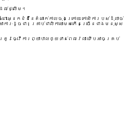
ដល់ថ្លើម។
ពោះអ្នកជំងឺនៃតំណាក់កាលចុងក្រោយ កោសិការបស់ដុំលាច់
ការៈដូចជា ៖ គ្រាប់ជាលិកាឈាមសកើនច្រើនជាងមនុស្ស
ត្រូវធ្វើការព្យាបាលឲ្យទាន់ពេលវេលា ទើបអាចគ្រប់