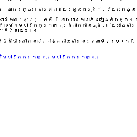
ូនកណ្តុរតូចៗ មានភាពងាយស្រួលក្នុងការវាយលុកចូល
ានជាលិកាឈាមសប្រក្រតី រឺ អាចមានការកើនឡើងតិចតួច។ ចំ
ដែលមានមហារីកកូនកណ្តុរដំណាក់កាលចុងក្រោយអាចមានអា
មកំរិតនោះដែរ។
ដែផ្ដាំថា ៖ នៅពេលសារពាង្គកាយមានលក្ខណៈមិនប្រក្រតី 
ងឺមហារីកកូនកណ្តុរ
មហារីកកូនកណ្តុរ