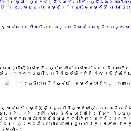
ាលឲ្យស្លាប់
អ្នកជម្ងឺដែលមានអាការៈឆ្អឹងចង្កេះពោយ
កោសិកាពហុសមត្ថភាព
ជម្ងឺក្រិនថ្លើម
ជម្ងឺទឹកនោមផ្អ
េទ្យតាមរយៈអ៊ីនធើណែត
លក្ខណៈពិសេសនៃមន្ទីរពេទ្យ
សេ
នមែនធ្វើឡើងដោយមិនច្បាស់លាស់ទេ ដោយសារតែបរិវេណកើតជ
រយ័ត្នក្នុងការធ្វើរោគវិនិច្ឆ័យនៃជំងឺ និង ប្រើវិធី
ិត្យតាមកាំរស្មីX គឺត្រួតពិនិត្យដុំសាច់ក្រពេញទឹករងៃ
ទួលរងក្នុងការកើតមានជំងឺមហារីកដែររឺទេ។ ដុំសាច់កូ
់ប្រភេទកាច។ លើកលែងតែអ្នកជំងឺកើតមានជំងឺរបេង ការ
ដែរ។ អ្នកជំងឺដែលមានអាការៈដូចជា រីកត្រគោក រីកក្ប
ោមថែមទៀត។