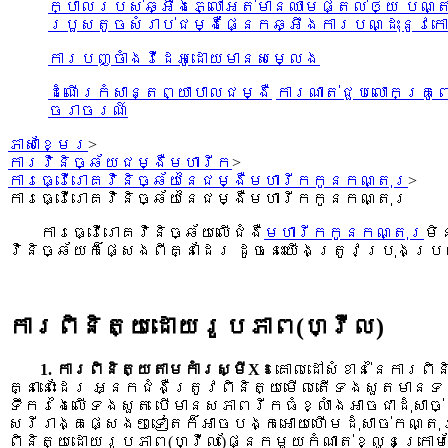
ក្បាលរបស់ឆ្អឹងភ្លៅអត់មានឈាមផ្តល់ឲ្យ បណ្ត
របួសតូចសំរាប់ជម្ងឺផ្នែកឆ្អឹង
ការបណ្ដុះនូវ
ការបញ្ចាំងវីដេអូដោយមានសម្លេង
ដំណើរកំសាន្តព្យាបាលជម្ងឺ
ការណាត់ជួបលោកគ្រូព
ចរាចរណ៍
ភាសាខ្មែរ
>
ការវិនិច្ឆ័យជម្ងឺមហារីក
>
ការធ្វើរោគវិនិច្ឆ័យនៃជម្ងឺមហារីកកូនកណ្តុរ
>
ការធ្វើរោគវិនិច្ឆ័យនៃជម្ងឺមហារីកកូនកណ្តុរ
ការធ្វើរោគវិនិច្ឆ័យលើជំងឺ
មហារីកកូនកណ្តុរ
មិ
វិនិច្ឆ័យក៏ផ្សេងពីគ្នាដែរ ដូចនេះយើងត្រូវប្រុងប្
ការពិនិត្យដោយរូបភាព(ហ្វីល)
1. ការពិនិត្យតាមកាំរស្មីX ៖
គោលដៅសំខាន់នៃការពិន
គ្នានោះដែរ អ្នកជំងឺត្រូវពិនិត្យមើលតើទងសួតមានទ
ទឹករងៃលើទងសួត បើមានសភាពរីកធំខ្លាំងអាចជាដុំសាច
សរីរាង្គផ្សេងៗទៀតក៏អាចបង្កអោយហើមដុំសាច់កណ្តុរ
ពិនិត្យដោយរូបភាព(ហ្វីល)ផ្នែកមួយកំណាត់ខ្លួនក្រ