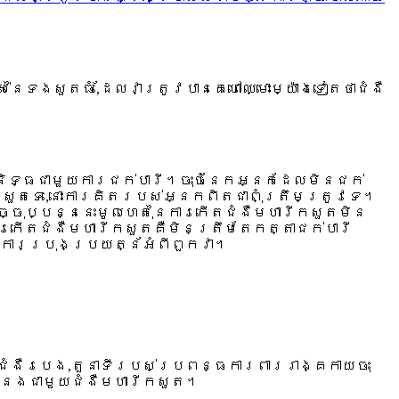
នៃទងសួតធំ,ដែលវាត្រូវបានគេហៅឈ្មោះម្យ៉ាងទៀតថាជំងឺ
្និទ្ធជាមួយការជក់បារី។ចុះចំនែកអ្នកដែលមិនជក់
សួតទេ,នោះការគិតរបស់អ្នកពិតជាពុំត្រឹមត្រូវទេ។
ុប្បន្ននេះមូលហេតុនៃការកើតជំងឺមហារីកសួតមិន
ារកើតជំងឺមហារីកសួតគឺមិនត្រឹមតែកត្តាជក់បារី
ានការប្រុងប្រយត្ន័អំពីពួកវា។
ជំងឺរបេង,តួនាទីរបស់ប្រពន្ធការពាររាង្គកាយចុះ
ទំនងជាមួយជំងឺមហារីកសួត។