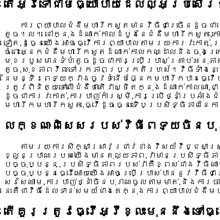
តើអ្វីទៅជាមធ្យោបាយដែលល្អប្រសើរជ
ការព្យាបាលជំងឺមហារីកសួតមានវិធីជាច្រើនដូចជា៖ក
តូច។ល។ នៅក្នុងដំណាក់កាលដំបូងនៃជំងឺមហារីកសួត,
ទៀត,ដូច្នេះយើងអាចធ្វើការព្យាបាលតាមរយៈការវះកាត់,ប
ចំពោះអ្នកជំងឺមហារីកសួតដំណាក់កាលកណ្ដាលនិងចុងក្រោ
មុខរបួសមានទំហំតូចដូចជាការប្រើប្រាស់គ្រាប់អនុភា
តូច,សុខភាពវិលទៅរកភាពប្រក្រតីរហស័។វិធីទាំងនេះ
នៃមន្ទីរពេទ្យក្វាងចូវទំនើបផ្នែកមហារីកបានធ្វើប
ត្រូវពិនិត្យទៅលើជំងឺថាតើវាស្ថិតក្នុងដំណាក់កាលណា,
ដូចជាការវះកាត់,ការបាញ់កាំរស្មី,ការប្រើថ្នាំប្រឆ
មហារីកមហារីកសួត,ធ្វើដូចច្នេះទើបប្រសិទ្ធិភាពនៃ
លក្ខណៈពិសេសរបស់វិធីពេទ្យចិនបុ
តាមរយៈការសិក្សាស្រាវជ្រាវខាងវិសយ័វិជ្ជសាស្
ខ្លួនប្រាណរបស់យើងមានតុល្យភាព,វាមានប្រសិទ្ធិភ
បច្ចុប្បន្ន,ប្រសិទ្ធិភាពរបស់វាគឺខ្ពស់ជាងវិធីណ
បច្ចុប្បន្នធ្វើអោយយើងអាចប្រើប្រាស់បាននូវវិធីជាច្
សរសៃឈាម,ការបាញ់ថ្នាំចិនបុរាណចូលតាមមាត់,និងការច
នេះគឺជាវិធីដែលទាន់សមយ័ជាងគេក្នុងការព្យាបាលជំងឺម
តើគួរត្រូវធ្វើអ្វីខ្លះមុននឹងទៅធ្