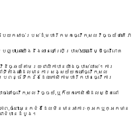
រឹបយកសាច់របស់ដុំមហារីកមកធ្វើកុសលវិច្ចយ័ថាតើវា
ា,នោះយើងនឹងឈានទៅប្រើប្រាស់MRIដើម្បីធ្វើរោគ
ិនិច្ឆយ័តាមរយៈជាលិកាបានយ៉ាងច្បាស់លាស់។ការ
នៅទីតាំងណាដែលមានការសង្សយ័យកទៅធ្វើកុសល
ាប្រពន្ធ័ទឹករងៃដែលកោសិកាមហារីកបានធ្វើការ
ច់ទៅធ្វើកុសលវិច្ចយ័,ឬក៏យកកោសិកាដែលស្ថិតនៅ
ធិភាព,ចំពោះអ្នកជំងឺដែលមិនមានអាការៈក្អកឬក្អកមាន
តជាជំហានដំបូង។