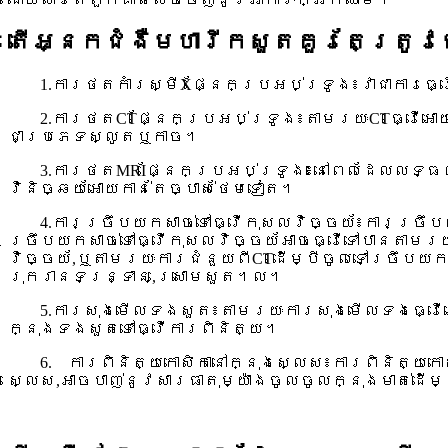
តើអ្នកជំងឺមហារីកសួតគួរតែត្រូវធ្
1.ការថតកាំរស្មីXផ្នែកប្រអប់ទ្រូង៖វាជាការធ្
2.ការថតCTផ្នែកប្រអប់ទ្រូង៖តាមរយៈCTធ្វើអោ
ជាប្រភេទស្លូតឬកាច។
3.ការថតMRIផ្នែកប្រអប់ទ្រូង៖នៅពេលដែលលទ្ធផល
វិនិច្ឆយ័អោយកាន់តែច្បាស់ថែមទៀត។
4.ការច្រឹបយកសាច់ទៅធ្វើកុសលវិច្ចយ័៖ការច្រឹបយ
ច្រឹបយកសាច់ទៅធ្វើកុសលវិច្ចយ័អាចធ្វើទៅបានតាមរ
វិច្ចយ័,ឬតាមរយៈការជំនួយពីCTដើម្បីចូលទៅច្រឹបយកស
រុករានទន្រ្ទាន,ស្រោមសួត។ល។
5.ការសុងមើលទងសួត៖តាមរយៈការសុងមើលទងធ្វើអោយ
ក្នុងទងសួតទៅធ្វើការពិនិត្យ។
6. ការពិនិត្យកោសិកានៅក្នុងស្លេស៖ការពិនិត្យក
ស្លេស,អាចបាញ់នូវសារធាតុម្យ៉ាងចូលចូលក្នុងមាត់ដើ