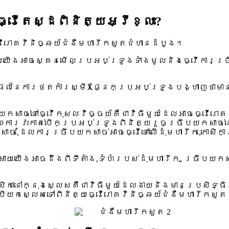
វើតេស្ដពិនិត្យអ្វីខ្លះ?
វើរោគវិនិច្ឆយ័ជំងឺមហារីកសួតជំហានដំបូង។
យយើងអាចស្គេនមើលប្រអប់ទ្រូងទាំងមូលនិងធ្វើការច្
នៃការថតកាំរស្មីXផ្នែកប្រអប់ទ្រូងបង្ហាញថាមានបញ្ហ
កសាច់ទៅធ្វើកុសលវិច្ចយ័គឺជាវិធីមួយដែលអាចធ្វើរោគវ
យៈការវះកាត់បើកប្រអប់ទ្រូងពិនិត្យរួចច្រឹបយកសាច់
ាច់,ដែលការច្រឹបយកសាច់អាចធ្វើទៅលើដុំមហារីក,កោសិក
យើងអាចដឹងពីទីតាំង,ទំហំរបស់ដុំមហារីក, ច្រឹបយកសា
ោសិកានៅក្នុងស្លេសគឺជាវិធីមួយដែលងាយនិងមានប្រសិទ្
ម្បីយកស្លេសទៅពិនិត្យធ្វើរោគវិនិច្ឆយ័ជំងឺមហារីកសួ