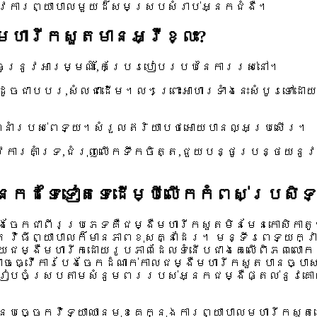
នូវការព្យាបាលមួយដ៏សមស្របសំរាប់អ្នកជំងឺ។
មហារីកសួតមានអ្វីខ្លះ?
្ធូរនូវអារម្មណ៍,កែប្រែរបៀបរបបនៃការរស់នៅ។
ាប,ដូចជាបបរ,សំលជាដើម។ល។ព្រោះអាហារទាំងនេះសំបូរទៅដោ
ណែនាំរបស់ពេទ្យ។សំរួលឥរិយាបថអោយបានល្អប្រសើរ។
នូវការគាំទ្រ,ជំរុញលើកទឹកចិត្ត,ជួយបន្ថូរបន្ថយន
ែកដទៃទៀតទេដើម្បីលើកកំពស់ប្រសិទ្
ងចែកជាពីរប្រភេទគឺជម្ងឺមហារីកសួតមិនមែនកោសិកាតូ
រ វិធីព្យាបាលក៏មានភាពខុសគ្នាដែរ។ មន្ទីរពេទ្យក្វ
័យជម្ងឺមហារីកដោយរូបភាពដែលទំនើបជាងគេលើពិភពលោកក
 អាចធ្វើការបែងចែកដំណាក់កាលជម្ងឺមហារីកសួតបានច្បា
ៀបចំស្របតាមសំនូមពររបស់អ្នកជម្ងឺផ្តល់នូវគោលកា
ានបច្ចេកវិទ្យាឈានមុខគេក្នុងការព្យាបាលមហារីកសួតដ