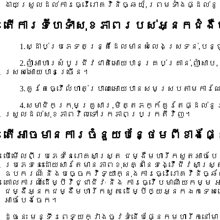
ងាយស្រួលដល់ការធ្វើរោគវិនិច្ឆយ័,ព្រមទាំងផ្ដល់
តើការទំហែទាំសុខភាពរបស់អ្នកជំងឺ
1.ស្ដាប់ប្រភេទតន្រ្តីដែលមានសំលេងស្រទន់,បន
2.ញាំអាហារសំបូរជីវជាតិអោយបានគ្រប់គ្រាន់,ញាំស
ស្រស់អោយបានច្រើន។
3.គួរតែធ្វើលំហាត់ប្រាណអោយបានសមស្របតាមការ
4.សមាជិកក្រុមគ្រួសារ,មិត្តភក្ក័គួរតែផ្ដល់
ស្រួលដល់សុខភាពវិលទៅរកភាពប្រក្រតីវិញ។
តើអាចមានការចំនួយបន្ថែមពីខាងផ្ន
បើមើលពីប្រភេទនៃរោគសាស្ត្រ ជម្ងឺមហារីកសួតអាចបែ
ប្រភេទនេះដោយសារតែមានភាពខុសគ្នានៃទង្វើជីវសាស្ត្
ឧបករណ៍ និងបច្ចេកវិទ្យាក្នុងការធ្វើរោគវិនិច្ឆ
គោលការណ៍ដើម្បីវិជ្ជាជីវៈ និង ការធ្វើបមាណីយកម្ម
ជម្ងឺអ្នកជម្ងឺមហារីកសួត ដើម្បីឲ្យអ្នកឯកទេសរ
អាចបែងចែក។
ដូចនេះ មន្ទីរពេទ្យក្វាងចូវទំនើបផ្នែកមហារីកនៅម