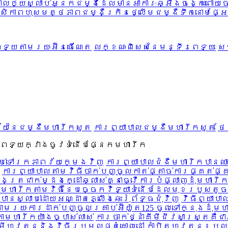
ាលឲ្យស្លាប់
អ្នកជម្ងឺដែលមានអាការៈឆ្អឹងចង្កេះពោយ
កោសិកាពហុសមត្ថភាព
ជម្ងឺក្រិនថ្លើម
ជម្ងឺទឹកនោមផ្អ
េទ្យតាមរយៈអ៊ីនធើណែត
លក្ខណៈពិសេសនៃមន្ទីរពេទ្យ
សេ
ឆ័យនៃជម្ងឺមហារីកសួត
ការព្យាបាលជម្ងឺមហារីកសួត
ថែ
រពេទ្យក្វាងចូវទំនើបផ្នែកមហារីក
ឡប់ទៅរកភាពវ័យក្មេងវិញ
ការព្យាបាលជំងឺមហារីកបានឈា
ការព្យាបាលតាមវិធីចាក់បញ្ចូលកាត់ផ្តាច់ការផ្គត់ផ្
ដងត្រជាក់ម្ដងក្ដៅឆ្លាស់គ្នាធ្វើការបំផ្លាញដុំមហារី
ឺមហារីកតាមវិធីនៃបច្ចេកវិទ្យាទំនើបដែលមុខរបួសត
ានស្លាប់ដោយអណ្ដាតភ្លើងឆេះរុំព័ទ្ធជុំវិញ
វិធីព្យាបា
ាមរយៈការដាក់បញ្ចូលគ្រាប់អ៊ីយ៉ួត125 ចូលទៅក្នុងដុំម
ាមហារីកយ៉ាងច្បាស់លាស់
ការចាក់ថ្នាំគីមីជីវសាស្ត្រគឺ
ីហ្វូតុននិងវិធីប្រមូលផ្តុំគោលដៅ
កាំបិតហ្វូតុន ៖ ប្