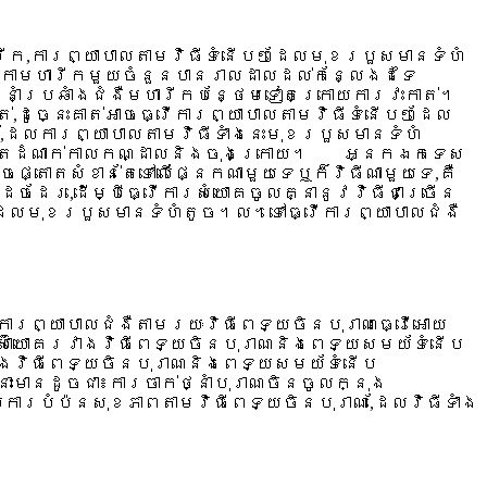
មហារីក,ការព្យាបាលតាមវិធីទំនើបៗដែលមុខរបួសមានទំហំ
សិកាមហារីកមួយចំនួនបានរាលដាលដល់កន្លែងដទៃ
ើថ្នាំប្រឆាំងជំងឺមហារីកបន្ថែមទៀតក្រោយការវះកាត់។
,ដូច្នេះគាត់អាចធ្វើការព្យាបាលតាមវិធីទំនើបៗដែល
,ដែលការព្យាបាលតាមវិធីទាំងនេះមុខរបួសមានទំហំ
ារីកសួតដំណាក់កាលកណ្ដាលនិងចុងក្រោយ។ អ្នកឯកទេស
តោតសំខាន់តែទៅលើផ្នែកណាមួយទេឬក៏វិធីណាមួយទេ,គឺ
្ដេចដែរ,ដើម្បីធ្វើការសំយោគចូលគ្នានូវវិធីជាច្រើន
ើបៗដែលមុខរបួសមានទំហំតូច។ល។ទៅធ្វើការព្យាបាលជំងឺ
ការព្យាបាលជំងឺតាមរយៈវិធីពេទ្យចិនបុរាណធ្វើអោយ
៊ាំយោគរវាងវិធីពេទ្យចិនបុរាណនិងពេទ្យសមយ័ទំនើប
ាងវិធីពេទ្យចិនបុរាណនិងពេទ្យសមយ័ទំនើប
ោះមានដូចជា៖ការចាក់ថ្នាំបុរាណចិនចូលក្នុង
យការបំប៉នសុខភាពតាមវិធីពេទ្យចិនបុរាណ,ដែលវិធីទាំង