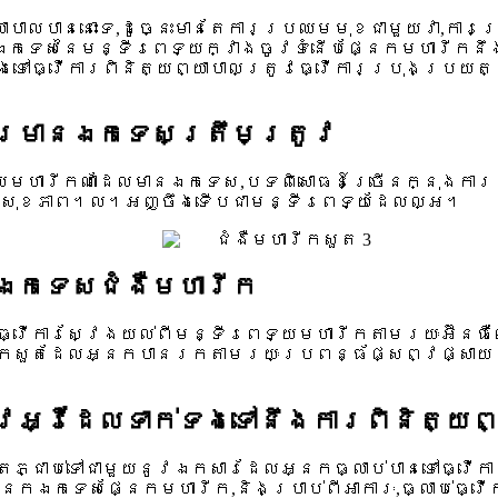
យាបាលបាននោះទេ,ដូច្នេះមានតែការប្រឈមមុខជាមួយវា,កា
កឯកទេសនៃមន្ទីរពេទ្យក្វាងចូវទំនើបផ្នែកមហារីកន
ទៅធ្វើការពិនិត្យព្យាបាលត្រូវធ្វើការប្រុងប្រយត្
ារមានឯកទេសត្រឹមត្រូវ
មហារីកណាដែលមានឯកទេស,បទពិសោធន៍ច្រើនក្នុងការព្យ
នសុខភាព។ល។អញ្ចឹងទើបជាមន្ទីរពេទ្យដែលល្អ។
កឯកទេសជំងឺមហារីក
ធ្វើការស្វែងយល់ពីមន្ទីរពេទ្យមហារីកតាមរយៈអ៊ីនធ
កសួតដែលអ្នកបានរកតាមរយៈប្រពន្ធ័ផ្សព្វផ្សាយខាង
វអ្វីដែលទាក់ទងទៅនឹងការពិនិត្យព្
តែភ្ជាប់ទៅជាមួយនូវឯកសារដែលអ្នកធ្លាប់បានទៅធ្វើក
កឯកទេសផ្នែកមហារីក,និងប្រាប់ពីអាការៈ,ធ្លាប់ធ្វើ