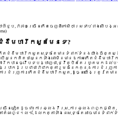
ហ៍ជួប,វាភាគច្រើនកើតចេញពីកោសិកាស្រទាប់ខាងលើបង្អស់
ma)
ជំងឺមហារីកសួតមែនទេ?
កើតជំងឺមហារីកសួតសុទ្ធតែមានទំនាក់ទំនងយ៉ាងចិត្តស
នបើអ្នកគិតថាអ្នកទាំងនោះមិនមានឱកាសកើតជំងឺមហារីក
រីកបានធ្វើបទបង្ហាញថា,ថ្វីត្បិតតែរហូតមកដល់បច្ច
យើងប្រាកដប្រជាថាវាជាកត្តារួមចំនែកក្នុងការជំរុញក
នុងការជំរុញការកើតជំងឺមហារីកសួត,ដូច្នេះយើងត្រូវតែម
ជាច្រើនទៀតដូចជា៖ការឆ្លងវីរុស,ការឆ្លងពពួកផ្សិត,
តាតំណពូជ។ល។,ដែលកត្តាទាំងនេះសុទ្ធតែអាចមានទំនាក់