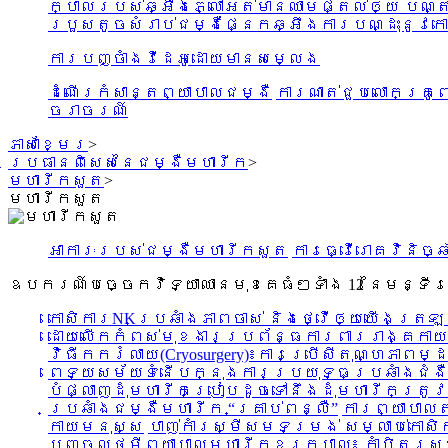
ក្បាលរបស់ឆ្អឹងភ្លៅអត់មានឈាមផ្តល់ឲ្យ បណ្ត
របួសតូចសំរាប់ជម្ងឺផ្នែកឆ្អឹង
ការបណ្ដុះនូវ
ការបញ្ចាំងវីដេអូដោយមានសម្លេង
ដំណើរកំសាន្តព្យាបាលជម្ងឺ
ការណាត់ជួបលោកគ្រូព
ចរាចរណ៍
ភាសាខ្មែរ
>
ប្រធានពិសេសនៃជម្ងឺមហារីក
>
មហារីកសួត
>
មហារីកសួត
អាការៈរបស់ជម្ងឺមហារីកសួត
ការធ្វើរោគវិនិច្
ឧបករណ៍បច្ចេកវិទ្យាឈានមុខគេធំៗទាំង 12 នៃមន្ទី
កោសិការNKប្រឆាំងភាពចាស់ និងថ្វើឲ្យយើងត្រ
ដោយលើកកំពស់មុខងារប្រព័ន្ធការពាររាង្គកាយ
វិធីកករំលាយ(Cryosurgery)៖ការប្រើសីតុណ្ហភាពម្
ពេទ្យសម័យទំនើបក្នុងការប្រយុទ្ធប្រឆាំងជំង
បំផ្លាញដុំមហារីកប្រៀបដូចទៅនឹងដុំមហារីកត្រូវប
ប្រឆាំងជម្ងឺមហារីក “គ្រាប់ពន្លឺ”
ការព្យាបាលត
កាយមនុស្ស
បាញ់កាំរស្មីសមទម្រង់ សម្លាប់កោសិក
បញ្ចូលថ្មីព្យាបាលមហារីកខួរក្បាល៖ កាំបិតរស្ម