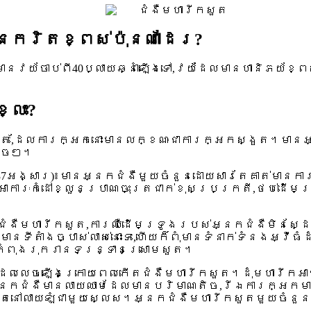
នករិតខ្ពស់ប៉ុនណាដែរ?
នវយ័ចាប់ពី40ប្លាយឆ្នាំឡើងទៅ,វយ័ដែលមានហានិភយ័ខ្ពស
្លះ?
ីកសួត,ដែលការក្អកនោះមានលក្ខណៈជាការក្អកស្ងួត។មា
ំតូចៗ។
ជាង37អង្សារ)៖មានអ្នកជំងឺមួយចំនួនដោយសារតែគាត់មា
រៈកំដៅខ្លួនប្រាណចុះត្រជាក់ខុសប្រក្រតី,ថប់ដើមទ្រូ
ៃជំងឺមហារីកសួត,ការឈឺដើមទ្រូងរបស់អ្នកជំងឺមិនស្ដែង
ំមានទីតាំងច្បាស់លាស់នោះទេ,ហើយក៏ពុំមានទំនាក់ទំនងអ្
ឹងកំពុងរុករានទន្រ្ទានស្រោមសួត។
មួយដែលលេចឡើងក្រោយពេលកើតជំងឺមហារីកសួត។ដុំមហារីក
ជំងឺមានលាយឈាមដែលមានបរិមាណតិច,រីឯការក្អកមានឈ
ែងតែនៅលាយឡំជាមួយស្លេស។អ្នកជំងឺមហារីកសួតមួយចំនួន