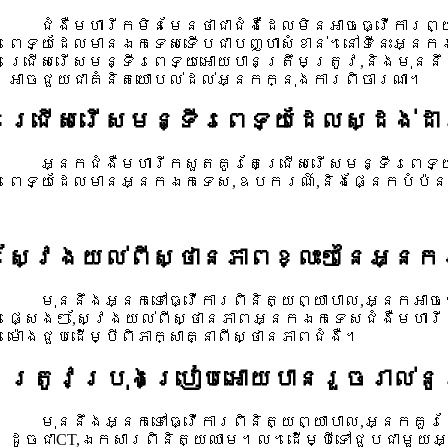
ជំងឺមហារីកមិនមែនថាជាជំងឺដែលមិនអាចធ្វើការព្
ពេទ្យដែលមានឯកទេសទើបជាបញ្ហាសំខាន់។នៅទីនេះអ្ន
ជ្រើសរើសមន្ទីរពេទ្យអោយបានត្រឹមត្រូវ,និងមុននឹង
អាចជួយជាគំនិតយោបល់ដល់អ្នកក្នុងការពិចារណា។
ជ្រើសរើសមន្ទីរពេទ្យដែលស្ដង់ដ
អ្នកជំងឺមហារីកសួតគូរតែជ្រើសរើសមន្ទីរពេទ្យ
ពេទ្យដែលមានអ្នកឯកទេស,ឧបករណ៍,និងផ្នែកបំប៉
ស្វែងយល់ពីស្ថានភាពខ្លះៗនៃអ្ន
មុននឹងអ្នកទៅធ្វើការពិនិត្យព្យាបាល,អ្នកអាច
ផ្សេងៗ,ស្វែងយល់ពីស្ថានភាពអ្នកឯកទេសជំងឺមហារី
ម៉ោងជួបដើម្បីពិភាក្សាគ្នាពីស្ថានភាពជំងឺ។
ត្រូវប្រុងប្រៀបអោយបានរួចរាល់នូ
មុននឹងអ្នកទៅធ្វើការពិនិត្យព្យាបាល,អ្នកគួរ
ដូចជាCT,ឯកសារពិនិត្យឈាម។ល។ដើម្បីទៅជួបជាមួយអ្ន