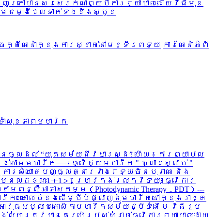
ចេញក្រៅបានសរសេរកំណាព្យបី
ការព្យាបាលដោយវិធីមុខ
ែម
ជម្ងឺដែលទាក់ទងនឹងស្បូន
ចក្តីណែនាំក្នុងការស្នាក់នៅមន្ទីរពេទ្យ
ការណែនាំអំពី
ទាំសុខភាពមហារីក
នចូលដល់ “យុគសម័យជីវសាស្រ្ដ” ហើយ ៖ ការព្យាបាល
គង់ឈាមមហារីក——ធ្វើឲ្យមហារីក " ឃ្លានស្លាប់ "
ក
ការសំយោគបញ្ចូលគ្នារវាងពេទ្យចិនបុរាណ និង
ូចមានលក្ខណះ1＋1＞1
ហ្វ្រេកង់រលកវិទ្យុ៖ធ្វើការ
លតាមពន្លឺអាភាសកម្ម（Photodynamic Therapy，PDT）---
ហារីក៖គោលបំនងដើម្បីបំផ្លាញដុំមហារីកនៅក្នុងរាង្គ
ជាអាវុធសម្លាប់កោសិកាមហារីកសម័យថ្មីទំនើប
វិធីរួម
លង់លំហត្រូវបានគេប្រើប្រាស់សំរាប់ធ្វើការព្យាបាលដោយ