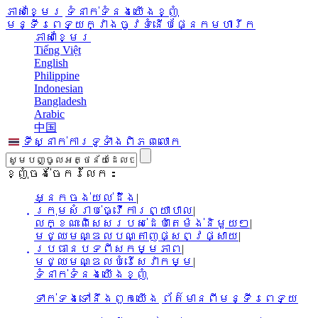
ភាសាខ្មែរ
ទំនាក់ទំនងយើងខ្ញុំ
មន្ទីរពេទ្យក្វាងចូវទំនើបផ្នែកមហារីក
ភាសាខ្មែរ
Tiếng Việt
English
Philippine
Indonesian
Bangladesh
Arabic
中国
ទីស្នាក់ការទូទាំងពិភពលោក
ខ្ញុំចង់ចែករំលែក：
អ្នកចង់យល់ដឹង
|
ក្រុមសំរាប់ធ្វើការព្យាបាល
|
លក្ខណះពិសេសរបស់ដេប៉ាតេម៉ង់និមួយៗ
|
មជ្ឈមណ្ឌលបណ្តាញផ្សព្វផ្សាយ
|
ប្រធានបទពីសកម្មភាព
|
មជ្ឈមណ្ឌលបំរើសេវាកម្ម
|
ទំនាក់ទំនងយើងខ្ញុំ
ទាក់ទងទៅនឹងពួកយើង
ព័ត៌មានពីមន្ទីរពេទ្យ