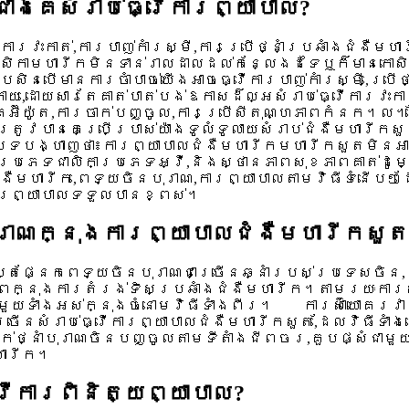
ាងគេសំរាប់ធ្វើការព្យាបាល?
ារវះកាត់,ការបាញ់កាំរស្មី,ការប្រើថ្នាំប្រឆាំងជំងឺ
កោសិកាមហារីកមិនទាន់រាលដាលដល់កន្លែងដទៃឬក៏មានកោ
្រសិនបើមានការចាំបាច់យើងអាចធ្វើការបាញ់កាំរស្មី,ប្រ
យ,ដោយសារតែគាត់បាត់បង់ឱកាសដ៏ល្អសំរាប់ធ្វើការវះកាត់
គអ៊ីយ៉ូត,ការចាក់បញ្ចូល,ការប្រើសីតុណ្ហភាពកំនក។ល។
ត្រូវបានគេប្រើប្រាស់យ៉ាងទូលំទូលាយសំរាប់ជំងឺមហ
ទបង្ហាញថា៖ការព្យាបាលជំងឺមហារីកមហារីកសួតមិនអាចផ្
ជាប្រភេទជាលិកាប្រភេទអ្វី,និងស្ថានភាពសុខភាពគាត់ដូម
ាំងជំងឺមហារីក,ពេទ្យចិនបុរាណ,ការព្យាបាលតាមវិធីទំន
ការព្យាបាលទទួលបានខ្ពស់។
រាណក្នុងការព្យាបាលជំងឺមហារីកសួត
រ្តផ្នែកពេទ្យចិនបុរាណជាច្រើនឆ្នាំរបស់ប្រទេសចិន,
ាពក្នុងការតំរង់ទិសប្រឆាំងជំងឺមហារីក។តាមរយៈការស
ាមួយទាំងអស់ក្នុងចំនោមវិធីទាំងពីរ។ ការស៊ាំយោគរវ
រើនសំរាប់ធ្វើការព្យាបាលជំងឺមហារីកសួត,ដែលវិធីទាំងន
ាក់ថ្នាំបុរាណចិនបញ្ចូលតាមទីតាំងជីពចរ,គួបផ្សំជាមួ
ហារីក។
វើការពិនិត្យព្យាបាល?