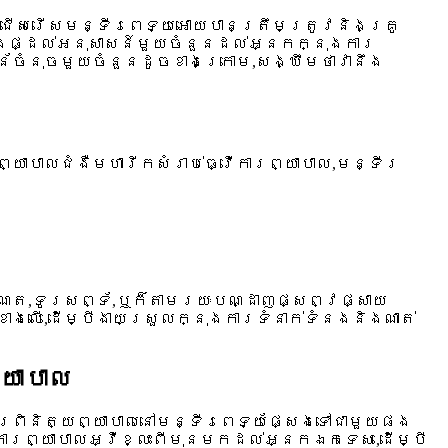
រជ្រើសរើសមន្ទីរពេទ្យអោយបានត្រឹមត្រូវនិងគ្រូ
ឹងផ្ដល់អនុសាសន៍មួយចំនួនដល់អ្នកក្នុងការ
ន័ចំនុចមួយចំនួនដូចខាងក្រោម,សង្ឃឹមថាវានឹង
ាបាលជំងឺមហារីកសំរាប់ធ្វើការព្យាបាល,មន្ទីរ
ឺណែត,ទូរសព្ទ័,ឬក៏តាមរយៈបណ្ដាញផ្សព្វផ្សាយ
លើ,ដើម្បីងាយស្រួលក្នុងការទំនាក់ទំនងនិងណាត់
យាបាល
ារពិនិត្យព្យាបាលនៅមន្ទីរពេទ្យផ្សែងទៅជាមួយផង
ការព្យាបាលអ្វីខ្លះពីមុនមកដល់អ្នកឯកទេស,ដើម្បី