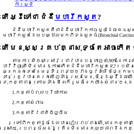
កាំរស្មី
តើអ្វីទៅជា ជំងឺ
មហារីកសួត
?
ជំងឺមហារីកសួតគឺជាជំងឺមហារីកកាចមួយដែលគេឧស្សា
មហារីកសួតដែលបណ្ដាលមកពីទងសួតធំ(Bronchial Carcino
តើមនុស្សគ្រប់គ្នាសុទ្ធតែអាចកើត
តាមការសិក្សាស្រាវជ្រាវបានបង្ហាញថា,90%នៃការ
បារីវិញ,តើមិនមានឱកាសកើតជំងឺមហារីកសួតទេ?ប្រសិ
អ្នកឯកទេសនៃមន្ទីរពេទ្យក្វាងចូវទំនើបផ្នែកមហា
ទាន់ត្រូវបានគេរកឃើញទាំងស្រុងមែន,ប៉ុន្ដែអ្វីដែល
ទេ,កត្តាខាងក្រោមទាំងបីនេះក៏រូមចំនែកយ៉ាងសំខាន់ក្
1.កត្តាបំពុលបរិយាកាស
2.កត្តាសំពាធ
3.កត្តាជីវជាតិចិញ្ចឹម
ក្រៅពីកត្តាដូចដែលបានរៀបរាប់ខាងលើ,មានកត្តា
ខ្សោយ,ប្រពន្ធ័អង់ដូគ្រីនមិនមានតុល្យភាពនិងកត្