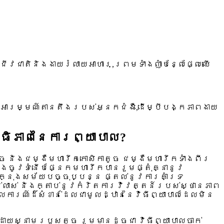
យជីវជាតិនិងងាយរំលាយអាហារ,ព្រមទាំងញាំបន្លែផ្លែឈើ
ូវអារម្មណ៍តានតឹងរបស់អ្នកជំងឺ,ដើម្បីបង្កភាពងាយ
ធិភាពនៃការព្យាបាល?
ច និងជម្ងឺមហារីកកោសិកាតូច ជម្ងឺមហារីកទាំងពីរ
ាងចូវទំនើបផ្នែកមហារីកបានរួមផ្តុំគ្នានូវ
្នុងសម័យបច្ចុប្បន្ន ផ្តល់នូវការគាំទ្រ
ស់លាស់ និងក្តាប់នូវកំរិតការវិវត្តន៍របស់ស្ថានភាព
រណ៍ដ៏សំខាន់ដែលជាមូលដ្ឋាននៃវិធីព្យាបាលដែលមិន
ោយស្នាមរបួសតូច រួមមានដូចជា វិធីព្យាបាលចាក់