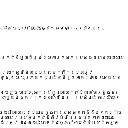
់គឺនៅចន្លោះពី60-79ឆ្នាំ។សមាមាត្ររវាងបុរស
នអ្នកជំងឺមួយចំនួនដែលការក្អករបស់គាត់មានលាយឈាម
នការរលាកសួតដែលបណ្ដាលមកពីការស្ទះនូវ
ង,។ល។,ក្រោយការប្រើថ្នាំរួចអាការៈទាំងនេះអាចមាន
ចេញច្បាស់ទេ,អាការៈដ៏គួរអោយកត់សំគាល់មានដូចជា៖
វីធំដុំជាមួយនឹងការដកដង្ហើមដែរ។ប្រសិនបើការឈឺណែន
អាចធ្វើអោយសរសៃឈាមតូចៗរបស់អ្នកជំងឺមានការដាច់
ាមរបស់អ្នកជំងឺគឺវាមិនមែនជាប់គ្នាឥតលោះនោះ
ធំត្រូវបានគេធ្វើរោគវិនិច្ឆយ័ថាជាជំងឺមហារីកសួត