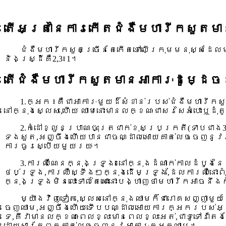
តើអត្រានៃការកើតជំងឺមហារីកសួតមា
ជំងឺមហារីកសួតច្រើនតែកើតទៅលើក្រុមមនុស្សដែលមា
និងស្រ្ដីគឺ2,3៖1។
តើជំងឺមហារីកសួតមានអាការៈដូម្ដេចខ
1.ក្អក ៖គឺជាអាការៈមួយដ៏សំខាន់របស់ជំងឺមហារ
នៅក្នុងស្លេស,ហើយ ឈាមនោះមានលក្ខណៈជាសរសៃអំបោះឬដុ
2.កំដៅខ្លួនប្រាណចុះត្រជាក់ខុសប្រក្រតី(ទាប
ទងសួត,អញ្ចឹងហើយបានជាចណ្ដាលអោយគាត់លេចចេញនូវអាកា
ការធូរស្បើយមួយរយៈ។
3.ការឈឺណែនក្នុងទ្រូង៖នៅក្នុងដំណាក់កាលដំបូងន
ថប់ទ្រូង,ការឈឺស្ទីងៗក្នុងដើមទ្រូង,ដែលការឈឺនោះពុ
ក្នុងទ្រូងមិនលោះទាល់តែសោះនោះបង្ហាញថាមហារីកអាចន
ម្យ៉ាងវិញទៀត,ស្លេសនៅក្នុងឈាមក៏ជារោគសញ្ញា
ចេញឈាម,អញ្ចឹងហើយទើបបណ្ដាលអោយការក្អករបស់អ្នក
ទេ,គឹវាមានលក្ខណៈពេលខ្លះមានពេលខ្លះអត់,ជាទូទៅវាត
ដោយសារតែពួកគាត់លេចចេញនូវអាការៈក្អកឈាម។