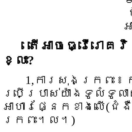
តើអាចធ្វើរោគវិន
ខ្លះ?
1,ការសុងក្រពះ ៖ ក
ប្រើប្រាស់យ៉ាងទូលំទូ
អាហារផ្នែកខាងលើ(ជំង
ក្រពះ។ល។)