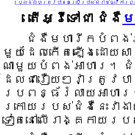
៖ ប្លង់លំហត្រូវបានគេប្រើប្រាស់សំរាប់ធ្វើការព្
តើអ្វីទៅជា ជំងឺ
ម
ជំងឺមហារីកបំពង់អា
មួយដែលកើតឡើងដោយសារក
ណាមួយបំពង់អាហារ។ ជំ
ដែលជារឿយៗវាត្រូវបា
ប្រពន្ធ័រំលាយអាហារ
ក្រោយរបស់ជំងឺនេះវាង
ទៀតនៅលើរាង្គកាយរប