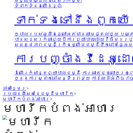
មជ្ឈមណ្ឌលបំរើសេវាកម្ម
|
ទំនាក់ទំនងយើងខ្ញុំ
ទាក់ទងទៅនឹងពួកយ
ក្បាលរបស់ឆ្អឹងភ្លៅអត់មានឈាមផ្តល់ឲ្យ បណ្ត
បានសរសេរកំណាព្យបី
ការព្យាបាលដោយវិធីមុខរបួ
សមត្ថភាព
ជម្ងឺក្រិនថ្លើម
ជម្ងឺទឹកនោមផ្អែម
ការបញ្ចាំងវីដេអូ
ដំណើរកំសាន្តព្យាបាលជម្ងឺ
ការណាត់ជួបលោកគ្រូព
ក្នុងការស្នាក់នៅមន្ទីរពេទ្យ
ការណែនាំអំពីចរា
ភាសាខ្មែរ
>
ប្រធានពិសេសនៃជម្ងឺមហារីក
>
មហារីកបំពង់អាហារ
>
មហារីកបំពង់អាហារ