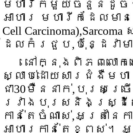
មហារីកមួយចំនួនដូច
អាហារ មហារីកដែលមានឈ្មោ
Cell Carcinoma),Sarco
ដែលកំរជួប,ប៉ុន្ដែវា
នៅក្នុងពិភពលោកយើ
ស្លាប់ដោយសារជំងឺមហ
ជា30ម៉ឺននាក់,បុរសច្រ
រវាងបុរសនិងស្រ្ដីស្
កាន់តែចំណាស់,អត្រានៃ
អាហារកាន់តែខ្ពស់។ អ