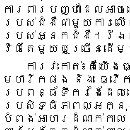
ការពារបញ្ហាដែលអាច
របស់ជំងឺជាមួយការល
របស់អ្នកជំងឺ។រីឯក
វិធីតែមួយឬច្រើនដើម
ការវះកាត់៖គឺយើងធ្វ
មហារីកផង និង ធ្វើក
ប្រពន្ធ័ទឹករងៃដែលនោ
ប្រសិទ្ធិភាពល្អក្ន
បំពង់អាហារដំណាក់កា