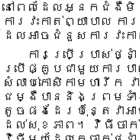
នៅពេលដែលអ្នកជំងឺមិ
ការវះកាត់ព្យាបាល ការ
ដែលអាចជំនួសការវះកាត
ការប្រើប្រាស់ថ្នាំប
ប្រើផ្គួបជាមួយការបាញ
សំលាប់កោសិកាមហារីក 
ជម្ងឺបាននិងព្រមទាំ
តូចផងដែរប៉ុន្តែវាអា
ដល់សុខភាព។ វិធីចាក់បញ
វិធីមួយដែលគេចាក់ថ្ន