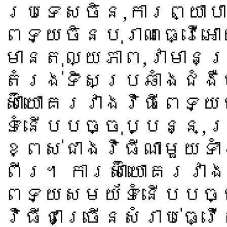
ប្រទេសចិន,ការព្យាប
ពេទ្យចិនបុរាណធ្វើអ
មានតុល្យភាព,វាមានប
តំរង់ទិសប្រឆាំងជំ
ស៊ាំយោគរវាងវិធីពេទ
ទំនើបបច្ចុប្បន្ន,ប
ខ្ពស់ជាងវិធីណាមួយទា
ពីរ។ ការស៊ាំយោគរវា
ពេទ្យសមយ័ទំនើបបច្
វិធីជាច្រើនសំរាប់ធ្វ