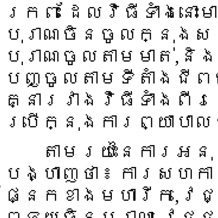
ក្រពះ ដែលវិធីទាំងនោះម
បុរាណចិនចូលក្នុងសរ
បុរាណចូលតាមមាត់,និង
បញ្ចូលតាមទីតាំងជីព
គ្នារវាងវិធីទាំងពីរ
ប្រើក្នុងការព្យាបា
តាមរយះនៃការអនុវត
បង្ហាញថា ៖ ការសហក
ផ្នែកខាងមហារីក,វេជ
ពេទ្យចិនបុរាណ វេជ្