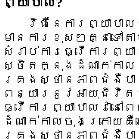
ព្យាបាល?
វិធីនៃការព្យាបាលជ
មានការខុសៗគ្នាទៅត
សំរាប់ការធ្វើការព្យ
ស្ថិតក្នុងដំណាក់កា
គ្រងស្ថានភាពជំងឺប
ពន្យារនូវអាយុជីវិ
ធ្វើការព្យាបាលវានៅព
ដំណាក់កាលចុងក្រោយគឺ
គ្រងស្ថានភាពជំងឺប