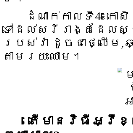
ដំណាក់កាលទី4៖កោសិ
ទៅដល់សរីរាង្គដែលស្
របស់វា ដូចជាថ្លើម,
តាមរយះឈាម។
តើមានវិធីអ្វីខ្លះ