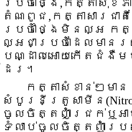
ប្រចាំថ្ងៃ,កត្តាសុខភ
តំណពូជ,កត្តាសារជាតិរ
ប្រចាំថ្ងៃមិនល្អ កត
ល្អជាប្រចាំដែលមានរ
បណ្ដាលអោយកើតជំងឺម
ដែរ។
កត្តាសំខាន់ៗមានដូច
សំបូរនីត្រូសាមីន(Nit
ចូលចិត្តញ៉ាំជ្រក់ឬអ
ទំលាប់ចូលចិត្តញ៉ាំរប