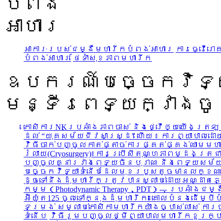
អាការៈរបស់ជម្ងឺមហារីកបំពង់អាហារ
ការធ្វើរោ
បំពង់អាហារ
ថែទាំសុខភាពមហារីក
ឧបករណ៍បច្ចេកវិទ្យា
មន្ទីរពេទ្យក្វាងច
កោសិការNKប្រឆាំងភាពចាស់ និងថ្វើឲ្យយើងត្រ
ដល់ “យុគសម័យជីវសាស្រ្ដ” ហើយ ៖ ការព្យាបាល
វិធីចាក់បញ្ចូលកាត់ផ្តាច់ការផ្គត់ផ្គង់ឈាមមហា
រំលាយ(Cryosurgery)៖ការប្រើសីតុណ្ហភាពម្ដងត្រជ
បញ្ចូលគ្នារវាងពេទ្យចិនបុរាណ និងពេទ្យសម័យ
បច្ចេកវិទ្យាទំនើបដែលមុខរបួសតូចមានលក្ខណ
ដូចទៅនឹងដុំមហារីកត្រូវបានស្លាប់ដោយអណ្ដាតភ្លើ
កម្ម（Photodynamic Therapy，PDT）--- ប្រឆាំងជម្ង
អ៊ីយ៉ួត125 ចូលទៅក្នុងដុំមហារីក៖គោលបំនងដើម្ប
ទម្រង់ សម្លាប់កោសិកាមហារីកយ៉ាងច្បាស់លាស់
ការច
ទំនើប
វិធីរួមបញ្ចូលថ្មីព្យាបាលមហារីកខួរក្បា