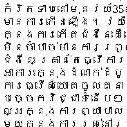
កំរិតទាបនៅមុនវយ័35ឆ្
មានការកើនឡើង។ វយ័
ក្នុងការកើតជំងឺនេះគឺន
មិនចាំបាច់មានការព្រ
ជំងឺនេះ គ្រាន់តែធ្វើ
អាការះក្នុងដំណាក់ដំ
ការធ្វើសំយោគចូលគ្នា
បច្ចេកវិជ្ជាទំនើបៗ 
ល្អក្នុងការព្យាបាលជំ
មួយក្នុងការរស់នៅរ