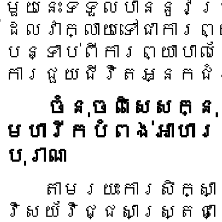
មួយនេះទទួលបាននូវប្
ដែលវាក្លាយទៅជាការព្
បន្ទាប់ពីការព្យាបាលខ
ការជួយជីវិតអ្នកជំ
ចំនុចពិសេសក្នុង
មហារីកបំពង់អាហារ
បុរាណ
តាមរយះការសិក្សាស
វិសយ័វិជ្ជសាស្រ្តជា