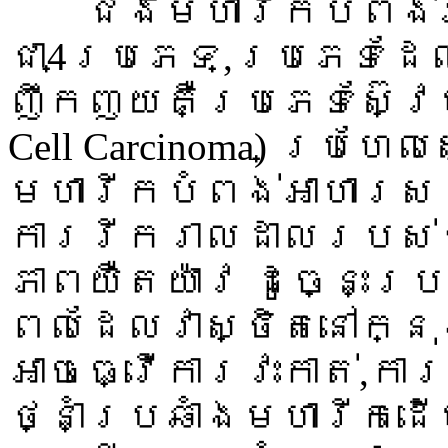
ជំងឺមហារីកបំពង់អ
ជា4ប្រភេទ,ប្រភេទដែ
ញឹកញយគឺប្រភេទស៊្វែមឺ
Cell Carcinoma) ប្រហែ
មហារីកបំពង់អាហារស
ការរីករាលដាលរបស់ជ
ភាពយឺតយ៉ាវ ដូច្នេះប
ពេលដែលវាស្ថិតនៅក្នុ
អាចធ្វើការវះកាត់,ការប
ថ្នាំប្រឆាំងមហារីកដើម