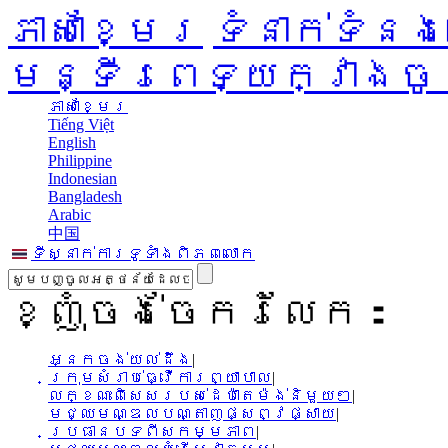
ភាសាខ្មែរ
ទំនាក់ទំនង
មន្ទីរពេទ្យក្វាងច
ភាសាខ្មែរ
Tiếng Việt
English
Philippine
Indonesian
Bangladesh
Arabic
中国
ទីស្នាក់ការទូទាំងពិភពលោក
ខ្ញុំចង់ចែករំលែក：
អ្នកចង់យល់ដឹង
|
ក្រុមសំរាប់ធ្វើការព្យាបាល
|
លក្ខណះពិសេសរបស់ដេប៉ាតេម៉ង់និមួយៗ
|
មជ្ឈមណ្ឌលបណ្តាញផ្សព្វផ្សាយ
|
ប្រធានបទពីសកម្មភាព
|