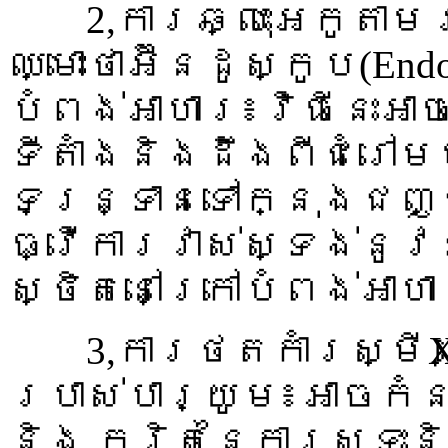
2,ការឆ្លុះអេកូតា
ឈ្មោះថាអ៊ីនដូស្កូប(En
បំពង់អាហារ៖វិធីនេះអា
ទីតាំងនិងដឹងពីជំរៅ
ទន្រ្ទានទៅក្នុងជញ្ជ
ធ្វើការវាស់ស្ទង់នូ
ស្ថិតនៅក្រៅបំពង់អាហ
3,ការថតកាំរស្មីXក
ប្រាស់បារ្យូម៖អាចកំ
និង ករិតនៃការស្ទះន