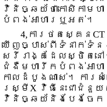
វិនិច្ឆយ័ថាកោសិកាម
បំពង់អាហារឬអត់។
4,ការថតស្គេនCT ៖
ឃើញច្បាស់ពីទំនាក់ទ
សរីរាង្គដែលស្ថិតនៅជុ
ជំងឺមហារីកបំពង់អាហា
កាលដំបូងណាស់។ ការស
រស្មីX វិធីនេះជាជំនួ
វិនិច្ឆយ័និងបែងចែក