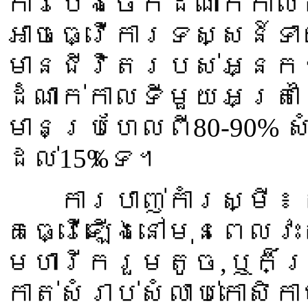
ការបែងចែកដំណាក់កាលត
អាចធ្វើការទស្សន៍ទ
មានជីវិតរបស់អ្នកជំ
ដំណាក់កាលទីមួយអត្រា
មានប្រហែលពី80-90% ស
ដល់15%ទេ។
ការបាញ់កាំរស្មី ៖ ក
គេធ្វើឡើងនៅមុនពេលវះក
មហារីករួមតូច,ឬក៏ត្
កាត់សំរាប់សំលាប់កោស