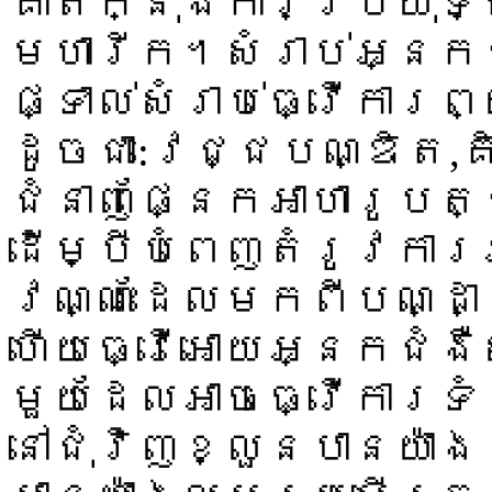
គាត់ក្នុងការប្រយុទ្
មហារីក។សំរាប់អ្នក
ផ្ទាល់សំរាប់ធ្វើការ
ដូចជា:វេជ្ជបណ្ឌិត,
ជំនាញផ្នែកអាហារូប
ដើម្បីបំពេញតំរូវការ
វណ្ណះដែលមកពីបណ្ដ
ហើយធ្វើអោយអ្នកជំងឺ
មួយដែលអាចធ្វើការទំ
នៅជុំវិញខ្លួនបានយ៉