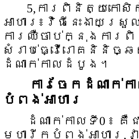
5,ការពិនិត្យកោសិកា
អាហារ៖វិធីនេះងាយស្រួ
ការឈឺចាប់ក្នុងការពិ
សំរាប់ធ្វើរោគនិនិច្
ដំណាក់កាលដំបូង។
ការចែកដំណាក់កា
បំពង់អាហារ
ដំណាក់កាលទី0 ៖ គឺជា
មហារីកបំពង់អាហារ,វាត