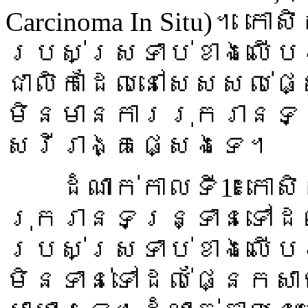
Carcinoma In Situ)។ កោ
របស់ស្រទាប់ខាងលើបង
ជាលិកាដែលនៅសេសសល់ផ
មិនមានការរុករានទន
សរីរាង្គផ្សេងទេ។
ដំណាក់កាលទី1៖កោសិ
រុករានទន្រ្ទានទៅដល់
របស់ស្រទាប់ខាងលើបង្
មិនទាន់ទៅដល់ផ្នែកសា