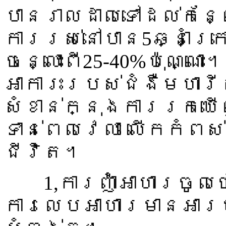
បានរាលដាលទៅដល់កន្
ការរស់នៅបាន5ឆ្នាំក្
ចន្លោះពី25-40%ប៉ុណ្ណោះ
អាការះរបស់ជំងឺមហារី
សំខាន់ក្នុងការរកឃើ
ទាន់ពេលវេលា លើកកំព
ជីវិត។
1,ការញ៉ាំអាហារចូល
ការលេបអាហារមានអារម