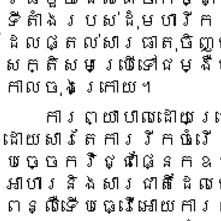
ទីតាំងរបស់ដុំមហារី
ដែលផ្តល់សារធាតុចិញ្ច
សក្តិសមប្រើទៅជម្ងឺ
កាលចុងក្រោយ។
ការព្យាបាលដោយប្រើក
ដោយសារតែការរីកចំរើ
បច្ចេកវិជ្ជាផ្នែក
អាហារនិងសារជាតិដែល
ពន្លឺទើបធ្វើអោយការព