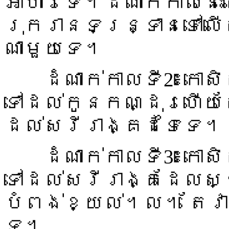
អាហារទេ។ដំណាក់កាលនេ
រុករានទន្រ្ទានទៅល
ណាមួយទេ។
ដំណាក់កាលទី2៖កោសិ
ទៅដល់កូនកណ្ដុរហើយត
ដល់សរីរាង្គដទៃទេ។
ដំណាក់កាលទី3៖កោសិ
ទៅដល់សរីរាង្គដែលស្
បំពង់ខ្យល់។ល។ តែវា
ទេ។