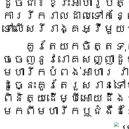
ដូចជា ៖ ខ្វះអាហារូបត
ការរីករាលដាលទៅកន្
ទៅលើសរីរាង្គអ្វីមួ
គួរតែយកចិត្តទុកដ
ចចេញនូវរោគសញ្ញាដូច
មហារីកបំពង់អាហារ វា
ដូច្នេះគូរតែរួសរាន់ទ
ពិនិត្យដើម្បីអោយដឹងថ
មកពីមហារីកឬជំងឺដ