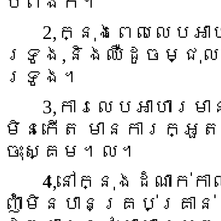
បំពង់ក។
2,ក្នុងពេលលេបអាហា
ទ្រូង,និងឈឺដូចម្ជុ
ទ្រូង។
3,ការលេបអាហារមានក
មិនកើត មានការក្អួតច
ចុះស្គម។ល។
4,នៅក្នុងដំណាក់កា
ញ៉ាំមិនបានគ្រប់គ្រា