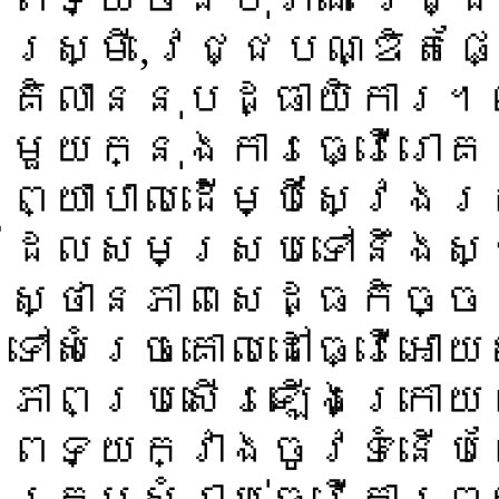
រស្មី,វេជ្ជបណ្ឌិតផ
គិលាននុបដ្ធាយិការ
មួយក្នុងការធ្វើរោគ
ព្យាបាលដើម្បីស្វែង
ដែលសមស្របទៅនឹងស្
ស្ថានភាពសេដ្ធកិច្ច
ទៅសំរេចគោលដៅធ្វើអោ
ភាពប្រសើរឡើងក្រោយ
ពេទ្យក្វាងចូវទំនើ