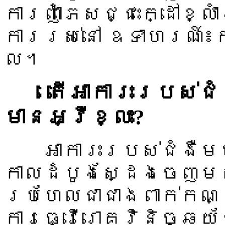
ការញ៉ាំភេសជ្ជះក្ដៅខ្ល
ការរស់នៅ ឧទាហរណ៍៖កា
ល។
តើអាការះរបស់ជំង
មានអ្វីខ្លះ?
អាការះរបស់ជំងឺមហា
កាលដំបូងស្ដែងចេញមកព
ប្រហែលជាជាងពាក់កណ្
ការធ្វើរោគវិនិច្ឆយ័ថ