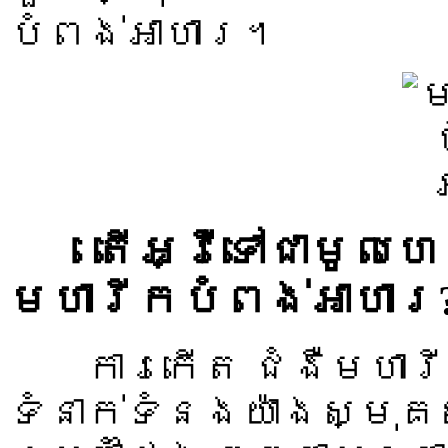
បំពង់អាហារ។
តើអ្វីទៅជាមូលហេត
មហារីកបំពង់អាហារ
ការកើត ជំងឺមហារីក
ទំនាក់ទំនងយ៉ាងស្មុគ