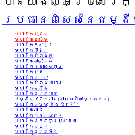
បានយ៉ាងល្អប្រសើរក្
ប្រធានពិសេសនៃជម្ងឺ
មហារីកសុដន់
មហារីកថ្លើម
មហារីកកស្បូន
មហារីកលឹង្គ
មហារីកបំពង់ក
មហារីកពោះវៀនធំ
មហារីកកន្សោមកូន
មហារីកសួត
មហារីកក្រពះ
មហារីកបំពង់អាហារ
មហារីកឆ្អឹង
មហារីកខួរក្បាល
ជម្ងឺមហារីកឈាម(ឈាមសស៊ីឈាមក្រហម)
មហារីកច្រមុះ និង បំពង់ក
មហារីកយោនី
មហារីកកូនកណ្តុរ
មហារីកក្រពេញប្រូស្តាត
មហារីកស្បូន
មហារីកខួរឆ្អឹង