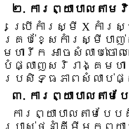
២. ការព្យាបាលតាមវ
ប្រើកាំរស្មី X កាំរស
គ្រប់ខែ្សកាំរស្មីបាញ
មហារីក អាចសំលាប់ចោល
បំផ្លាញសរិរាង្គមហា
ប្រសិទ្ធភាពសំលាប់ផ្
៣. ការព្យាបាលតាមប
ការព្យាបាលតាមបែបគី
ប្រាស់ថ្នាំគីមីមកព្យ