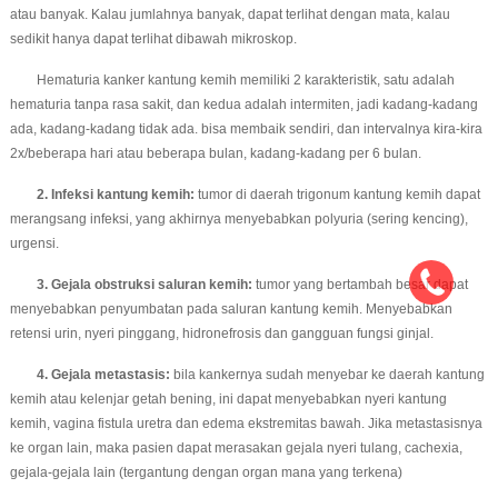
atau banyak. Kalau jumlahnya banyak, dapat terlihat dengan mata, kalau
sedikit hanya dapat terlihat dibawah mikroskop.
Hematuria kanker kantung kemih memiliki 2 karakteristik, satu adalah
hematuria tanpa rasa sakit, dan kedua adalah intermiten, jadi kadang-kadang
ada, kadang-kadang tidak ada. bisa membaik sendiri, dan intervalnya kira-kira
2x/beberapa hari atau beberapa bulan, kadang-kadang per 6 bulan.
2. Infeksi kantung kemih:
tumor di daerah trigonum kantung kemih dapat
merangsang infeksi, yang akhirnya menyebabkan polyuria (sering kencing),
urgensi.
3. Gejala obstruksi saluran kemih:
tumor yang bertambah besar dapat
menyebabkan penyumbatan pada saluran kantung kemih. Menyebabkan
retensi urin, nyeri pinggang, hidronefrosis dan gangguan fungsi ginjal.
4. Gejala metastasis:
bila kankernya sudah menyebar ke daerah kantung
kemih atau kelenjar getah bening, ini dapat menyebabkan nyeri kantung
kemih, vagina fistula uretra dan edema ekstremitas bawah. Jika metastasisnya
ke organ lain, maka pasien dapat merasakan gejala nyeri tulang, cachexia,
gejala-gejala lain (tergantung dengan organ mana yang terkena)