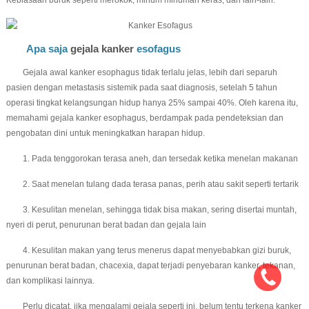
Kebiasaan buruk seperti merokok, minum minuman keras, dan lain-lain.
Apa saja
gejala kanker
esofagus
Gejala awal kanker esophagus tidak terlalu jelas, lebih dari separuh
pasien dengan metastasis sistemik pada saat diagnosis, setelah 5 tahun
operasi tingkat kelangsungan hidup hanya 25% sampai 40%. Oleh karena itu,
memahami gejala kanker esophagus, berdampak pada pendeteksian dan
pengobatan dini untuk meningkatkan harapan hidup.
1. Pada tenggorokan terasa aneh, dan tersedak ketika menelan makanan
2. Saat menelan tulang dada terasa panas, perih atau sakit seperti tertarik
3. Kesulitan menelan, sehingga tidak bisa makan, sering disertai muntah,
nyeri di perut, penurunan berat badan dan gejala lain
4. Kesulitan makan yang terus menerus dapat menyebabkan gizi buruk,
penurunan berat badan, chacexia, dapat terjadi penyebaran kanker, tekanan,
dan komplikasi lainnya.
Perlu dicatat, jika mengalami gejala seperti ini, belum tentu terkena kanker