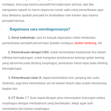
esofagus, bisa juga karena penyakit kerongkongan lainnya, tapi jika
mengalami seperti ini harus segera ke rumah sakit untuk pemeriksaan agar
bisa diketahui apakah penyakit ini disebabkan oleh kanker atau karena
penyakit lainnya.
Bagaimana cara mendiagnosanya?
1. Serat endoskopi:
cara ini banyak digunakan untuk melakukan
pemeriksaan penyakit pencernaan (kanker esofagus,
kanker lambung
, dll)
2. Pemeriksaan dengan USG:
untuk menentukan kedalaman lesi dalam
inflirtasi kerongkongan; untuk mengukur pembesaran kelenjar getah bening
yang abnormal pada dinding esophagus; penentuan lokasi lepsi pada dinding
kerongkongan
3. Pemeriksaan sinar-X:
dapat menentukan lesi, panjang dan suhu
obstruksi, juga bisa menentukan sel-sel kanker belum atau sudah menyerang
bagian lain.
4. CT Scan:
CT Scan dapat dengan jelas menunjukan hubungan antara
esophagus dengan mediastinum yang berdekatan, tetapi agak sulit
mendeteksi dini kanker esophagus.