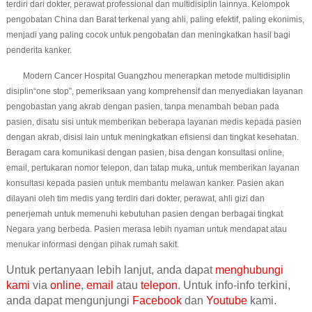
terdiri dari dokter, perawat professional dan multidisiplin lainnya. Kelompok
pengobatan China dan Barat terkenal yang ahli, paling efektif, paling ekonimis,
menjadi yang paling cocok untuk pengobatan dan meningkatkan hasil bagi
penderita kanker.
Modern Cancer Hospital Guangzhou menerapkan metode multidisiplin
disiplin“one stop”, pemeriksaan yang komprehensif dan menyediakan layanan
pengobastan yang akrab dengan pasien, tanpa menambah beban pada
pasien, disatu sisi untuk memberikan beberapa layanan medis kepada pasien
dengan akrab, disisi lain untuk meningkatkan efisiensi dan tingkat kesehatan.
Beragam cara komunikasi dengan pasien, bisa dengan konsultasi online,
email, pertukaran nomor telepon, dan tatap muka, untuk memberikan layanan
konsultasi kepada pasien untuk membantu melawan kanker. Pasien akan
dilayani oleh tim medis yang terdiri dari dokter, perawat, ahli gizi dan
penerjemah untuk memenuhi kebutuhan pasien dengan berbagai tingkat
Negara yang berbeda. Pasien merasa lebih nyaman untuk mendapat atau
menukar informasi dengan pihak rumah sakit.
Untuk pertanyaan lebih lanjut, anda dapat
menghubungi
kami
via
online
,
email
atau
telepon
. Untuk info-info terkini,
anda dapat mengunjungi
Facebook
dan
Youtube
kami.