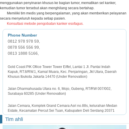
menggunakan penyinaran khusus ke bagian tumor, mematikan sel kanker,
kemudian tumor tersebut akan menghilang secara bertahap.
Memiliki tim medis yang berpengalaman, yang akan memberikan pelayanan
secara menyeluruh kepada setiap pasien.
Konsultasi metode pengobatan kanker esofagus.
0812 978 978 59,
0878 556 556 99,
0813 1888 5166,
JAKARTA OFFICE
Gold Coast PIK Ofiice Tower Tower Eiffel, Lantai 1 Jl. Pantai Indah
Kapuk, RT.8/RW.1, Kamal Muara, Kec. Penjaringan, Jkt Utara, Daerah
Khusus Ibukota Jakarta 14470 (Under Renovation)
SURABAYA OFFICE
Jalan Dharmahusada Utara no. 6, Mojo, Gubeng, RT/RW 007/002,
Surabaya 60285 (Under Renovation)
MEDAN OFFICE
Jalan Cemara, Komplek Grand Cemara Asri no.88s, kelurahan Medan
Estate, Kecamatan Percut Sei Tuan, Kabupaten Deli Serdang 20371
Tim ahli