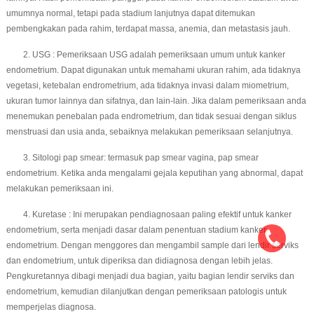
umumnya normal, tetapi pada stadium lanjutnya dapat ditemukan
pembengkakan pada rahim, terdapat massa, anemia, dan metastasis jauh.
2. USG : Pemeriksaan USG adalah pemeriksaan umum untuk kanker
endometrium. Dapat digunakan untuk memahami ukuran rahim, ada tidaknya
vegetasi, ketebalan endrometrium, ada tidaknya invasi dalam miometrium,
ukuran tumor lainnya dan sifatnya, dan lain-lain. Jika dalam pemeriksaan anda
menemukan penebalan pada endrometrium, dan tidak sesuai dengan siklus
menstruasi dan usia anda, sebaiknya melakukan pemeriksaan selanjutnya.
3. Sitologi pap smear: termasuk pap smear vagina, pap smear
endometrium. Ketika anda mengalami gejala keputihan yang abnormal, dapat
melakukan pemeriksaan ini.
4. Kuretase : Ini merupakan pendiagnosaan paling efektif untuk kanker
endometrium, serta menjadi dasar dalam penentuan stadium kanker
endometrium. Dengan menggores dan mengambil sample dari lendir serviks
dan endometrium, untuk diperiksa dan didiagnosa dengan lebih jelas.
Pengkuretannya dibagi menjadi dua bagian, yaitu bagian lendir serviks dan
endometrium, kemudian dilanjutkan dengan pemeriksaan patologis untuk
memperjelas diagnosa.