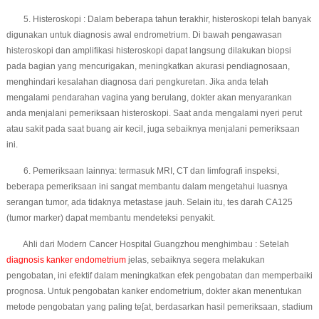
5. Histeroskopi : Dalam beberapa tahun terakhir, histeroskopi telah banyak
digunakan untuk diagnosis awal endrometrium. Di bawah pengawasan
histeroskopi dan amplifikasi histeroskopi dapat langsung dilakukan biopsi
pada bagian yang mencurigakan, meningkatkan akurasi pendiagnosaan,
menghindari kesalahan diagnosa dari pengkuretan. Jika anda telah
mengalami pendarahan vagina yang berulang, dokter akan menyarankan
anda menjalani pemeriksaan histeroskopi. Saat anda mengalami nyeri perut
atau sakit pada saat buang air kecil, juga sebaiknya menjalani pemeriksaan
ini.
6. Pemeriksaan lainnya: termasuk MRI, CT dan limfografi inspeksi,
beberapa pemeriksaan ini sangat membantu dalam mengetahui luasnya
serangan tumor, ada tidaknya metastase jauh. Selain itu, tes darah CA125
(tumor marker) dapat membantu mendeteksi penyakit.
Ahli dari Modern Cancer Hospital Guangzhou menghimbau : Setelah
diagnosis kanker endometrium
jelas, sebaiknya segera melakukan
pengobatan, ini efektif dalam meningkatkan efek pengobatan dan memperbaiki
prognosa. Untuk pengobatan kanker endometrium, dokter akan menentukan
metode pengobatan yang paling te[at, berdasarkan hasil pemeriksaan, stadium