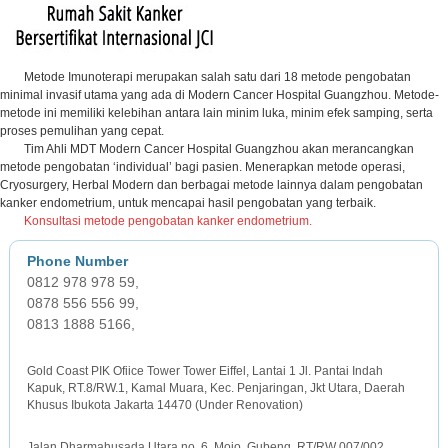
Metode Imunoterapi merupakan salah satu dari 18 metode pengobatan
minimal invasif utama yang ada di Modern Cancer Hospital Guangzhou. Metode-
metode ini memiliki kelebihan antara lain minim luka, minim efek samping, serta
proses pemulihan yang cepat.
Tim Ahli MDT Modern Cancer Hospital Guangzhou akan merancangkan
metode pengobatan ‘individual’ bagi pasien. Menerapkan metode operasi,
Cryosurgery, Herbal Modern dan berbagai metode lainnya dalam pengobatan
kanker endometrium, untuk mencapai hasil pengobatan yang terbaik.
Konsultasi metode pengobatan kanker endometrium.
0812 978 978 59,
0878 556 556 99,
0813 1888 5166,
JAKARTA OFFICE
Gold Coast PIK Ofiice Tower Tower Eiffel, Lantai 1 Jl. Pantai Indah
Kapuk, RT.8/RW.1, Kamal Muara, Kec. Penjaringan, Jkt Utara, Daerah
Khusus Ibukota Jakarta 14470 (Under Renovation)
SURABAYA OFFICE
Jalan Dharmahusada Utara no. 6, Mojo, Gubeng, RT/RW 007/002,