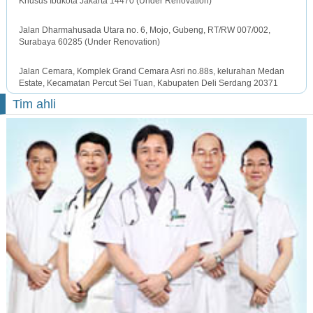
Khusus Ibukota Jakarta 14470 (Under Renovation)
SURABAYA OFFICE
Jalan Dharmahusada Utara no. 6, Mojo, Gubeng, RT/RW 007/002,
Surabaya 60285 (Under Renovation)
MEDAN OFFICE
Jalan Cemara, Komplek Grand Cemara Asri no.88s, kelurahan Medan
Estate, Kecamatan Percut Sei Tuan, Kabupaten Deli Serdang 20371
Tim ahli