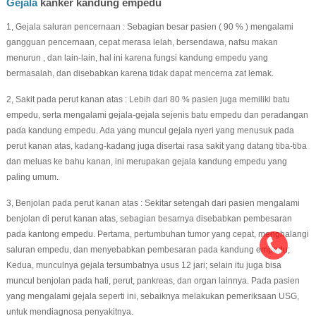
Gejala
kanker kandung empedu
1, Gejala saluran pencernaan : Sebagian besar pasien ( 90 % ) mengalami
gangguan pencernaan, cepat merasa lelah, bersendawa, nafsu makan
menurun , dan lain-lain, hal ini karena fungsi kandung empedu yang
bermasalah, dan disebabkan karena tidak dapat mencerna zat lemak.
2, Sakit pada perut kanan atas : Lebih dari 80 % pasien juga memiliki batu
empedu, serta mengalami gejala-gejala sejenis batu empedu dan peradangan
pada kandung empedu. Ada yang muncul gejala nyeri yang menusuk pada
perut kanan atas, kadang-kadang juga disertai rasa sakit yang datang tiba-tiba
dan meluas ke bahu kanan, ini merupakan gejala kandung empedu yang
paling umum.
3, Benjolan pada perut kanan atas : Sekitar setengah dari pasien mengalami
benjolan di perut kanan atas, sebagian besarnya disebabkan pembesaran
pada kantong empedu. Pertama, pertumbuhan tumor yang cepat, menghalangi
saluran empedu, dan menyebabkan pembesaran pada kandung empedu;
Kedua, munculnya gejala tersumbatnya usus 12 jari; selain itu juga bisa
muncul benjolan pada hati, perut, pankreas, dan organ lainnya. Pada pasien
yang mengalami gejala seperti ini, sebaiknya melakukan pemeriksaan USG,
untuk mendiagnosa penyakitnya.