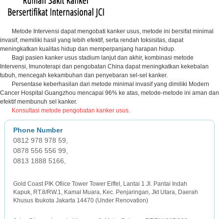
Metode Intervensi dapat mengobati kanker usus, metode ini bersifat minimal
invasif, memiliki hasil yang lebih efektif, serta rendah toksisitas, dapat
meningkatkan kualitas hidup dan memperpanjang harapan hidup.
Bagi pasien kanker usus stadium lanjut dan akhir, kombinasi metode
Intervensi, Imunoterapi dan pengobatan China dapat meningkatkan kekebalan
tubuh, mencegah kekambuhan dan penyebaran sel-sel kanker.
Persentase keberhasilan dari metode minimal invasif yang dimiliki Modern
Cancer Hospital Guangzhou mencapai 96% ke atas, metode-metode ini aman dan
efektif membunuh sel kanker.
Konsultasi metode pengobatan kanker usus.
0812 978 978 59,
0878 556 556 99,
0813 1888 5166,
JAKARTA OFFICE
Gold Coast PIK Ofiice Tower Tower Eiffel, Lantai 1 Jl. Pantai Indah
Kapuk, RT.8/RW.1, Kamal Muara, Kec. Penjaringan, Jkt Utara, Daerah
Khusus Ibukota Jakarta 14470 (Under Renovation)
SURABAYA OFFICE