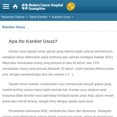
Halaman Utama
>
Topik Kanker
>
Kanker Usus
>
Kanker Usus
Apa Itu Kanker Usus?
Kanker usus adalah tumor ganas yang ditemui pada saluran pencernaan,
sebagian besar ditemukan pada lambung dan saluran esofagus (sekitar 60%).
Mayoritas merupakan orang yang berusia di atas 40 tahun, dan 15%
merupakan orang yang berusia dibawah 30 tahun. Lebih banyak ditemui pada
pria, dengan perbandingan pria dan wanita 2-3 : 1
Gejala Umum Kanker UsusKanker usus mempunyai banyak gejela yang
mudah terlihat, pasien harus lebih berhati-hati. Kanker usus stadium awal
biasanya tidak disertai rasa sakit tetapi terdapat darah pada tinja, darah merah
pekat atau merah terang, sangat mirip dengan gejala awal wasir.
Perubahan kebiasaan BAB, sembelit dan diare dan tenesmus. Sebagian
cairan yang dikeluarkan adalah lendir, nanah dan darah, selain itu terjadi juga