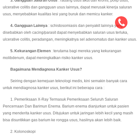
3. Gangguan Saluran Usus
: radang usus akut dan kronis, polip usus,
ulcerative colitis dan gangguan usus lainnya, dapat merusak kinerja saluran
usus, menyebabkan kualitas lesi yang buruk dan memicu kanker.
4. Gangguan Lainnya
: schistosomiasis dan penyakit lainnya yang
disebabkan oleh cacing/parasit dapat menyebabkan saluran usus terluka,
ulcerative colitis, peradangan, meningkatnya sel adenomatus dan kanker usus.
5. Kekurangan Elemen
: terutama bagi mereka yang kekurangan
molibdenum, dapat meningkatkan risiko kanker usus.
Bagaimana Mendiagnosa Kanker Usus?
Seiring dengan kemejuan teknologi medis, kini semakin banyak cara
untuk mendiagnosa kanker usus, berikut ini beberapa cara :
1. Pemeriksaan X-Ray Termasuk Pemeriksaan Seluruh Saluran
Pencernaan Dan Barimun Enema. Barium enema dianjurkan untuk pasien
yang menderita kanker usus. Ditujukan untuk jaringan lebih kecil yang masih
bisa disuntikkan gas barium ke rongga usus, hasilnya akan lebih baik.
2. Kolonoskopi