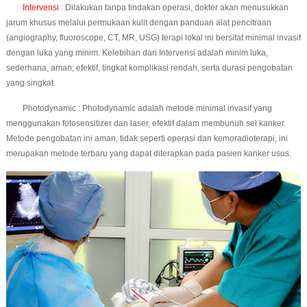
Intervensi
: Dilakukan tanpa tindakan operasi, dokter akan menusukkan
jarum khusus melalui permukaan kulit dengan panduan alat pencitraan
(angiography, fluoroscope, CT, MR, USG) terapi lokal ini bersifat minimal invasif
dengan luka yang minim. Kelebihan dari Intervensi adalah minim luka,
sederhana, aman, efektif, tingkat komplikasi rendah, serta durasi pengobatan
yang singkat.
Photodynamic : Photodynamic adalah metode minimal invasif yang
menggunakan fotosensitizer dan laser, efektif dalam membunuh sel kanker.
Metode pengobatan ini aman, tidak seperti operasi dan kemoradioterapi, ini
merupakan metode terbaru yang dapat diterapkan pada pasien kanker usus.