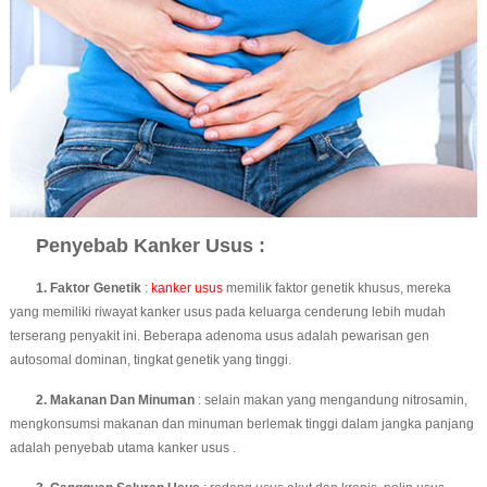
Penyebab Kanker Usus :
1. Faktor Genetik
:
kanker usus
memilik faktor genetik khusus, mereka
yang memiliki riwayat kanker usus pada keluarga cenderung lebih mudah
terserang penyakit ini. Beberapa adenoma usus adalah pewarisan gen
autosomal dominan, tingkat genetik yang tinggi.
2. Makanan Dan Minuman
: selain makan yang mengandung nitrosamin,
mengkonsumsi makanan dan minuman berlemak tinggi dalam jangka panjang
adalah penyebab utama kanker usus .