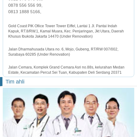
0878 556 556 99,
0813 1888 5166,
JAKARTA OFFICE
Gold Coast PIK Ofiice Tower Tower Eiffel, Lantai 1 Jl. Pantai Indah
Kapuk, RT.8/RW.1, Kamal Muara, Kec. Penjaringan, Jkt Utara, Daerah
Khusus Ibukota Jakarta 14470 (Under Renovation)
SURABAYA OFFICE
Jalan Dharmahusada Utara no. 6, Mojo, Gubeng, RT/RW 007/002,
Surabaya 60285 (Under Renovation)
MEDAN OFFICE
Jalan Cemara, Komplek Grand Cemara Asri no.88s, kelurahan Medan
Estate, Kecamatan Percut Sei Tuan, Kabupaten Deli Serdang 20371
Tim ahli