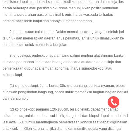
okultisme dapat mendeteksi sejumlah kecil komponen darah dalam tinja, tes
darah beberapa atau persisten okultisme menunjukkan positif, kemudian
meminta perdarahan gastrointestinal kronis, harus waspada terhadap
pemeriksaan lebih lanjut dan adanya tumor pencernaan.
2, pemeriksaan colok dubur: Dokter memakai sarung tangan setelah jari
telunjuk dan menerapkan daerah anus pelumas, jari telunjuk dimasukkan ke
dalam rektum untuk memeriksa benjolan.
3, endoskopi: endoskopi adalah yang paling penting alat skrining kanker,
di mana perubahan kebiasaan buang air besar atau darah dalam tinja dan
pemeriksaan dubur ada temuan abnormal, harus sigmoidoskopi atau
kolonoskopi.
(1) sigmoidoskopi: Jenis Lurus, 30cm terpanjang, periksa nyaman, biopsi
di bawah penglihatan langsung, cocok untuk memeriksa bagian-bagian berikut
dari lesi sigmoid.
(2) kolonoskopi: panjang 120-180cm, bisa ditekuk, dapat mengamati
seluruh usus, untuk membuat cut listrik, koagulasi dan biopsi dapat mendeteksi
lesi awal. Sulit untuk mendiagnosa pemeriksaan kondisi saat dapat digunakan
untuk cek ini. Oleh karena itu, jika ditemukan memiliki gejala yang dicurigai