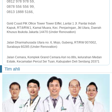
0812 978 978 59,
0878 556 556 99,
0813 1888 5166,
JAKARTA OFFICE
Gold Coast PIK Ofiice Tower Tower Eiffel, Lantai 1 Jl. Pantai Indah
Kapuk, RT.8/RW.1, Kamal Muara, Kec. Penjaringan, Jkt Utara, Daerah
Khusus Ibukota Jakarta 14470 (Under Renovation)
SURABAYA OFFICE
Jalan Dharmahusada Utara no. 6, Mojo, Gubeng, RT/RW 007/002,
Surabaya 60285 (Under Renovation)
MEDAN OFFICE
Jalan Cemara, Komplek Grand Cemara Asri no.88s, kelurahan Medan
Estate, Kecamatan Percut Sei Tuan, Kabupaten Deli Serdang 20371
Tim ahli