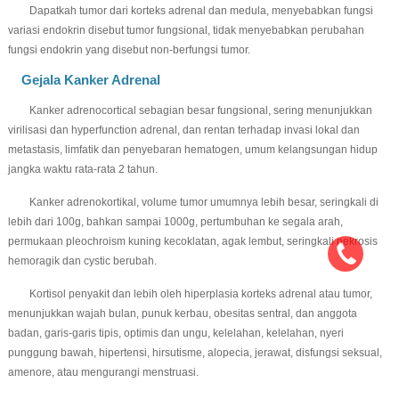
Dapatkah tumor dari korteks adrenal dan medula, menyebabkan fungsi
variasi endokrin disebut tumor fungsional, tidak menyebabkan perubahan
fungsi endokrin yang disebut non-berfungsi tumor.
Gejala Kanker Adrenal
Kanker adrenocortical sebagian besar fungsional, sering menunjukkan
virilisasi dan hyperfunction adrenal, dan rentan terhadap invasi lokal dan
metastasis, limfatik dan penyebaran hematogen, umum kelangsungan hidup
jangka waktu rata-rata 2 tahun.
Kanker adrenokortikal, volume tumor umumnya lebih besar, seringkali di
lebih dari 100g, bahkan sampai 1000g, pertumbuhan ke segala arah,
permukaan pleochroism kuning kecoklatan, agak lembut, seringkali nekrosis
hemoragik dan cystic berubah.
Kortisol penyakit dan lebih oleh hiperplasia korteks adrenal atau tumor,
menunjukkan wajah bulan, punuk kerbau, obesitas sentral, dan anggota
badan, garis-garis tipis, optimis dan ungu, kelelahan, kelelahan, nyeri
punggung bawah, hipertensi, hirsutisme, alopecia, jerawat, disfungsi seksual,
amenore, atau mengurangi menstruasi.