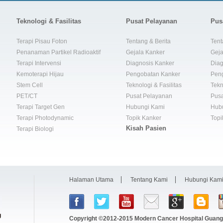
Teknologi & Fasilitas
Pusat Pelayanan
Pus
Terapi Pisau Foton
Tentang & Berita
Tent
Penanaman Partikel Radioaktif
Gejala Kanker
Geja
Terapi Intervensi
Diagnosis Kanker
Diag
Kemoterapi Hijau
Pengobatan Kanker
Pen
Stem Cell
Teknologi & Fasilitas
Tekn
PET/CT
Pusat Pelayanan
Pusa
Terapi Target Gen
Hubungi Kami
Hub
Terapi Photodynamic
Topik Kanker
Topi
Kisah Pasien
Terapi Biologi
Halaman Utama
Tentang Kami
Hubungi Kam
Copyright ©2012-2015
Modern Cancer Hospital Guang