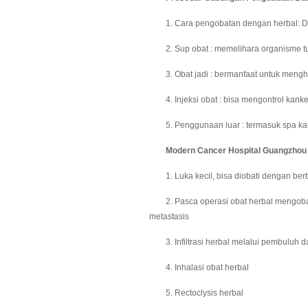
1. Cara pengobatan dengan herbal: Diat
2. Sup obat : memelihara organisme t
3. Obat jadi : bermanfaat untuk menghas
4. Injeksi obat : bisa mengontrol kanke
5. Penggunaan luar : termasuk spa kaki
Modern Cancer Hospital Guangzhou Me
1. Luka kecil, bisa diobati dengan berba
2. Pasca operasi obat herbal mengobati
metastasis
3. Infiltrasi herbal melalui pembuluh da
4. Inhalasi obat herbal
5. Rectoclysis herbal