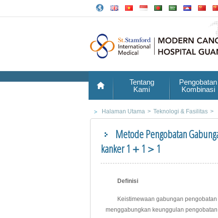
Tentang
Pengobatan
Kami
Kombinasi
Halaman Utama
>
Teknologi & Fasilitas
>
Metode Pengobatan Gabungan
kanker 1＋1＞1
Definisi
Keistimewaan gabungan pengobatan Timu
menggabungkan keunggulan pengobatan T