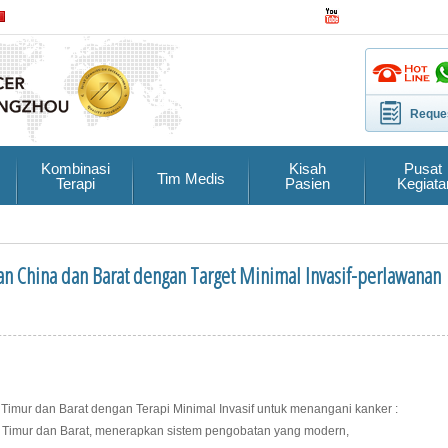
Reques
Kombinasi
Kisah
Pusat
Tim Medis
Terapi
Pasien
Kegiata
 China dan Barat dengan Target Minimal Invasif-perlawanan
r dan Barat dengan Terapi Minimal Invasif untuk menangani kanker :
imur dan Barat, menerapkan sistem pengobatan yang modern,