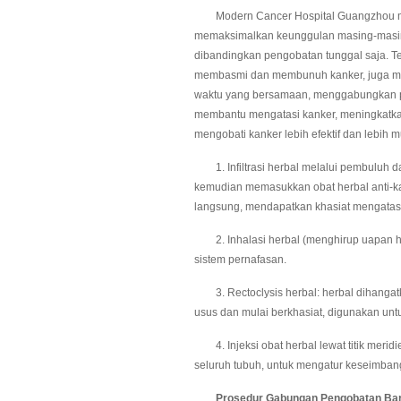
Modern Cancer Hospital Guangzhou men
memaksimalkan keunggulan masing-masing
dibandingkan pengobatan tunggal saja. Ter
membasmi dan membunuh kanker, juga me
waktu yang bersamaan, menggabungkan p
membantu mengatasi kanker, meningkatka
mengobati kanker lebih efektif dan lebih 
1. Infiltrasi herbal melalui pembuluh da
kemudian memasukkan obat herbal anti-k
langsung, mendapatkan khasiat mengatasi
2. Inhalasi herbal (menghirup uapan her
sistem pernafasan.
3. Rectoclysis herbal: herbal dihangatk
usus dan mulai berkhasiat, digunakan untu
4. Injeksi obat herbal lewat titik meridie
seluruh tubuh, untuk mengatur keseimban
Prosedur Gabungan Pengobatan Barat d