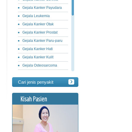
Gejala Kanker Payudara
Gejala Leukemia
Gejala Kanker Otak
Gejala Kanker Prostat
Gejala Kanker Paru-paru
Gejala Kanker Hati
Gejala Kanker Kulit
Gejala Osteosarcoma
Gejala Kanker Ovarium
Cari jenis penyakit
Gejala Kanker Lambung
Gejala Limfoma
Kisah Pasien
Gejala Kanker Pankreas
Gejala Kanker Usus Besar
Gejala Kanker Penis
Gejala Kanker Testis
Gejala Kanker Lidah