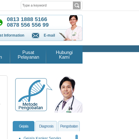
0813 1888 5166
0878 556 556 99
t Information
E-mail
Pusat
Hubungi
n
Pelayanan
Kami
Gejala
Diagnosis
Pengobatan
Gejala Kanker Serviks