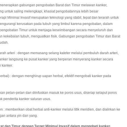
erapkan gabungan pengobatan Barat dan Timur melawan kanker,
 untuk saling melengkapi, khasiat pengobatannya lebih besar
api Minimal Invasif merupakan teknologi yang stabil, tepat dan terarah untuk
ngurangi kerusakan pada tubuh yang timbul karena pengobatan, dalam
engobatan Timur untuk menjaga keseimbangan secara menyeluruh dan
n kekebalan tubuh, menguatkan fisik. Gabungan pengobatan Timur dan Barat
mudah.
rah arteri : dengan memasang selang kateter melalui pembuluh darah arteri,
anker langsung ke pusat kanker yang berperan menyerang kanker secara
 kanker.
bal) : dengan menghirup uapan herbal, efektif mengobati kanker pada
an pelan-pelan dan diinfuskan masuk ke poros usus, diserap selaput poros
k penderita kanker saluran usus.
n : memberikan obat herbal anti-kanker melalui titik meridien, dan dialirkan ke
gan antara yin dan yang.
an Timur dengan Target Minimal Invasif dalam mengobati kanker.