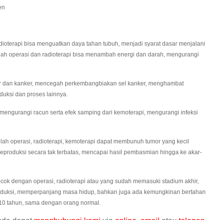
en
terapi bisa menguatkan daya tahan tubuh, menjadi syarat dasar menjalani
elah operasi dan radioterapi bisa menambah energi dan darah, mengurangi
dan kanker, mencegah perkembangbiakan sel kanker, menghambat
duksi dan proses lainnya.
ngurangi racun serta efek samping dari kemoterapi, mengurangi infeksi
h operasi, radioterapi, kemoterapi dapat membunuh tumor yang kecil
reproduksi secara tak terbatas, mencapai hasil pembasmian hingga ke akar-
ok dengan operasi, radioterapi atau yang sudah memasuki stadium akhir,
roduksi, memperpanjang masa hidup, bahkan juga ada kemungkinan bertahan
s10 tahun, sama dengan orang normal.