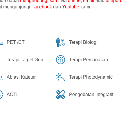
anda dapat
menghubungi kami
via
online
,
email
atau
telepon
.
pat mengunjungi
Facebook
dan
Youtube
kami.
PET /CT
Terapi Biologi
Terapi Target Gen
Terapi Pemanasan
Ablasi Kateter
Terapi Photodynamic
ACTL
Pengobatan Integratif