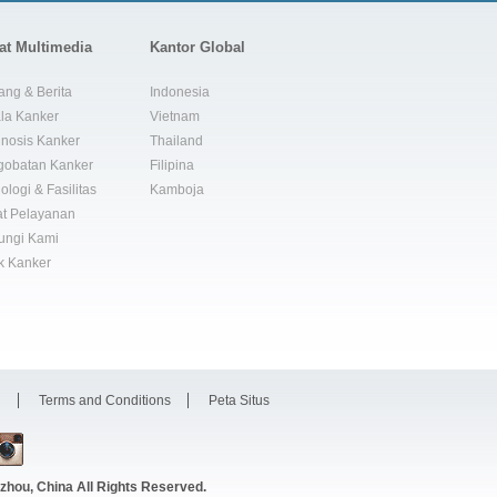
at Multimedia
Kantor Global
ang & Berita
Indonesia
la Kanker
Vietnam
nosis Kanker
Thailand
gobatan Kanker
Filipina
ologi & Fasilitas
Kamboja
t Pelayanan
ungi Kami
k Kanker
i
Terms and Conditions
Peta Situs
zhou, China
All Rights Reserved.