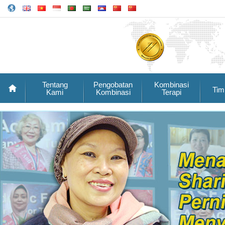
Tentang
Pengobatan
Kombinasi
Tim
Kami
Kombinasi
Terapi