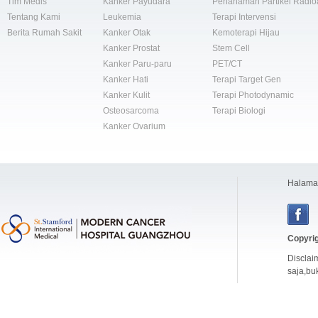
Tim Medis
Kanker Payudara
Penanaman Partikel Radioa
Tentang Kami
Leukemia
Terapi Intervensi
Berita Rumah Sakit
Kanker Otak
Kemoterapi Hijau
Kanker Prostat
Stem Cell
Kanker Paru-paru
PET/CT
Kanker Hati
Terapi Target Gen
Kanker Kulit
Terapi Photodynamic
Osteosarcoma
Terapi Biologi
Kanker Ovarium
Halama
Copyri
Disclai
saja,bu