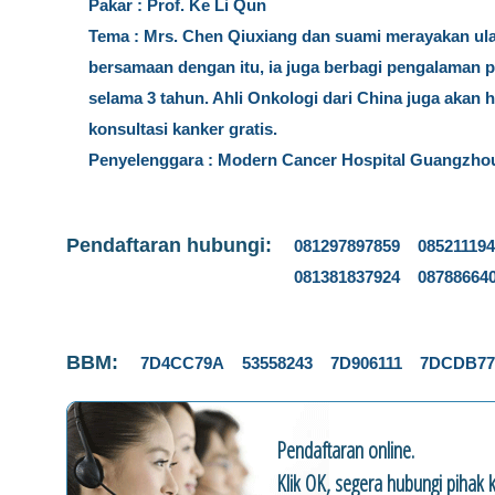
Pakar : Prof. Ke Li Qun
Tema : Mrs. Chen Qiuxiang dan suami merayakan ula
bersamaan dengan itu, ia juga berbagi pengalaman 
selama 3 tahun. Ahli Onkologi dari China juga akan 
konsultasi kanker gratis.
Penyelenggara : Modern Cancer Hospital Guangzho
Pendaftaran hubungi:
081297897859 08521119
081381837924 08788664
BBM:
7D4CC79A 53558243 7D906111 7DCDB7
Pendaftaran online.
Klik OK, segera hubungi pihak 