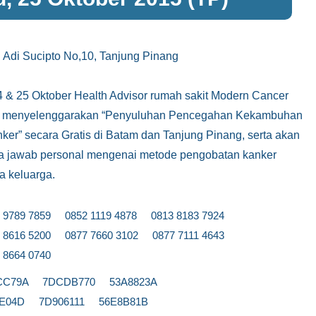
l Adi Sucipto No,10, Tanjung Pinang
 & 25 Oktober Health Advisor rumah sakit Modern Cancer
n menyelenggarakan “Penyuluhan Pencegahan Kekambuhan
er” secara Gratis di Batam dan Tanjung Pinang, serta akan
a jawab personal mengenai metode pengobatan kanker
a keluarga.
 9789 7859 0852 1119 4878 0813 8183 7924
 8616 5200 0877 7660 3102 0877 7111 4643
 8664 0740
CC79A 7DCDB770 53A8823A
2E04D 7D906111 56E8B81B