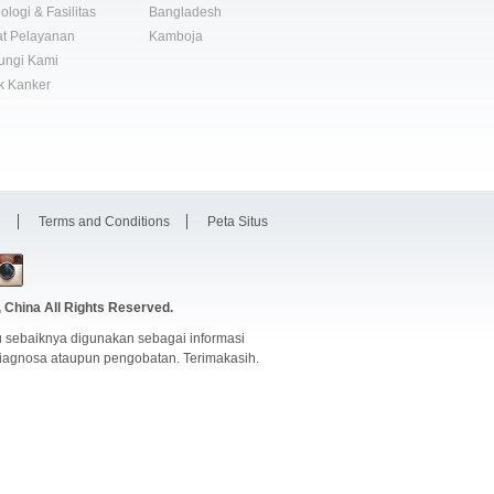
ologi & Fasilitas
Bangladesh
t Pelayanan
Kamboja
ungi Kami
k Kanker
i
Terms and Conditions
Peta Situs
 China
All Rights Reserved.
 sebaiknya digunakan sebagai informasi
diagnosa ataupun pengobatan. Terimakasih.