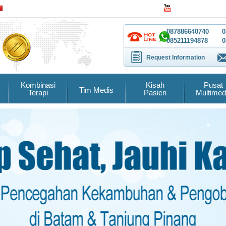
087886640740
0
085211194878
0
Request Information
Kombinasi
Kisah
Pusat
Tim Medis
Terapi
Pasien
Multimed