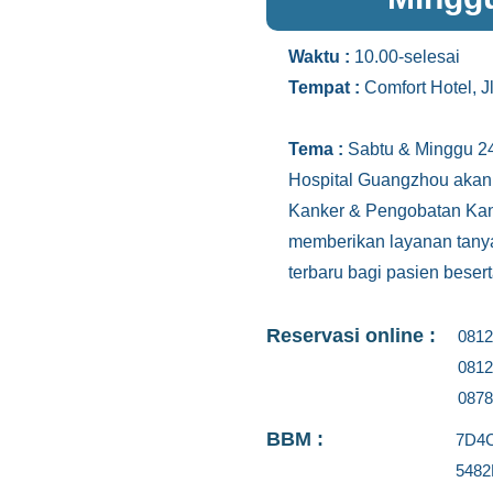
Waktu :
10.00-selesai
Tempat :
Comfort Hotel, J
Tema :
Sabtu & Minggu 24
Hospital Guangzhou aka
Kanker & Pengobatan Kank
memberikan layanan tany
terbaru bagi pasien besert
Reservasi online :
0812
0812
0878
BBM :
7D4
548