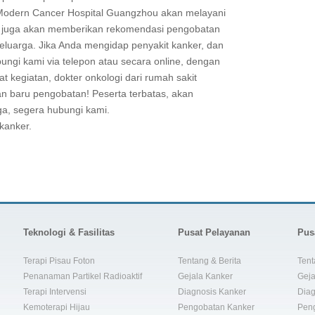
 Modern Cancer Hospital Guangzhou akan melayani
an juga akan memberikan rekomendasi pengobatan
keluarga. Jika Anda mengidap penyakit kanker, dan
ngi kami via telepon atau secara online, dengan
 kegiatan, dokter onkologi dari rumah sakit
 baru pengobatan! Peserta terbatas, akan
ga, segera hubungi kami.
kanker.
Teknologi & Fasilitas
Pusat Pelayanan
Pus
Terapi Pisau Foton
Tentang & Berita
Tent
Penanaman Partikel Radioaktif
Gejala Kanker
Geja
Terapi Intervensi
Diagnosis Kanker
Diag
Kemoterapi Hijau
Pengobatan Kanker
Pen