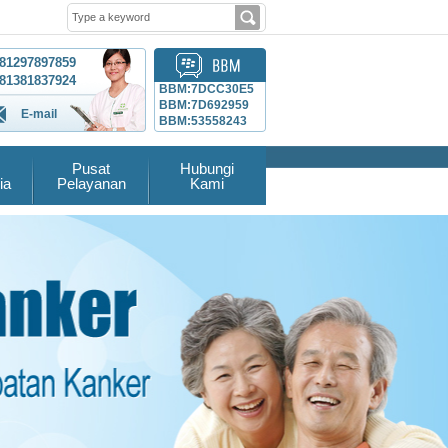
81297897859
81381837924
BBM:7DCC30E5
BBM:7D692959
E-mail
BBM:53558243
Pusat
Hubungi
ia
Pelayanan
Kami