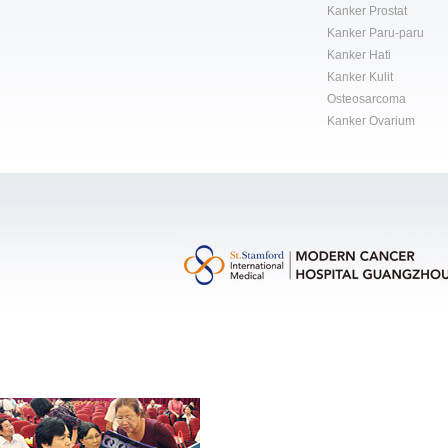
Kanker Prostat
Kanker Paru-paru
Kanker Hati
Kanker Kulit
Osteosarcoma
Kanker Ovarium