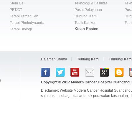
Stem Cell
Teknologi & Fasilitas
Tekn
PET/CT
Pusat Pelayanan
Pusa
Terapi Target Gen
Hubungi Kami
Hub
Terapi Photodynamic
Topik Kanker
Topi
Kisah Pasien
Terapi Biologi
Halaman Utama
Tentang Kami
Hubungi Kam
Copyright © 2012
Modern Cancer Hospital Guangzhou,
Disclaimer: Website Modern Cancer Hospital Guangzhou
saja,bukan sebagai dasar untuk perawatan kesehatan, 