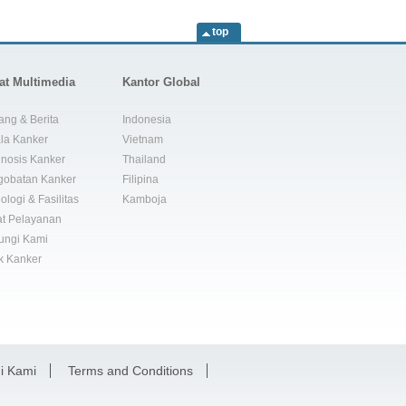
top
at Multimedia
Kantor Global
ang & Berita
Indonesia
la Kanker
Vietnam
nosis Kanker
Thailand
gobatan Kanker
Filipina
ologi & Fasilitas
Kamboja
t Pelayanan
ungi Kami
k Kanker
i Kami
Terms and Conditions