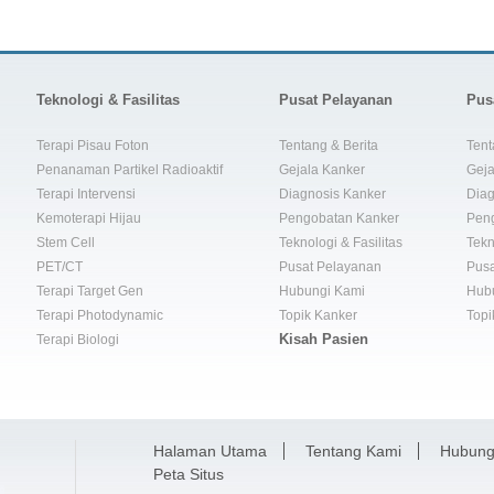
Teknologi & Fasilitas
Pusat Pelayanan
Pus
Terapi Pisau Foton
Tentang & Berita
Tent
Penanaman Partikel Radioaktif
Gejala Kanker
Geja
Terapi Intervensi
Diagnosis Kanker
Diag
Kemoterapi Hijau
Pengobatan Kanker
Pen
Stem Cell
Teknologi & Fasilitas
Tekn
PET/CT
Pusat Pelayanan
Pusa
Terapi Target Gen
Hubungi Kami
Hub
Terapi Photodynamic
Topik Kanker
Topi
Kisah Pasien
Terapi Biologi
Halaman Utama
Tentang Kami
Hubung
Peta Situs