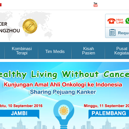
Reque
Kombinasi
Kisah
Pusat
Tim Medis
Terapi
Pasien
Kegiata