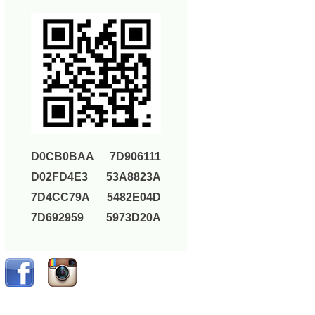
D0CB0BAA
7D906111
D02FD4E3
53A8823A
7D4CC79A
5482E04D
7D692959
5973D20A