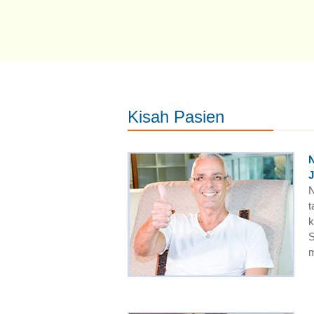
Kisah Pasien
J
N
t
k
S
m