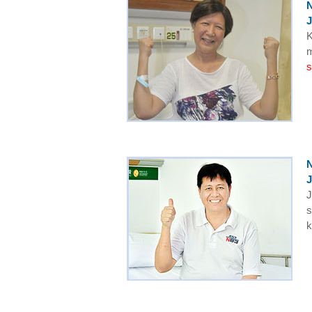
J
K
m
s
J
J
s
k