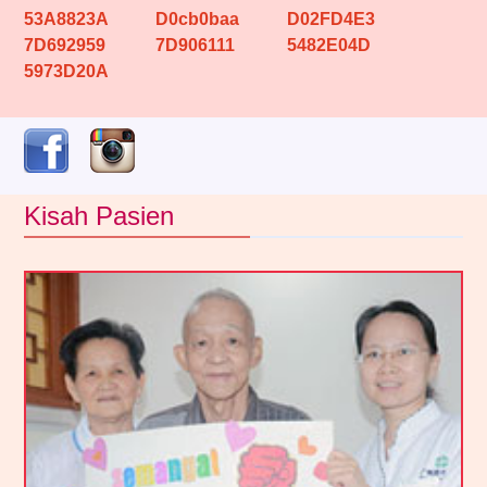
53A8823A
D0cb0baa
D02FD4E3
7D692959
7D906111
5482E04D
5973D20A
Kisah Pasien