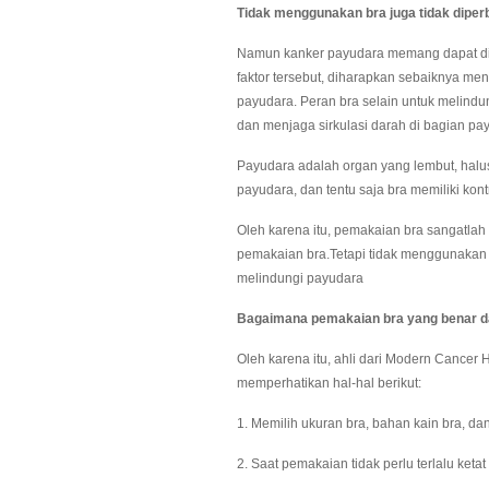
Tidak menggunakan bra juga tidak diper
Namun kanker payudara memang dapat dise
faktor tersebut, diharapkan sebaiknya me
payudara. Peran bra selain untuk melindu
dan menjaga sirkulasi darah di bagian pa
Payudara adalah organ yang lembut, halus 
payudara, dan tentu saja bra memiliki ko
Oleh karena itu, pemakaian bra sangatlah
pemakaian bra.Tetapi tidak menggunakan 
melindungi payudara
Bagaimana pemakaian bra yang benar da
Oleh karena itu, ahli dari Modern Cance
memperhatikan hal-hal berikut:
1. Memilih ukuran bra, bahan kain bra, dan 
2. Saat pemakaian tidak perlu terlalu ketat