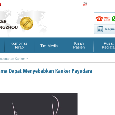
Reques
Kombinasi
Kisah
Pusat
Tim Medis
Terapi
Pasien
Kegiata
ncegahan Kanker
>
Lama Dapat Menyebabkan Kanker Payudara