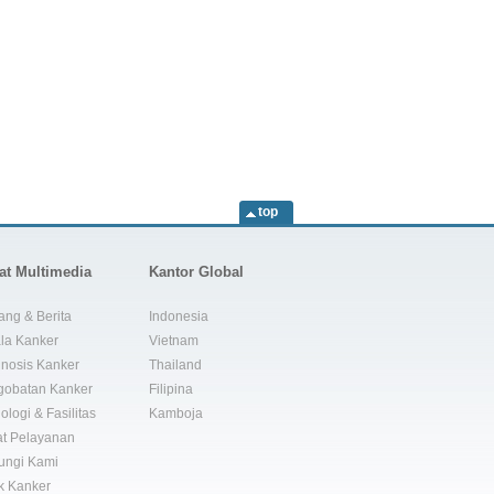
top
at Multimedia
Kantor Global
ang & Berita
Indonesia
la Kanker
Vietnam
nosis Kanker
Thailand
gobatan Kanker
Filipina
ologi & Fasilitas
Kamboja
t Pelayanan
ungi Kami
k Kanker