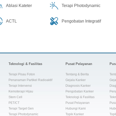
Ablasi Kateter
Terapi Photodynamic
ACTL
Pengobatan Integratif
Teknologi & Fasilitas
Pusat Pelayanan
Pus
Terapi Pisau Foton
Tentang & Berita
Tent
Penanaman Partikel Radioaktif
Gejala Kanker
Geja
Terapi Intervensi
Diagnosis Kanker
Diag
Kemoterapi Hijau
Pengobatan Kanker
Pen
Stem Cell
Teknologi & Fasilitas
Tekn
PET/CT
Pusat Pelayanan
Pusa
Terapi Target Gen
Hubungi Kami
Hub
Terapi Photodynamic
Topik Kanker
Topi