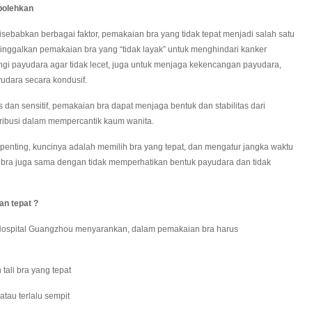
bolehkan
babkan berbagai faktor, pemakaian bra yang tidak tepat menjadi salah satu
ninggalkan pemakaian bra yang “tidak layak” untuk menghindari kanker
ngi payudara agar tidak lecet, juga untuk menjaga kekencangan payudara,
yudara secara kondusif.
dan sensitif, pemakaian bra dapat menjaga bentuk dan stabilitas dari
ntribusi dalam mempercantik kaum wanita.
 penting, kuncinya adalah memilih bra yang tepat, dan mengatur jangka waktu
bra juga sama dengan tidak memperhatikan bentuk payudara dan tidak
n tepat ?
r Hospital Guangzhou menyarankan, dalam pemakaian bra harus
tali bra yang tepat
 atau terlalu sempit