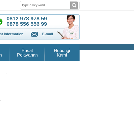
0812 978 978 59
0878 556 556 99
t Information
E-mail
Pusat
Hubungi
n
Pelayanan
Kami