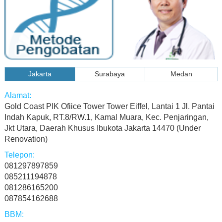
Jakarta
Surabaya
Medan
Gold Coast PIK Ofiice Tower Tower Eiffel, Lantai 1 Jl. Pantai
Indah Kapuk, RT.8/RW.1, Kamal Muara, Kec. Penjaringan,
Jkt Utara, Daerah Khusus Ibukota Jakarta 14470 (Under
Renovation)
081297897859
085211194878
081286165200
087854162688