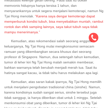
metastasis kelenjar getah bening. Pada saat itu dokter
memvonis hidupnya hanya tersisa 1 tahun, dan
menyarankannya untuk segera menjalani kemoterapi, namun Ng
Tjai Hong menolak.
“Karena saya dengar kemoterapi dapat
memperburuk kondisi tubuh, bisa menyebabkan muntah, rambut
rontok dan efek samping lainnya, saya takut tubuh saya tidak
mampu menerimanya.”
Kemudian, atas rekomendasi salah seorang anggota
keluarganya, Ng Tjai Hong mulai mengkonsumsi semacam
ramuan yang dikembangkan secara khusus dari seorang
profesor di Singapore. Namun, dua setengah tahun kemudian,
tumor di leher kiri Ng Tjai Hong malah semakin membesar,
bahkan warnanya telah berubah menjadi merah tua. Saat itu
hatinya sangat kacau, ia tidak tahu harus melakukan apa lagi.
Kemudian, atas saran kakak iparnya, Ng Tjai Hong memilih
untuk menjalani pengobatan tradisional china (sinshe). Namun,
karena kondisinya sudah sangat serius, sinshe tersebut juga
tidak sanggup, ia hanya diberikan obat untuk 1 minggu. Setelah
menkonsumsi obat yang diberikan, tumor di leher kiri Ng Tjai