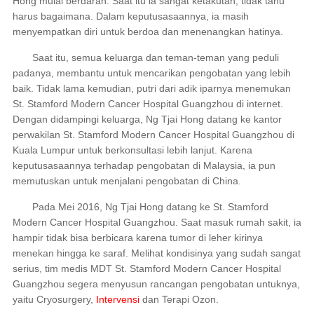
Hong mulai berdarah. Saat itu ia sangat ketakutan, tidak tahu
harus bagaimana. Dalam keputusasaannya, ia masih
menyempatkan diri untuk berdoa dan menenangkan hatinya.
Saat itu, semua keluarga dan teman-teman yang peduli
padanya, membantu untuk mencarikan pengobatan yang lebih
baik. Tidak lama kemudian, putri dari adik iparnya menemukan
St. Stamford Modern Cancer Hospital Guangzhou di internet.
Dengan didampingi keluarga, Ng Tjai Hong datang ke kantor
perwakilan St. Stamford Modern Cancer Hospital Guangzhou di
Kuala Lumpur untuk berkonsultasi lebih lanjut. Karena
keputusasaannya terhadap pengobatan di Malaysia, ia pun
memutuskan untuk menjalani pengobatan di China.
Pada Mei 2016, Ng Tjai Hong datang ke St. Stamford
Modern Cancer Hospital Guangzhou. Saat masuk rumah sakit, ia
hampir tidak bisa berbicara karena tumor di leher kirinya
menekan hingga ke saraf. Melihat kondisinya yang sudah sangat
serius, tim medis MDT St. Stamford Modern Cancer Hospital
Guangzhou segera menyusun rancangan pengobatan untuknya,
yaitu Cryosurgery,
Intervensi
dan Terapi Ozon.