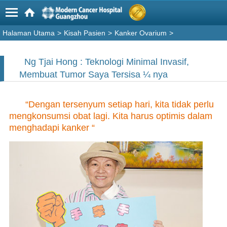
Halaman Utama
>
Kisah Pasien
>
Kanker Ovarium
>
Ng Tjai Hong : Teknologi Minimal Invasif,
Membuat Tumor Saya Tersisa ¼ nya
“Dengan tersenyum setiap hari, kita tidak perlu
mengkonsumsi obat lagi. Kita harus optimis dalam
menghadapi kanker “