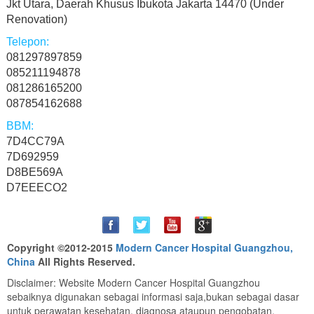
Jkt Utara, Daerah Khusus Ibukota Jakarta 14470 (Under
Renovation)
081297897859
085211194878
081286165200
087854162688
7D4CC79A
7D692959
D8BE569A
D7EEECO2
Copyright ©2012-2015
Modern Cancer Hospital Guangzhou,
China
All Rights Reserved.
Disclaimer: Website Modern Cancer Hospital Guangzhou
sebaiknya digunakan sebagai informasi saja,bukan sebagai dasar
untuk perawatan kesehatan, diagnosa ataupun pengobatan.