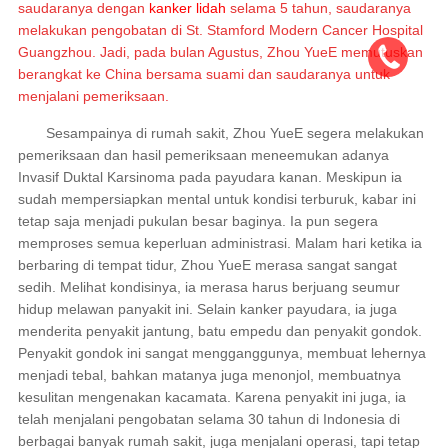
saudaranya dengan
kanker lidah
selama 5 tahun, saudaranya
melakukan pengobatan di St. Stamford Modern Cancer Hospital
Guangzhou. Jadi, pada bulan Agustus, Zhou YueE memutuskan
berangkat ke China bersama suami dan saudaranya untuk
menjalani pemeriksaan.
Sesampainya di rumah sakit, Zhou YueE segera melakukan
pemeriksaan dan hasil pemeriksaan meneemukan adanya
Invasif Duktal Karsinoma pada payudara kanan. Meskipun ia
sudah mempersiapkan mental untuk kondisi terburuk, kabar ini
tetap saja menjadi pukulan besar baginya. Ia pun segera
memproses semua keperluan administrasi. Malam hari ketika ia
berbaring di tempat tidur, Zhou YueE merasa sangat sangat
sedih. Melihat kondisinya, ia merasa harus berjuang seumur
hidup melawan panyakit ini. Selain kanker payudara, ia juga
menderita penyakit jantung, batu empedu dan penyakit gondok.
Penyakit gondok ini sangat mengganggunya, membuat lehernya
menjadi tebal, bahkan matanya juga menonjol, membuatnya
kesulitan mengenakan kacamata. Karena penyakit ini juga, ia
telah menjalani pengobatan selama 30 tahun di Indonesia di
berbagai banyak rumah sakit, juga menjalani operasi, tapi tetap