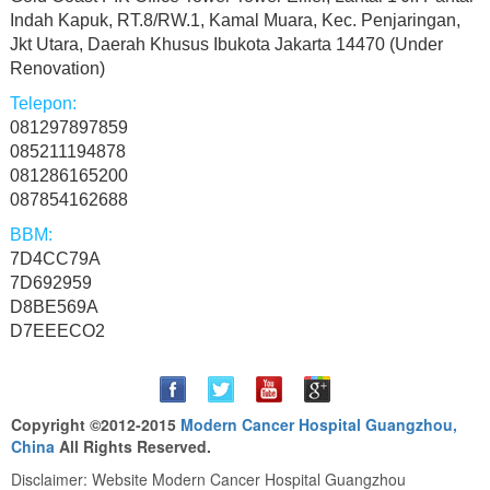
Indah Kapuk, RT.8/RW.1, Kamal Muara, Kec. Penjaringan,
Jkt Utara, Daerah Khusus Ibukota Jakarta 14470 (Under
Renovation)
081297897859
085211194878
081286165200
087854162688
7D4CC79A
7D692959
D8BE569A
D7EEECO2
Copyright ©2012-2015
Modern Cancer Hospital Guangzhou,
China
All Rights Reserved.
Disclaimer: Website Modern Cancer Hospital Guangzhou