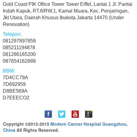
Gold Coast PIK Ofiice Tower Tower Eiffel, Lantai 1 Jl. Pantai
Indah Kapuk, RT.8/RW.1, Kamal Muara, Kec. Penjaringan,
Jkt Utara, Daerah Khusus Ibukota Jakarta 14470 (Under
Renovation)
081297897859
085211194878
081286165200
087854162688
7D4CC79A
7D692959
D8BE569A
D7EEECO2
Copyright ©2012-2015
Modern Cancer Hospital Guangzhou,
China
All Rights Reserved.