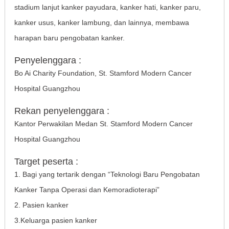
stadium lanjut kanker payudara, kanker hati, kanker paru,
Bapak. Gatot
**********45
Telah berhasil melakukan reservasi untuk se
kanker usus, kanker lambung, dan lainnya, membawa
minar
PALEMBANG
harapan baru pengobatan kanker.
Ibu Evi Yanti
**********74
Penyelenggara :
Telah berhasil melakukan reservasi untuk se
Bo Ai Charity Foundation, St. Stamford Modern Cancer
minar
PALEMBANG
Hospital Guangzhou
Ibu Nurmala
**********72
Rekan penyelenggara :
Telah berhasil melakukan reservasi untuk se
Kantor Perwakilan Medan St. Stamford Modern Cancer
minar
ACEH
Hospital Guangzhou
Ibu Roselina
**********45
Target peserta :
Telah berhasil melakukan reservasi untuk se
1. Bagi yang tertarik dengan “Teknologi Baru Pengobatan
minar
PALEMBANG
Kanker Tanpa Operasi dan Kemoradioterapi”
Ibu Astri Wahyuni
**********40
2. Pasien kanker
Telah berhasil melakukan reservasi untuk se
3.Keluarga pasien kanker
minar
ACEH