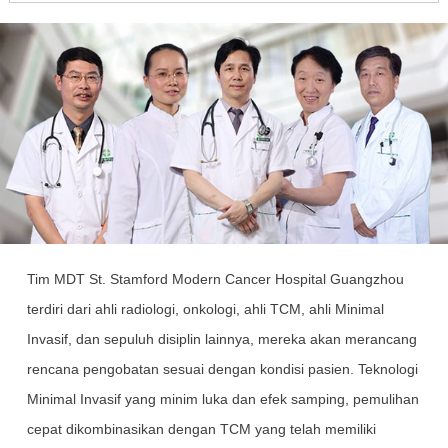
minar
PALEMBANG
Ibu Roselina
**********74
Telah berhasil melakukan reservasi untuk se
minar
ACEH
Ibu Evi Yanti
**********74
Telah berhasil melakukan reservasi untuk se
minar
ACEH
Bapak. Purwo
**********69
Telah berhasil melakukan reservasi untuk se
Tim MDT St. Stamford Modern Cancer Hospital Guangzhou
minar
ACEH
terdiri dari ahli radiologi, onkologi, ahli TCM, ahli Minimal
Invasif, dan sepuluh disiplin lainnya, mereka akan merancang
Ibu Khomaria
**********11
Telah berhasil melakukan reservasi untuk se
rencana pengobatan sesuai dengan kondisi pasien. Teknologi
minar
ACEH
Minimal Invasif yang minim luka dan efek samping, pemulihan
cepat dikombinasikan dengan TCM yang telah memiliki
Bapak. Gatot
**********59