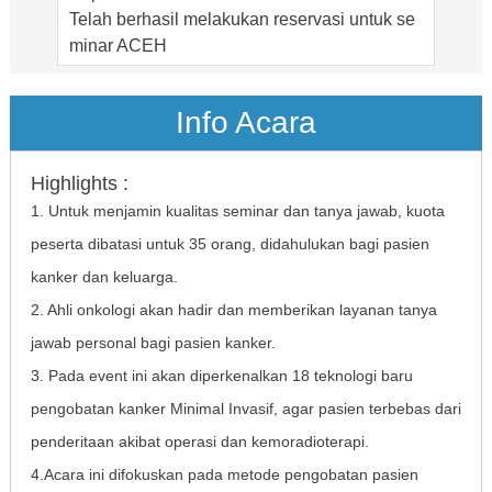
Telah berhasil melakukan reservasi untuk se
minar
ACEH
Bapak. Fredy
**********22
Info Acara
Telah berhasil melakukan reservasi untuk se
minar
ACEH
Highlights :
Ibu Khomaria
**********13
1. Untuk menjamin kualitas seminar dan tanya jawab, kuota
Telah berhasil melakukan reservasi untuk se
peserta dibatasi untuk 35 orang, didahulukan bagi pasien
minar
ACEH
kanker dan keluarga.
Ibu Sri
**********22
2. Ahli onkologi akan hadir dan memberikan layanan tanya
Telah berhasil melakukan reservasi untuk se
jawab personal bagi pasien kanker.
minar
PALEMBANG
3. Pada event ini akan diperkenalkan 18 teknologi baru
Ibu Eka Sari
**********59
pengobatan kanker Minimal Invasif, agar pasien terbebas dari
Telah berhasil melakukan reservasi untuk se
penderitaan akibat operasi dan kemoradioterapi.
minar
PALEMBANG
4.Acara ini difokuskan pada metode pengobatan pasien