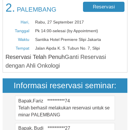
2.
Reservasi
PALEMBANG
Hari,
Rabu, 27 September 2017
Tanggal
Pk 14:00-selesai (by Appointment)
Waktu
Santika Hotel Premiere Slipi Jakarta
Ibu Evi Yanti
**********37
Tempat
Jalan Aipda K. S. Tubun No. 7, Slipi
Telah berhasil melakukan reservasi untuk se
Reservasi Telah Penuh
Ganti Reservasi
minar
ACEH
dengan Ahli Onkologi
Bapak. Andrian
**********11
Telah berhasil melakukan reservasi untuk se
Informasi reservasi seminar:
minar
PALEMBANG
Bapak.Fariz
**********74
Telah berhasil melakukan reservasi untuk se
minar
PALEMBANG
Bapak. Budi
**********27