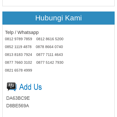
Bapak. Fredy
**********69
Telah berhasil melakukan reservasi untuk se
Hubungi Kami
minar
PALEMBANG
Telp / Whatsapp
Ibu Astri Wahyuni
**********80
0812 9789 7859 0812 8616 5200
Telah berhasil melakukan reservasi untuk se
0852 1119 4878 0878 8664 0740
minar
ACEH
0813 8183 7924 0877 7111 4643
Bapak.Suhermi
**********66
0877 7660 3102 0877 5142 7930
Telah berhasil melakukan reservasi untuk se
0821 6578 4999
minar
ACEH
Ibu Evi Yanti
**********59
Telah berhasil melakukan reservasi untuk se
minar
PALEMBANG
Ibu Evi Yanti
**********37
Telah berhasil melakukan reservasi untuk se