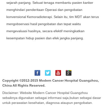
sejarah panjang. Sekuat tenaga membantu pasien kanker
Telah berhasil melakukan reservasi untuk se
minar
PALEMBANG
menghindari penderitaan Operasi dan pengobatan
konvensional Kemoradioterapi. Selain itu, tim MDT akan terus
Ibu Eka Sari
**********65
mengobservasi hasil pengobatan dan tepat waktu
Telah berhasil melakukan reservasi untuk se
minar
PALEMBANG
mengevaluasi hasilnya, secara efektif meningkatkan
kesempatan hidup pasien dan efek jangka panjang.
Ibu Eka Sari
**********69
Telah berhasil melakukan reservasi untuk se
minar
ACEH
Bapak. Fredy
**********43
Telah berhasil melakukan reservasi untuk se
minar
ACEH
Copyright ©2012-2015
Modern Cancer Hospital Guangzhou,
China
All Rights Reserved.
Bapak. Andrian
**********66
Telah berhasil melakukan reservasi untuk se
Disclaimer: Website Modern Cancer Hospital Guangzhou
minar
ACEH
sebaiknya digunakan sebagai informasi saja,bukan sebagai dasar
untuk perawatan kesehatan, diagnosa ataupun pengobatan.