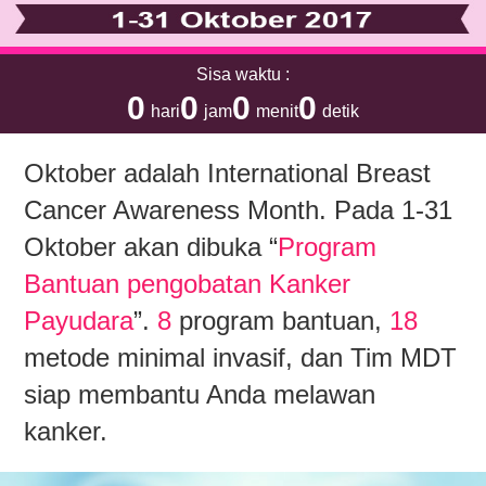
Sisa waktu :
0
0
0
0
hari
jam
menit
detik
Oktober adalah International Breast
Cancer Awareness Month. Pada 1-31
Oktober akan dibuka “
Program
Bantuan pengobatan Kanker
Payudara
”.
8
program bantuan,
18
metode minimal invasif, dan Tim MDT
siap membantu Anda melawan
kanker.