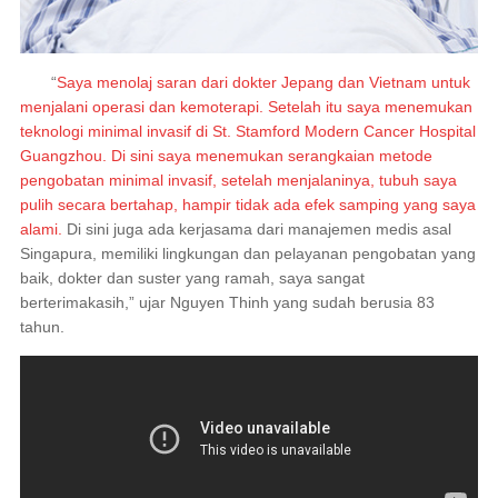
“
Saya menolaj saran dari dokter Jepang dan Vietnam untuk
menjalani operasi dan kemoterapi. Setelah itu saya menemukan
teknologi minimal invasif di St. Stamford Modern Cancer Hospital
Guangzhou. Di sini saya menemukan serangkaian metode
pengobatan minimal invasif, setelah menjalaninya, tubuh saya
pulih secara bertahap, hampir tidak ada efek samping yang saya
alami.
Di sini juga ada kerjasama dari manajemen medis asal
Singapura, memiliki lingkungan dan pelayanan pengobatan yang
baik, dokter dan suster yang ramah, saya sangat
berterimakasih,” ujar Nguyen Thinh yang sudah berusia 83
tahun.