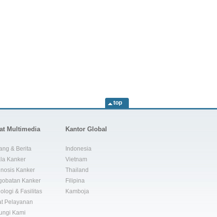
top
at Multimedia
Kantor Global
ang & Berita
Indonesia
la Kanker
Vietnam
nosis Kanker
Thailand
gobatan Kanker
Filipina
ologi & Fasilitas
Kamboja
t Pelayanan
ungi Kami