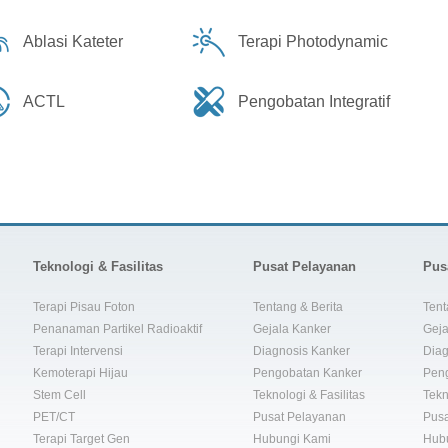
Ablasi Kateter
Terapi Photodynamic
ACTL
Pengobatan Integratif
Teknologi & Fasilitas
Pusat Pelayanan
Pus
Terapi Pisau Foton
Tentang & Berita
Tent
Penanaman Partikel Radioaktif
Gejala Kanker
Geja
Terapi Intervensi
Diagnosis Kanker
Diag
Kemoterapi Hijau
Pengobatan Kanker
Pen
Stem Cell
Teknologi & Fasilitas
Tekn
PET/CT
Pusat Pelayanan
Pusa
Terapi Target Gen
Hubungi Kami
Hub