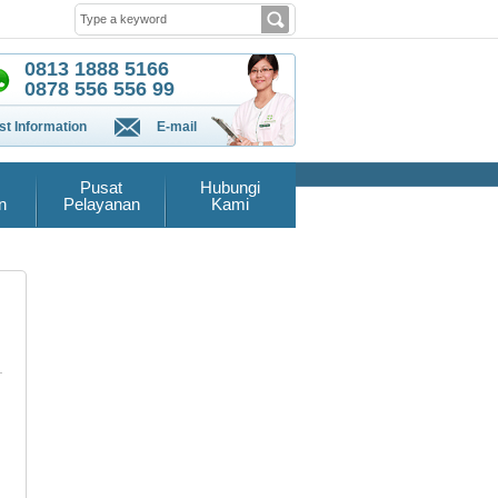
0813 1888 5166
0878 556 556 99
t Information
E-mail
Pusat
Hubungi
n
Pelayanan
Kami