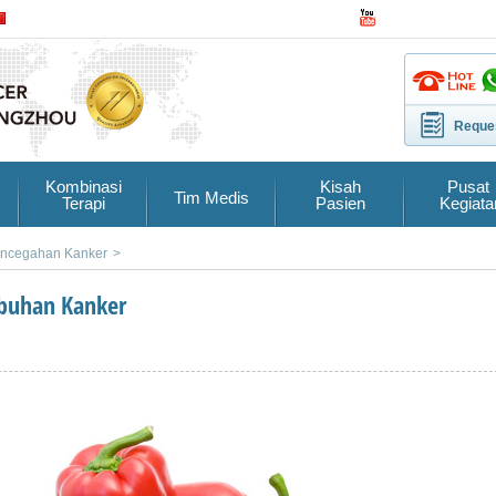
Reques
Kombinasi
Kisah
Pusat
Tim Medis
Terapi
Pasien
Kegiata
ncegahan Kanker
>
buhan Kanker