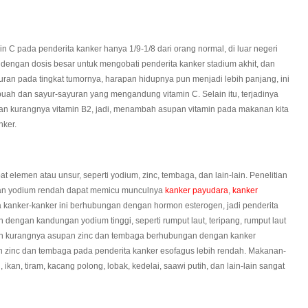
 C pada penderita kanker hanya 1/9-1/8 dari orang normal, di luar negeri
engan dosis besar untuk mengobati penderita kanker stadium akhit, dan
n pada tingkat tumornya, harapan hidupnya pun menjadi lebih panjang, ini
uah dan sayur-sayuran yang mengandung vitamin C. Selain itu, terjadinya
n kurangnya vitamin B2, jadi, menambah asupan vitamin pada makanan kita
nker.
emen atau unsur, seperti yodium, zinc, tembaga, dan lain-lain. Penelitian
n yodium rendah dapat memicu munculnya
kanker payudara
,
kanker
a kanker-kanker ini berhubungan dengan hormon esterogen, jadi penderita
engan kandungan yodium tinggi, seperti rumput laut, teripang, rumput laut
; dan kurangnya asupan zinc dan tembaga berhubungan dengan kanker
 zinc dan tembaga pada penderita kanker esofagus lebih rendah. Makanan-
kan, tiram, kacang polong, lobak, kedelai, saawi putih, dan lain-lain sangat