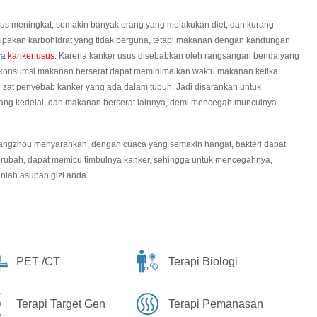
erus meningkat, semakin banyak orang yang melakukan diet, dan kurang
upakan karbohidrat yang tidak berguna, tetapi makanan dengan kandungan
ya
kanker usus
. Karena kanker usus disebabkan oleh rangsangan benda yang
ngkonsumsi makanan berserat dapat meminimalkan waktu makanan ketika
 zat penyebab kanker yang ada dalam tubuh. Jadi disarankan untuk
ang kedelai, dan makanan berserat lainnya, demi mencegah munculnya
uangzhou menyarankan, dengan cuaca yang semakin hangat, bakteri dapat
berubah, dapat memicu timbulnya kanker, sehingga untuk mencegahnya,
anlah asupan gizi anda.
PET /CT
Terapi Biologi
Terapi Target Gen
Terapi Pemanasan