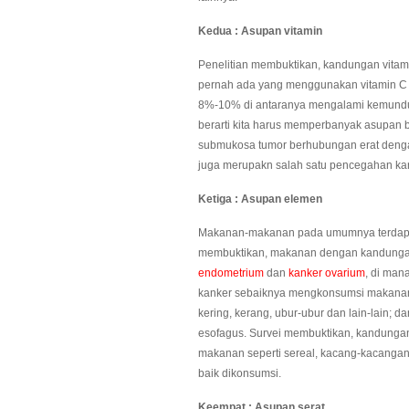
Kedua : Asupan vitamin
Penelitian membuktikan, kandungan vitamin
pernah ada yang menggunakan vitamin C d
8%-10% di antaranya mengalami kemundura
berarti kita harus memperbanyak asupan b
submukosa tumor berhubungan erat denga
juga merupakn salah satu pencegahan ka
Ketiga : Asupan elemen
Makanan-makanan pada umumnya terdapat el
membuktikan, makanan dengan kandunga
endometrium
dan
kanker ovarium
, di man
kanker sebaiknya mengkonsumsi makanan d
kering, kerang, ubur-ubur dan lain-lain
esofagus. Survei membuktikan, kandungan
makanan seperti sereal, kacang-kacangan, i
baik dikonsumsi.
Keempat : Asupan serat