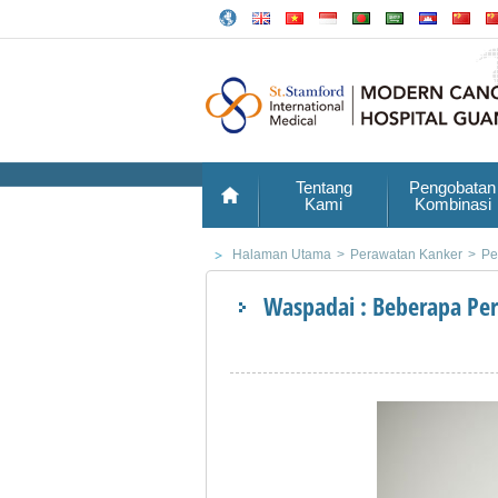
Tentang
Pengobatan
Kami
Kombinasi
Halaman Utama
>
Perawatan Kanker
>
Pe
Waspadai : Beberapa Pe