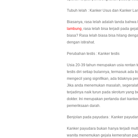
Tubuh lelah : Kanker Usus dan Kanker L
Biasanya, rasa lelah adalah tanda bahwa 
lambung
, rasa lelah bisa terjadi pada ge
biasa? Rasa lelah biasa bisa hilang denga
dengan istirahat.
Perubahan testis : Kanker testis
Usia 20-39 tahun merupakan usia rentan 
testis diri setiap bulannya, termasuk ad
mengecil yang signifikan, ada tidaknya p
Jika anda menemukan masalah, segeralah 
terjadinya naik turun pada skrotum yang
dokter. Ini merupakan pertanda dari kank
pemeriksaan darah.
Benjolan pada payudara : Kanker payuda
Kanker payudara bukan hanya terjadi mutl
wanita menemukan gejala kemerahan pada k