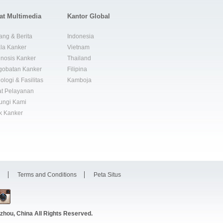
at Multimedia
Kantor Global
ang & Berita
Indonesia
la Kanker
Vietnam
nosis Kanker
Thailand
gobatan Kanker
Filipina
ologi & Fasilitas
Kamboja
t Pelayanan
ungi Kami
k Kanker
i
Terms and Conditions
Peta Situs
zhou, China
All Rights Reserved.