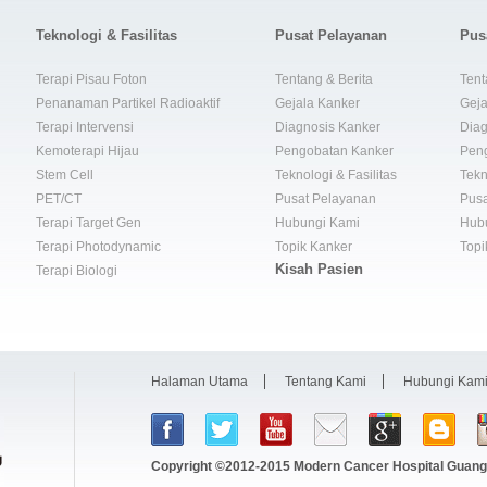
Teknologi & Fasilitas
Pusat Pelayanan
Pus
Terapi Pisau Foton
Tentang & Berita
Tent
Penanaman Partikel Radioaktif
Gejala Kanker
Geja
Terapi Intervensi
Diagnosis Kanker
Diag
Kemoterapi Hijau
Pengobatan Kanker
Pen
Stem Cell
Teknologi & Fasilitas
Tekn
PET/CT
Pusat Pelayanan
Pusa
Terapi Target Gen
Hubungi Kami
Hub
Terapi Photodynamic
Topik Kanker
Topi
Kisah Pasien
Terapi Biologi
Halaman Utama
Tentang Kami
Hubungi Kam
Copyright ©2012-2015
Modern Cancer Hospital Guang