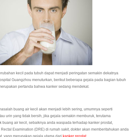
 perubahan kecil pada tubuh dapat menjadi peringatan semakin dekatnya
Hospital Guangzhou menuturkan, berikut beberapa gejala pada bagian tubuh
i merupakan pertanda bahwa kanker sedang mendekat.
masalah buang air kecil akan menjadi lebih sering, umumnya seperti
tau urin yang tidak bersih, jika gejala semakin memburuk, terutama
buang air kecil, sebaiknya anda waspada terhadap kanker prostat,
 Rectal Examination (DRE) di rumah sakit, dokter akan memberitahukan anda
t, yang merupakan gejala utama dari
kanker prostat
.