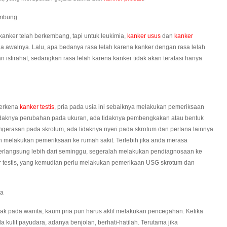
ambung
kanker telah berkembang, tapi untuk leukimia,
kanker usus
dan
kanker
jala awalnya. Lalu, apa bedanya rasa lelah karena kanker dengan rasa lelah
n istirahat, sedangkan rasa lelah karena kanker tidak akan teratasi hanya
terkena
kanker testis
, pria pada usia ini sebaiknya melakukan pemeriksaan
a tidaknya perubahan pada ukuran, ada tidaknya pembengkakan atau bentuk
engerasan pada skrotum, ada tidaknya nyeri pada skrotum dan pertana lainnya.
melakukan pemeriksaan ke rumah sakit. Terlebih jika anda merasa
 berlangsung lebih dari seminggu, segeralah melakukan pendiagnosaan ke
er testis, yang kemudian perlu melakukan pemerikaan USG skrotum dan
ra
ak pada wanita, kaum pria pun harus aktif melakukan pencegahan. Ketika
ulit payudara, adanya benjolan, berhati-hatilah. Terutama jika