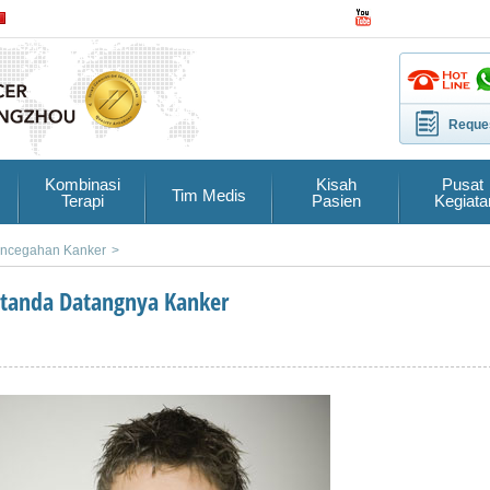
Reques
Kombinasi
Kisah
Pusat
Tim Medis
Terapi
Pasien
Kegiata
ncegahan Kanker
>
rtanda Datangnya Kanker