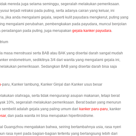
idak mereda juga selama seminggu, segeralah melakukan pemeriksaan.
yusui terjadi retraksi pada puting, serta adanya cairan yang keluar, ini
a, jika anda mengalami gejala, seperti kulit payudara mengkerut, puting yang
puting mengalami perubahan, pembengkakan pada payudara, muncul benjolan
da peradangan pada puting, juga merupakan
gejala kanker payudara
.
trium
a masa menstruasi serta BAB atau BAK yang disertai darah sangat mudah
anker endometrium, sedikitnya 3/4 dari wanita yang mengalami gejala ini,
melakukan pemeriksaan. Sedangkan BAB yang disertai darah bisa saja
u
-paru, Kanker lambung, Kanker Ginjal dan Kanker usus besar
elakukan olahraga, serta tidak mengurangi asupan makanan, tetapi berat
ak 10%, segeralah melakukan pemeriksaan. Berat badan yang menurun
an sembelit adalah gejala yang paling umum dari
kanker paru-paru
, kanker
esar
, dan pada wanita ini bisa merupakan hipertiroidisme.
ital Guangzhou mengatakan bahwa, seiring bertambahnya usia, rasa nyeri
n rasa nyeri pada bagian-bagian tertentu yang berlangsung lebih dari