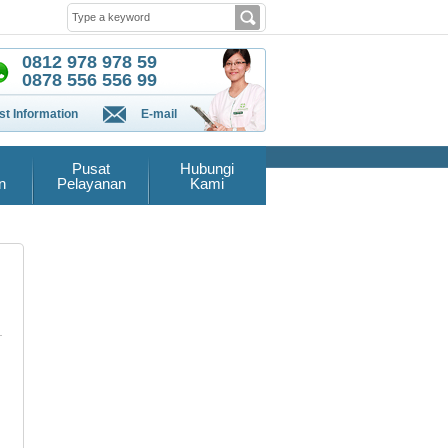
0812 978 978 59
0878 556 556 99
t Information
E-mail
Pusat
Hubungi
n
Pelayanan
Kami