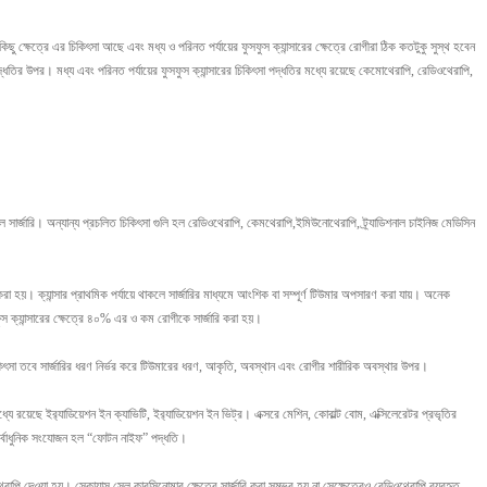
ু ক্ষেত্রে এর চিকিৎসা আছে এবং মধ্য ও পরিনত পর্যায়ের ফুসফুস ক্যান্সারের ক্ষেত্রে রোগীরা ঠিক কতটুকু সুস্থ হবেন
্ধতির উপর। মধ্য এবং পরিনত পর্যায়ের ফুসফুস ক্যান্সারের চিকিৎসা পদ্ধতির মধ্যে রয়েছে কেমোথেরাপি, রেডিওথেরাপি,
ল সার্জারি। অন্যান্য প্রচলিত চিকিৎসা গুলি হল রেডিওথেরাপি, কেমথেরাপি,ইমিউনোথেরাপি, ট্র্যাডিশনাল চাইনিজ মেডিসিন
া হয়। ক্যান্সার প্রাথমিক পর্যায়ে থাকলে সার্জারির মাধ্যমে আংশিক বা সম্পূর্ণ টিউমার অপসারণ করা যায়। অনেক
ুসফুস ক্যান্সারের ক্ষেত্রে ৪০% এর ও কম রোগীকে সার্জারি করা হয়।
িৎসা তবে সার্জারির ধরণ নির্ভর করে টিউমারের ধরণ, আকৃতি, অবস্থান এবং রোগীর শারীরিক অবস্থার উপর।
েছে ইর‍্যাডিয়েশন ইন ক্যাভিটি, ইর‍্যাডিয়েশন ইন ভিট্র। এক্সরে মেশিন, কোবাল্ট বোম, এক্সিলেরেটর প্রভৃতির
সর্বাধুনিক সংযোজন হল “ফোটন নাইফ” পদ্ধতি।
েরাপি দেওয়া হয়। স্কোয়াস সেল কারসিনোমার ক্ষেত্রে সার্জারি করা সম্ভব হয় না সেক্ষেত্রেও রেডিওথেরাপি ব্যবহৃত