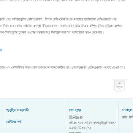
এবং কম্প্রিহেন্সিভ রেডিওথেরাপি। সিম্পল রেডিওথেরাপির মধ্যে রয়েছে র‍্যাডিক্যাল রেডিওথেরাপি এবং
 নির্ভর করে রোগীর শারীরিক অবস্থা, টিউমারের ধরণ, অবস্থান ইত্যাদির উপর। কম্প্রিহেন্সিভ রেডিওথেরাপিতে
ক ট্রিটমেন্টের তুলনায় এগুলোর সমন্বয় করে ট্রিটমেন্ট করা হলে কার্যকারিতা আরও বেড়ে যায়।
ঃ
ান্সার এবং মেটাস্টাসিস লিম্ফ নোড অপসারনের জন্য সার্জারির সাথে কেমোথেরাপি, রেডিওথেরাপি প্রভৃতি দেওয়া হয়।
প্রযুক্তি ও যন্ত্রপাতি
সেবা কেন্দ্র
গণমাধ্যম 
医院服务
অডিও ভি
রোগীদের কথা
ডক্টরের সাথে যেভাবে অ্যাপয়েন্টমেন্ট করবেন
অনলাইন রিজার্ভেশন