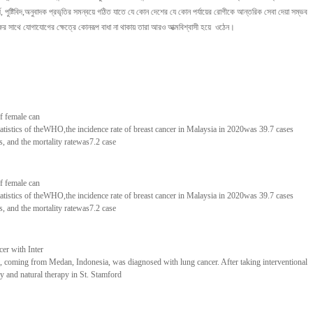
্স, পুষ্টিবিদ,অনুবাদক প্রভৃতির সমন্বয়ে গঠিত যাতে যে কোন দেশের যে কোন পর্যায়ের রোগীকে আন্তরিক সেবা দেয়া সম্ভব
ষের সাথে যোগাযোগের ক্ষেত্রে কোনরূপ বাধা না থাকায় তারা আরও আত্মবিশ্বাসী হয়ে ওঠেন।
of female can
tatistics of theWHO,the incidence rate of breast cancer in Malaysia in 2020was 39.7 cases
, and the mortality ratewas7.2 case
of female can
tatistics of theWHO,the incidence rate of breast cancer in Malaysia in 2020was 39.7 cases
, and the mortality ratewas7.2 case
er with Inter
ming from Medan, Indonesia, was diagnosed with lung cancer. After taking interventional
y and natural therapy in St. Stamford