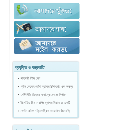
হাড়ের ক্যান্সার
স্কীন ক্যান্সার
যোনি ক্যান্সার
পিত্তকোষ
প্রোস্টেট ক্যান্সার
লিম্ফোমা
অগ্ন্যাশয় ক্যান্সার
এন্ডওমেটরিয়াল ক্যান্সার
প্রযুক্তি ও যন্ত্রপাতি
থাইরয়েড ক্যান্সার
জাদুকরী স্টিম সেল
পিত্তনালীর ক্যান্সার
গ্রীন কেমোথেরাপি-ক্যান্সার চিকিৎসায় এক অনন্য
মুখের ক্যান্সার
সংযোজন
পেট/সিটিঃ চিত্রের সাহায্যে কোষের বিপাক
কিডনি ক্যান্সার
প্রক্রিয়া পর্যবেক্ষণের একটি প্রযুক্তি যার মাধ্যমে
টার্গেটেড জীন থেরাপিঃ ক্যান্সার নিরাময়ের একটি
একাধিক মেলোমা
নতুন চিকিৎসা
ফোটন নাইফ : ত্রিমাত্রিক কনফর্মাল রঁজনরশ্মি
জিহ্বা ক্যান্সার
দ্বারা চিকিত্সা ------ একাধিক ক্ষেত্র প্রযোজ্য,
মূত্রাশয় ক্যান্সার
একত