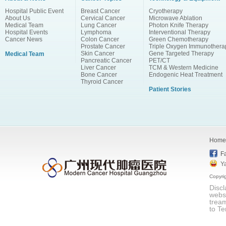
Hospital Public Event
Breast Cancer
Cryotherapy
About Us
Cervical Cancer
Microwave Ablation
Medical Team
Lung Cancer
Photon Knife Therapy
Hospital Events
Lymphoma
Interventional Therapy
Cancer News
Colon Cancer
Green Chemotherapy
Prostate Cancer
Triple Oxygen Immunothera
Skin Cancer
Gene Targeted Therapy
Medical Team
Pancreatic Cancer
PET/CT
Liver Cancer
TCM & Western Medicine
Bone Cancer
Endogenic Heat Treatment
Thyroid Cancer
Patient Stories
Home
F
Y
Copyri
Discl
websi
tream
to Te