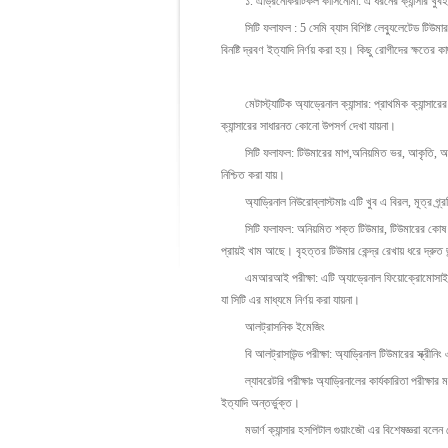
১. এড্রিনোকরটিকল কার্সিনোমা: এ ধরনের ক্যান্সার খুবই 
সিটি ফলাফল : 5 সেমি ব্যাস বিশিষ্ট লেব্যুলেটেড টিউমার, অনি
বিনষ্টি দ্রবণ ইত্যাদি নির্ণয় করা হয়। কিছু রোগীদের ক্ষতের কা
মেটাস্ট্যাটিক অ্যাড্রেনাল ক্যান্সার: প্রাথমিক ক্যান্সারের 
ক্যান্সারের সাধারনত কোনো উপসর্গ দেখা যায়না।
সিটি ফলাফল: টিউমারের মাপ,অনিয়মিত ভর, আকৃতি, অমসৃণতা, 
নিশ্চিত করা যায়।
অ্যাড্রিনাল নিউরোব্লাস্টমাঃ এটি খুব এ বিরল, মূত্র গ্র্র
সিটি ফলাফল: অনিয়মিত শক্ত টিউমার, টিউমারের কোষ , সি
প্রায়ই খাম আছে। বৃহত্তর টিউমার কেন্দ্র রেখায় ধরে দ্রুত
এমআরআই পরীক্ষা: এটি অ্যাড্রেনাল ফিয়োক্রোমোসাইটোমা এর
যা সিটি এর মাধ্যমে নির্ণয় করা যায়না।
আলট্রাসনিক ইমেজিং
বি আলট্রাসাউন্ড পরীক্ষা: অ্যাড্রিনাল টিউমারের স্ক্রীনিং 
ল্যাবরেটরি পরীক্ষাঃ অ্যাড্রিনালের কার্যকারিতা পরীক্ষ
ইত্যাদি অন্তর্ভুক্ত।
মডার্ণ ক্যান্সার হসপিটাল গুয়াংজৌ এর বিশেষজ্ঞরা বলেন যে, 