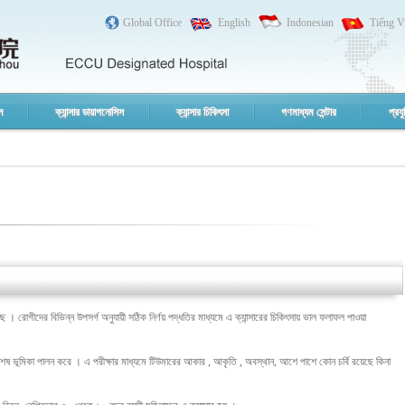
Global Office
English
Indonesian
Tiếng V
ন
ক্যান্সার ডায়াগনোসিস
ক্যান্সার চিকিৎসা
গণমাধ্যম সেন্টার
প্রযু
 । রোগীদের বিভিন্ন উপসর্গ অনুযায়ী সঠিক নির্ণয় পদ্ধতির মাধ্যমে এ ক্যান্সারের চিকিৎসায় ভাল ফলাফল পাওয়া
া বিশেষ ভূমিকা পালন করে । এ পরীক্ষার মাধ্যমে টিউমারের আকার , আকৃতি , অবস্থান, আশে পাশে কোন চর্বি রয়েছে কিনা