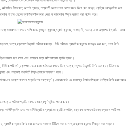
বিরল, বেশিরভাগ ৩০ থেকে ৬০ বছর বয়সী মহিলাদের এ ক্যান্সার হয় ।
য়মিত সীমারেখা; অস্পষ্ট প্রান্ত, পার্শ্ববর্তী অঙ্গের সঙ্গে লেগে আছে কিনা ,কম ঘনত্ব, কেন্দ্রিয় নেক্রোসিস কলা
ছাকাছি বা তার কেন্দ্রে ক্যালসিফাইড দ্বারা ঘেরা, যা কাছাকাছি টিস্যুর ছড়িয়ে পড়া নির্দেশ করে।
মধ্যে সাধারণত সবচেয়ে বেশি হচ্ছে ফুসফুস ক্যান্সার,ব্রেস্ট ক্যান্সার, পাকস্থলী, কোলন, এবং অগ্ন্যাশয় ইত্যাদি। এসব
ঘনত্ব,রক্তপাত ইত্যাদি পরীক্ষা করা হয়। সিটি পরীক্ষায় প্রাথমিক ক্যান্সার সনাক্ত করা হলে, রোগ নির্ণয়
ন্থির মজ্জায় হয়ে থাকে এবং সাস্থের জন্য অতি মাত্রায় হুমকি স্বরূপ।
স্টিক পরিবর্তন,রক্তপাত কোন রকম জতিলতা রয়েছে কিনা, ঘনত্ব, মসৃণতা ইত্যাদি নির্ণয় করা হয়। টিউমারের
 জন্মায় এবং সহজেই পার্শ্ববর্তী টিস্যুগুলোকে আক্রমণ করে।
 সনাক্ত করনের জন্য বিশেষ গুরুত্বপূর্ণ । এমআরআই এর সাহায্যে হিস্টোলজিক্যাল বৈশিষ্ট্য নির্ণয় করা সম্ভব
এর জন্য এ পরীক্ষা পদ্ধতি সবচেয়ে গুরুত্বপূর্ণ ভূমিকা পালন করে।
ার মধ্যে আপিনিফ্রাইন এবং নন আপিনিফ্রাইন,প্রস্রাবের ক্যাটিকোলামিন, রক্তরস আলডেসটেরঅন,রক্তরস করটিসল,
প্রাথমিক স্তরে নির্ণয় করা হলেএবং সময়মত চিকিত্সা করা হলে অ্যাড্রেনাল ক্যান্সার নিয়ন্ত্রন করা সম্ভব।