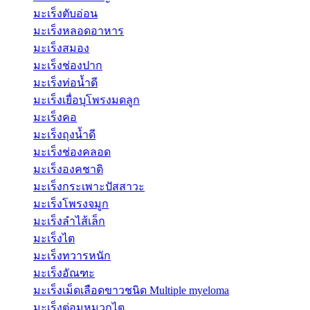
มะเร็งตับอ่อน
มะเร็งหลอดอาหาร
มะเร็งสมอง
มะเร็งช่องปาก
มะเร็งท่อน้ำดี
มะเร็งเยื่อบุโพรงมดลูก
มะเร็งคอ
มะเร็งถุงน้ำดี
มะเร็งช่องคลอด
มะเร็งองคชาติ
มะเร็งกระเพาะปัสสาวะ
มะเร็งโพรงจมูก
มะเร็งลำไส้เล็ก
มะเร็งไต
มะเร็งทวารหนัก
มะเร็งอัณฑะ
มะเร็งเม็ดเลือดขาวชนิด Multiple myeloma
มะเร็งต่อมหมวกไต