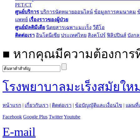
PET/CT
ศูนย์บริการ
บริการนัดหมายออนไลน์
ข้อมูลการคมนาคม
ข
แพทย์
เรื่องราวของผู้ป่วย
ศูนย์มัลติมีเดีย
นิตยสารเฉพาะมะเร็ง
วีดีโอ
ติดต่อเรา
อินโดนีเซีย
ประเทศไทย
สิงคโปร์
ฟิลิปปินส์
บังก
■
หากคุณมีความต้องการที
โรงพยาบาลมะเร็งสมัยใหม
หน้าแรก
|
เกี่ยวกับเรา
|
ติดต่อเรา
|
ข้อบัญญัติและเงื่อนไข
|
แผนที่
Facebook
Google Plus
Twitter
Youtube
E-mail