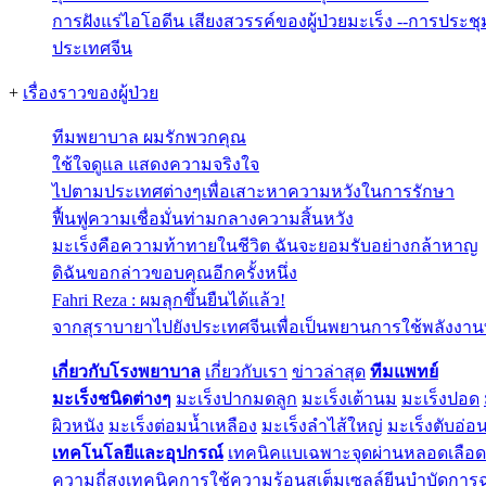
การฝังแร่ไอโอดีน เสียงสวรรค์ของผู้ป่วยมะเร็ง --การประช
ประเทศจีน
+
เรื่องราวของผู้ป่วย
ทีมพยาบาล ผมรักพวกคุณ
ใช้ใจดูแล แสดงความจริงใจ
ไปตามประเทศต่างๆเพื่อเสาะหาความหวังในการรักษา
ฟื้นฟูความเชื่อมั่นท่ามกลางความสิ้นหวัง
มะเร็งคือความท้าทายในชีวิต ฉันจะยอมรับอย่างกล้าหาญ
ดิฉันขอกล่าวขอบคุณอีกครั้งหนึ่ง
Fahri Reza : ผมลุกขึ้นยืนได้แล้ว!
จากสุราบายาไปยังประเทศจีนเพื่อเป็นพยานการใช้พลังงานที่
เกี่ยวกับโรงพยาบาล
เกี่ยวกับเรา
ข่าวล่าสุด
ทีมแพทย์
มะเร็งชนิดต่างๆ
มะเร็งปากมดลูก
มะเร็งเต้านม
มะเร็งปอด
ผิวหนัง
มะเร็งต่อมน้ำเหลือง
มะเร็งลำไส้ใหญ่
มะเร็งตับอ่อ
เทคโนโลยีและอุปกรณ์
เทคนิคแบเฉพาะจุดผ่านหลอดเลือด
ความถี่สูง
เทคนิคการใช้ความร้อน
สเต็มเซลล์
ยีนบำบัด
การฉ