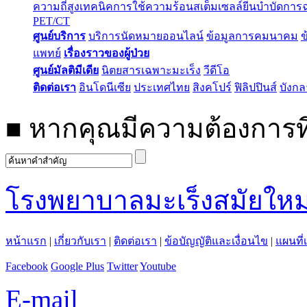
ความถี่สูง
เทคนิคการใช้ความร้อน
สเต็มเซลล์
ยีนบำบัด
การฉ
PET/CT
ศูนย์บริการ
บริการนัดหมายออนไลน์
ข้อมูลการคมนาคม
ข
แพทย์
เรื่องราวของผู้ป่วย
ศูนย์มัลติมีเดีย
นิตยสารเฉพาะมะเร็ง
วีดีโอ
ติดต่อเรา
อินโดนีเซีย
ประเทศไทย
สิงคโปร์
ฟิลิปปินส์
บังก
■
หากคุณมีความต้องการที
โรงพยาบาลมะเร็งสมัยใหม
หน้าแรก
|
เกี่ยวกับเรา
|
ติดต่อเรา
|
ข้อบัญญัติและเงื่อนไข
|
แผนที่
Facebook
Google Plus
Twitter
Youtube
E-mail