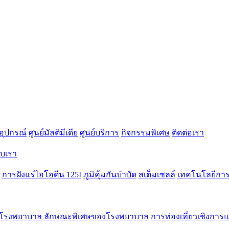
อุปกรณ์
ศูนย์มัลติมีเดีย
ศูนย์บริการ
กิจกรรมพิเศษ
ติดต่อเรา
กับเรา
การฝังแร่ไอโอดีน 125I
ภูมิคุ้มกันบำบัด
สเต็มเซลล์
เทคโนโลยีการร
ักโรงพยาบาล
ลักษณะพิเศษของโรงพยาบาล
การท่องเที่ยวเชิงการ