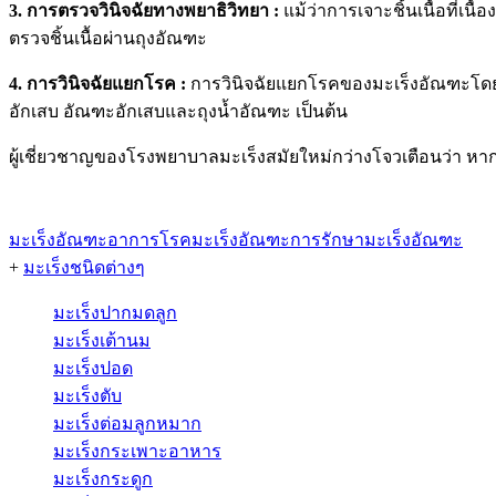
3. การตรวจวินิจฉัยทางพยาธิวิทยา :
แม้ว่าการเจาะชิ้นเนื้อที่เน
ตรวจชิ้นเนื้อผ่านถุงอัณฑะ
4. การวินิจฉัยแยกโรค :
การวินิจฉัยแยกโรคของมะเร็งอัณฑะโดยหล
อักเสบ อัณฑะอักเสบและถุงน้ำอัณฑะ เป็นต้น
ผู้เชี่ยวชาญของโรงพยาบาลมะเร็งสมัยใหม่กว่างโจวเตือนว่า 
มะเร็งอัณฑะ
อาการโรคมะเร็งอัณฑะ
การรักษามะเร็งอัณฑะ
+
มะเร็งชนิดต่างๆ
มะเร็งปากมดลูก
มะเร็งเต้านม
มะเร็งปอด
มะเร็งตับ
มะเร็งต่อมลูกหมาก
มะเร็งกระเพาะอาหาร
มะเร็งกระดูก