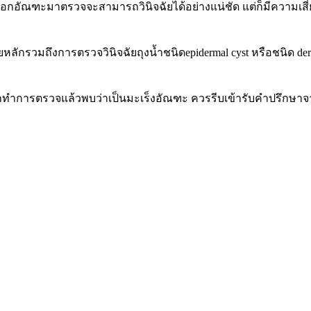
ื้องอกอัณฑะมาตรวจจะสามารถวินิจฉัยได้อย่างแน่ชัด แต่ก็มีความเส
ักรวมถึงการตรวจวินิจฉัยถุงน้ำชนิดepidermal cyst หรือชนิด der
หากทำการตรวจแล้วพบว่าเป็นมะเร็งอัณฑะ ควรรีบเข้ารับคำปรึกษ