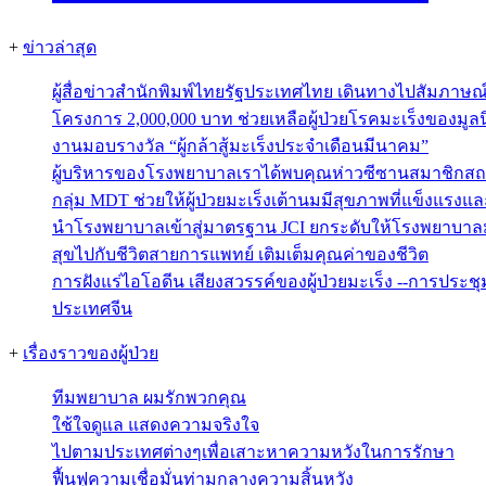
+
ข่าวล่าสุด
ผู้สื่อข่าวสำนักพิมพ์ไทยรัฐประเทศไทย เดินทางไปสัมภาษ
โครงการ 2,000,000 บาท ช่วยเหลือผู้ป่วยโรคมะเร็งของมูลน
งานมอบรางวัล “ผู้กล้าสู้มะเร็งประจำเดือนมีนาคม”
ผู้บริหารของโรงพยาบาลเราได้พบคุณห่าวซีซานสมาชิกสถ
กลุ่ม MDT ช่วยให้ผู้ป่วยมะเร็งเต้านมมีสุขภาพที่แข็งแรงแ
นำโรงพยาบาลเข้าสู่มาตรฐาน JCI ยกระดับให้โรงพยาบาลม
สุขไปกับชีวิตสายการแพทย์ เติมเต็มคุณค่าของชีวิต
การฝังแร่ไอโอดีน เสียงสวรรค์ของผู้ป่วยมะเร็ง --การประช
ประเทศจีน
+
เรื่องราวของผู้ป่วย
ทีมพยาบาล ผมรักพวกคุณ
ใช้ใจดูแล แสดงความจริงใจ
ไปตามประเทศต่างๆเพื่อเสาะหาความหวังในการรักษา
ฟื้นฟูความเชื่อมั่นท่ามกลางความสิ้นหวัง