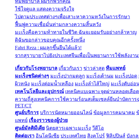
ทีมพยาบาล ผมรักพวกคุณ
ใช้ใจดูแล แสดงความจริงใจ
ไปตามประเทศต่างๆเพื่อเสาะหาความหวังในการรักษา
ฟื้นฟูความเชื่อมั่นท่ามกลางความสิ้นหวัง
มะเร็งคือความท้าทายในชีวิต ฉันจะยอมรับอย่างกล้าหาญ
ดิฉันขอกล่าวขอบคุณอีกครั้งหนึ่ง
Fahri Reza : ผมลุกขึ้นยืนได้แล้ว!
จากสุราบายาไปยังประเทศจีนเพื่อเป็นพยานการใช้พลังงานที่
เกี่ยวกับโรงพยาบาล
เกี่ยวกับเรา
ข่าวล่าสุด
ทีมแพทย์
มะเร็งชนิดต่างๆ
มะเร็งปากมดลูก
มะเร็งเต้านม
มะเร็งปอด
ผิวหนัง
มะเร็งต่อมน้ำเหลือง
มะเร็งลำไส้ใหญ่
มะเร็งตับอ่อ
เทคโนโลยีและอุปกรณ์
เทคนิคแบเฉพาะจุดผ่านหลอดเลือด
ความถี่สูง
เทคนิคการใช้ความร้อน
สเต็มเซลล์
ยีนบำบัด
การฉ
PET/CT
ศูนย์บริการ
บริการนัดหมายออนไลน์
ข้อมูลการคมนาคม
ข
แพทย์
เรื่องราวของผู้ป่วย
ศูนย์มัลติมีเดีย
นิตยสารเฉพาะมะเร็ง
วีดีโอ
ติดต่อเรา
อินโดนีเซีย
ประเทศไทย
สิงคโปร์
ฟิลิปปินส์
บังก