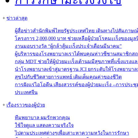
+
ข่าวล่าสุด
ผู้สื่อข่าวสำนักพิมพ์ไทยรัฐประเทศไทย เดินทางไปสัมภาษ
โครงการ 2,000,000 บาท ช่วยเหลือผู้ป่วยโรคมะเร็งของมูลน
งานมอบรางวัล “ผู้กล้าสู้มะเร็งประจำเดือนมีนาคม”
ผู้บริหารของโรงพยาบาลเราได้พบคุณห่าวซีซานสมาชิกสถ
กลุ่ม MDT ช่วยให้ผู้ป่วยมะเร็งเต้านมมีสุขภาพที่แข็งแรงแ
นำโรงพยาบาลเข้าสู่มาตรฐาน JCI ยกระดับให้โรงพยาบาลม
สุขไปกับชีวิตสายการแพทย์ เติมเต็มคุณค่าของชีวิต
การฝังแร่ไอโอดีน เสียงสวรรค์ของผู้ป่วยมะเร็ง --การประช
ประเทศจีน
+
เรื่องราวของผู้ป่วย
ทีมพยาบาล ผมรักพวกคุณ
ใช้ใจดูแล แสดงความจริงใจ
ไปตามประเทศต่างๆเพื่อเสาะหาความหวังในการรักษา