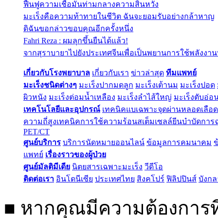
ฟื้นฟูความเชื่อมั่นท่ามกลางความสิ้นหวัง
มะเร็งคือความท้าทายในชีวิต ฉันจะยอมรับอย่างกล้าหาญ
ดิฉันขอกล่าวขอบคุณอีกครั้งหนึ่ง
Fahri Reza : ผมลุกขึ้นยืนได้แล้ว!
จากสุราบายาไปยังประเทศจีนเพื่อเป็นพยานการใช้พลังงานที่
เกี่ยวกับโรงพยาบาล
เกี่ยวกับเรา
ข่าวล่าสุด
ทีมแพทย์
มะเร็งชนิดต่างๆ
มะเร็งปากมดลูก
มะเร็งเต้านม
มะเร็งปอด
ผิวหนัง
มะเร็งต่อมน้ำเหลือง
มะเร็งลำไส้ใหญ่
มะเร็งตับอ่อ
เทคโนโลยีและอุปกรณ์
เทคนิคแบเฉพาะจุดผ่านหลอดเลือด
ความถี่สูง
เทคนิคการใช้ความร้อน
สเต็มเซลล์
ยีนบำบัด
การฉ
PET/CT
ศูนย์บริการ
บริการนัดหมายออนไลน์
ข้อมูลการคมนาคม
ข
แพทย์
เรื่องราวของผู้ป่วย
ศูนย์มัลติมีเดีย
นิตยสารเฉพาะมะเร็ง
วีดีโอ
ติดต่อเรา
อินโดนีเซีย
ประเทศไทย
สิงคโปร์
ฟิลิปปินส์
บังก
■
หากคุณมีความต้องการที