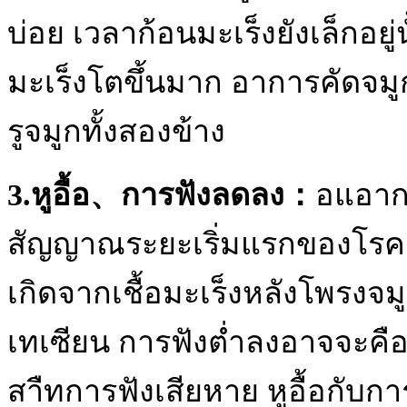
บ่อย เวลาก้อนมะเร็งยังเล็กอยู
มะเร็งโตขึ้นมาก อาการคัดจมูก
รูจมูกทั้งสองข้าง
3.หูอื้อ、การฟังลดลง：
อแอากา
สัญญาณระยะเริ่มแรกของโรคมะ
เกิดจากเชื้อมะเร็งหลังโพรง
เทเซียน การฟังต่ำลงอาจจะคือโ
สาืทการฟังเสียหาย หูอื้อกับกา