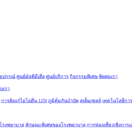
อุปกรณ์
ศูนย์มัลติมีเดีย
ศูนย์บริการ
กิจกรรมพิเศษ
ติดต่อเรา
กับเรา
การฝังแร่ไอโอดีน 125I
ภูมิคุ้มกันบำบัด
สเต็มเซลล์
เทคโนโลยีการร
ักโรงพยาบาล
ลักษณะพิเศษของโรงพยาบาล
การท่องเที่ยวเชิงการ