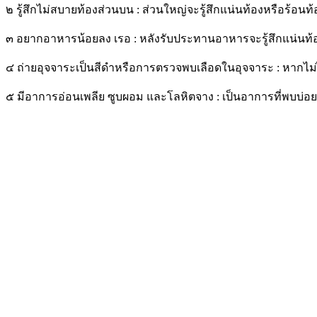
๒ รู้สึกไม่สบายท้องส่วนบน : ส่วนใหญ่จะรู้สึกแน่นท้องหรือร้อ
๓ อยากอาหารน้อยลง เรอ : หลังรับประทานอาหารจะรู้สึกแน่นท้
๔ ถ่ายอุจจาระเป็นสีดำหรือการตรวจพบเลือดในอุจจาระ : หากไม่ได
๕ มีอาการอ่อนเพลีย ซูบผอม และโลหิตจาง : เป็นอาการที่พบบ่