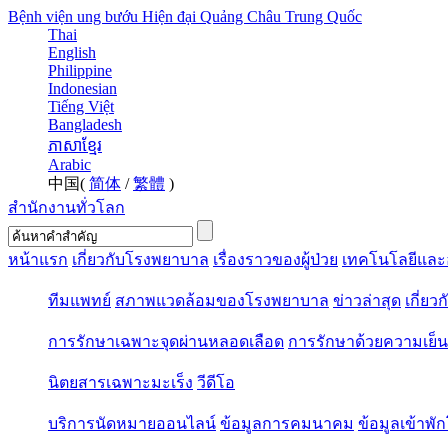
Bệnh viện ung bướu Hiện đại Quảng Châu Trung Quốc
Thai
English
Philippine
Indonesian
Tiếng Việt
Bangladesh
ភាសាខ្មែរ
Arabic
中国(
简体
/
繁體
)
สำนักงานทั่วโลก
หน้าแรก
เกี่ยวกับโรงพยาบาล
เรื่องราวของผู้ป่วย
เทคโนโลยีและ
ทีมแพทย์
สภาพแวดล้อมของโรงพยาบาล
ข่าวล่าสุด
เกี่ยว
การรักษาเฉพาะจุดผ่านหลอดเลือด
การรักษาด้วยความเย็น
นิตยสารเฉพาะมะเร็ง
วีดีโอ
บริการนัดหมายออนไลน์
ข้อมูลการคมนาคม
ข้อมูลเข้าพ